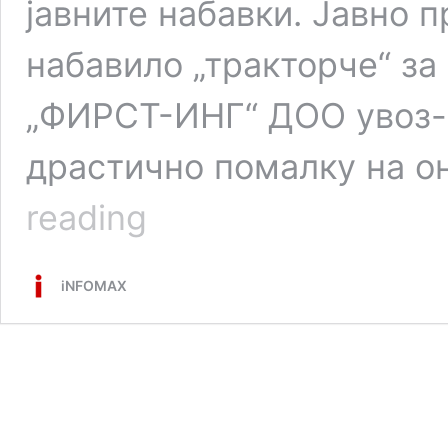
јавните набавки. Јавно 
набавило „тракторче“ за
„ФИРСТ-ИНГ“ ДОО увоз-и
драстично помалку на он
Афера
reading
“Тракторче”
ќе
ги
iNFOMAX
тресе
општините
–
плаќале
по
50.000
евра
за