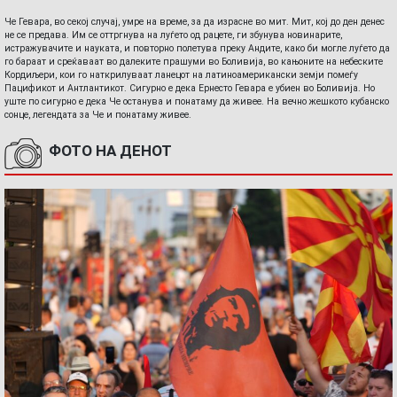
Че Гевара, во секој случај, умре на време, за да израсне во мит. Мит, кој до ден денес
не се предава. Им се оттргнува на луѓето од рацете, ги збунува новинарите,
истражувачите и науката, и повторно полетува преку Андите, како би могле луѓето да
го бараат и среќаваат во далеките прашуми во Боливија, во кањоните на небеските
Кордиљери, кои го наткрилуваат ланецот на латиноамерикански земји помеѓу
Пацификот и Антлантикот. Сигурно е дека Ернесто Гевара е убиен во Боливија. Но
уште по сигурно е дека Че останува и понатаму да живее. На вечно жешкото кубанско
сонце, легендата за Че и понатаму живее.
ФОТО НА ДЕНОТ