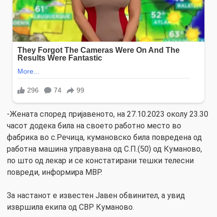
-Жената според пријавеното, на 27.10.2023 околу 23.30
часот додека била на своето работно место во
фабрика во с.Речица, кумановско била повредена од
работна машина управувана од С.П.(50) од Куманово,
по што од лекар и се констатирани тешки телесни
повреди, информира МВР.
За настанот е известен Јавен обвинител, а увид
извршила екипа од СВР Куманово.