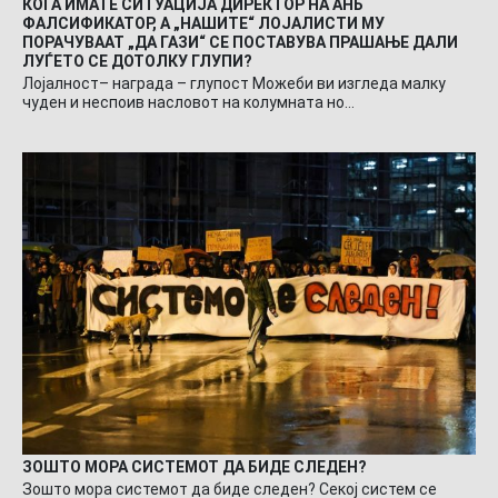
КОГА ИМАТЕ СИТУАЦИЈА ДИРЕКТОР НА АНБ
ФАЛСИФИКАТОР, А „НАШИТЕ“ ЛОЈАЛИСТИ МУ
ПОРАЧУВААТ „ДА ГАЗИ“ СЕ ПОСТАВУВА ПРАШАЊЕ ДАЛИ
ЛУЃЕТО СЕ ДОТОЛКУ ГЛУПИ?
Лојалност– награда – глупост Можеби ви изгледа малку
чуден и неспоив насловот на колумната но…
ЗОШТО МОРА СИСТЕМОТ ДА БИДЕ СЛЕДЕН?
Зошто мора системот да биде следен? Секој систем се