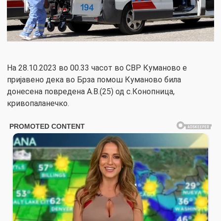
На 28.10.2023 во 00.33 часот во СВР Куманово е
пријавено дека во Брза помош Куманово била
донесена повредена А.В.(25) од с.Конопница,
кривопаланечко.