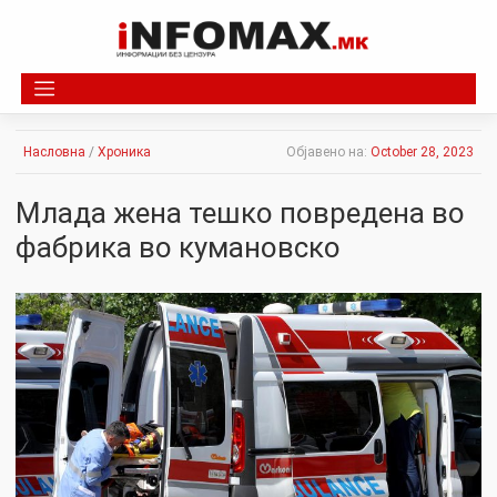
Skip
to
content
Насловна
/
Хроника
Објавено на:
October 28, 2023
Млада жена тешко повредена во
фабрика во кумановско