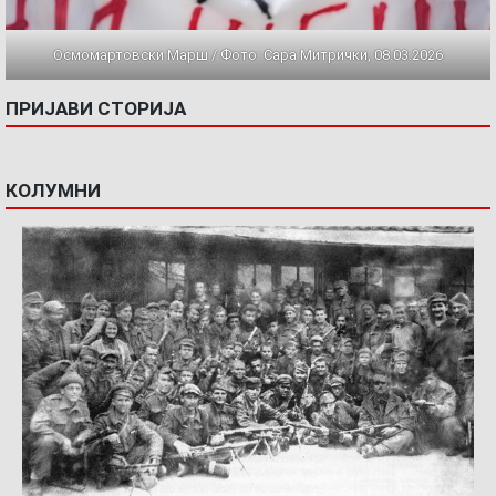
Осмомартовски Марш / Фото: Сара Митрички, 08.03.2026
ПРИЈАВИ СТОРИЈА
КОЛУМНИ