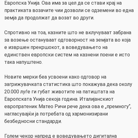
Европска Унија. Ова има за цел да се стави крај на
практиката возачите чии дозволи се одземени во една
земја да продолжат да возат во други.
Спротивно на тоа, казните што не вклучуваат забрана
за возење остануваат одговорност на земјата во која
е извршен прекршокот, а воведувањето на
единствен европски систем на казнени поени е исто
така напуштено.
Новите мерки беа усвоени како одговор на
загрижувачката статистика што покажува дека околу
20.000 луѓе ги губат животите на патиштата на
Европската Унија секоја година. Италијанскиот
европратеник Матео Ричи рече дека ова е „премногу“,
нагласувајќи ја потребата од хармонизирани
безбедносни стандарди.
Голем чекор напред е воведувањето дигитална