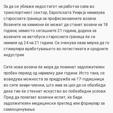
За да се ублажи недостигот на работна сила во
транспортниот сектор, Европската Унија ја намалува
старосната граница за професионалните возачи.
Возачите на камиони ќе можат да станат возачи на 18
години, наместо сегашните 21 година, додека за
возачите на автобуси старосната граница ќе се
намали од 24 на 21 година. Се очекува оваа мерка да го
стимулира вработувањето во логистиката и сродните
индустрии.
Сите нови возачи ќе мора да поминат задолжителен
пробен период од најмалку две години. Исто така, се
воведува можноста за придружба на 17-годишници
во сите земји-членки, што има за цел да се обезбеди
дека тие ќе стекнат искуство во побезбедни услови.
Пред да полагаат возачки испит, ќе биде
задолжителен медицински преглед или формулар за
самооценување.