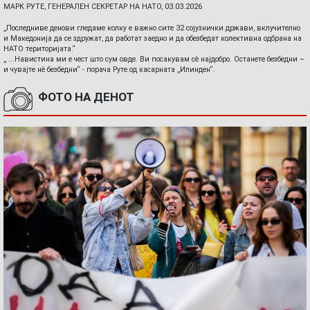
МАРК РУТЕ, ГЕНЕРАЛЕН СЕКРЕТАР НА НАТО, 03.03.2026
„Последниве денови гледаме колку е важно сите 32 сојузнички држави, вклучително
и Македонија да се здружат, да работат заедно и да обезбедат колективна одбрана на
НАТО територијата.“
„ ...Навистина ми е чест што сум овде. Ви посакувам сè најдобро. Останете безбедни –
и чувајте нè безбедни“ - порача Руте од касарната „Илинден“.
ФОТО НА ДЕНОТ