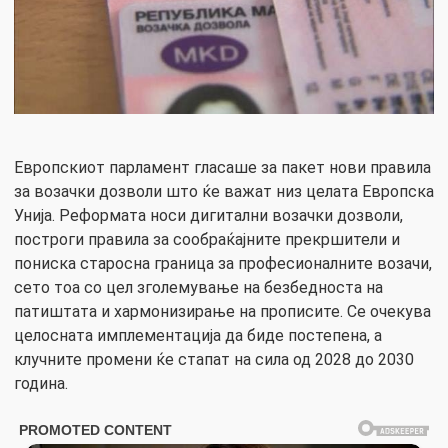
Европскиот парламент гласаше за пакет нови правила
за возачки дозволи што ќе важат низ целата Европска
Унија. Реформата носи дигитални возачки дозволи,
построги правила за сообраќајните прекршители и
пониска старосна граница за професионалните возачи,
сето тоа со цел зголемување на безбедноста на
патиштата и хармонизирање на прописите. Се очекува
целосната имплементација да биде постепена, а
клучните промени ќе стапат на сила од 2028 до 2030
година.