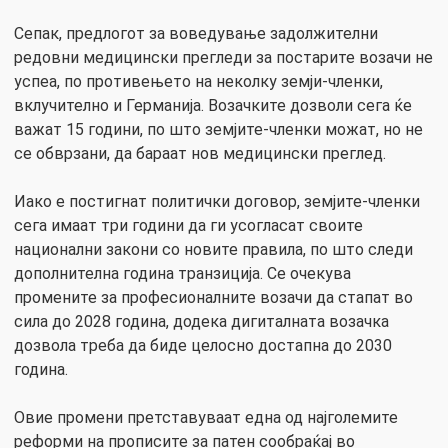
Сепак, предлогот за воведување задолжителни
редовни медицински прегледи за постарите возачи не
успеа, по противењето на неколку земји-членки,
вклучително и Германија. Возачките дозволи сега ќе
важат 15 години, по што земјите-членки можат, но не
се обврзани, да бараат нов медицински преглед.
Иако е постигнат политички договор, земјите-членки
сега имаат три години да ги усогласат своите
национални закони со новите правила, по што следи
дополнителна година транзиција. Се очекува
промените за професионалните возачи да стапат во
сила до 2028 година, додека дигиталната возачка
дозвола треба да биде целосно достапна до 2030
година.
Овие промени претставуваат една од најголемите
реформи на прописите за патен сообраќај во