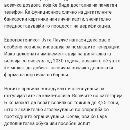
возачка дозвола, која ќе биде достапна на паметен
телефон. Ќе функционира слично на дигиталните
банкарски картички или лични карти, значително
поедноставувајќи го процесот на верификација.
Европратеникот Јута Паулус нагласи дека ова е
особено корисна иновација за помладите генерации.
Иако целосната имплементација на дигиталната
верзија се очекува од 2030 година, возачите сè уште
ќе можат да добијат класична возачка дозвола во
форма на картичка по барање.
Новите правила воведуваат и олеснувања за
ентузијастите за камп-возила. Возачите со категорија
Б ќе можат да возат возила со тежина до 4,25 тони,
што е значително зголемување во споредба со
претходните ограничувања. Сепак, ова ќе бара
дополнителна обука или посебен испит.