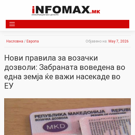
Skip
to
content
Насловна
/
Европа
Објавено на:
May 7, 2026
Нови правила за возачки
дозволи: Забраната воведена во
една земја ќе важи насекаде во
ЕУ