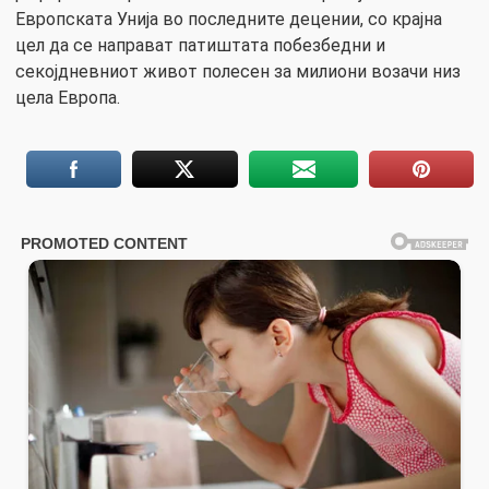
Европската Унија во последните децении, со крајна
цел да се направат патиштата побезбедни и
секојдневниот живот полесен за милиони возачи низ
цела Европа.