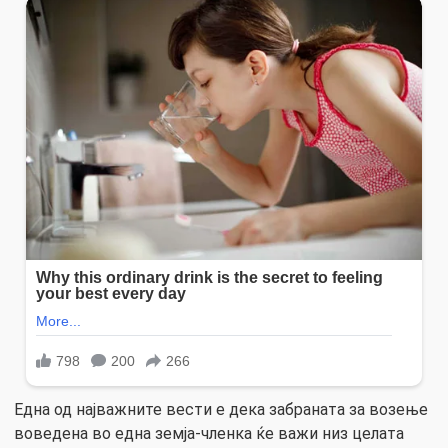
Една од најважните вести е дека забраната за возење
воведена во една земја-членка ќе важи низ целата