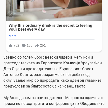
Заедно со голем број светски лидери, меѓу кои и
претседателката на Европската Комисија Урсула Фон
Дер Лајен и претседателот на Европскиот Совет
Антонио Кошта, разговаравме за потребата од
склучување мир со природата, како еден од главните
предуслови за благосостојба на човештвото.
Му благодарам на претседателот Макрон за одличниот
прием по повод третата конференција на Обединетите