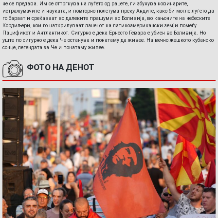
не се предава. Им се оттргнува на луѓето од рацете, ги збунува новинарите,
истражувачите и науката, и повторно полетува преку Андите, како би могле луѓето да
го бараат и среќаваат во далеките прашуми во Боливија, во кањоните на небеските
Кордиљери, кои го наткрилуваат ланецот на латиноамерикански земји помеѓу
Пацификот и Антлантикот. Сигурно е дека Ернесто Гевара е убиен во Боливија. Но
уште по сигурно е дека Че останува и понатаму да живее. На вечно жешкото кубанско
сонце, легендата за Че и понатаму живее.
ФОТО НА ДЕНОТ