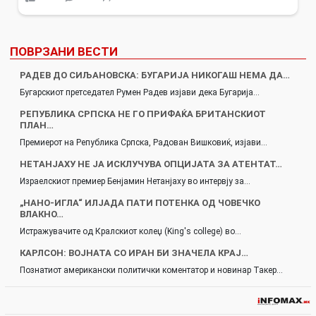
ПОВРЗАНИ ВЕСТИ
РАДЕВ ДО СИЉАНОВСКА: БУГАРИЈА НИКОГАШ НЕМА ДА…
Бугарскиот претседател Румен Радев изјави дека Бугарија…
РЕПУБЛИКА СРПСКА НЕ ГО ПРИФАЌА БРИТАНСКИОТ
ПЛАН…
Премиерот на Република Српска, Радован Вишковиќ, изјави…
НЕТАНЈАХУ НЕ ЈА ИСКЛУЧУВА ОПЦИЈАТА ЗА АТЕНТАТ…
Израелскиот премиер Бенјамин Нетанјаху во интервју за…
„НАНО-ИГЛА“ ИЛЈАДА ПАТИ ПОТЕНКА ОД ЧОВЕЧКО
ВЛАКНО…
Истражувачите од Кралскиот колеџ (King's college) во…
КАРЛСОН: ВОЈНАТА СО ИРАН БИ ЗНАЧЕЛА КРАЈ…
Познатиот американски политички коментатор и новинар Такер…