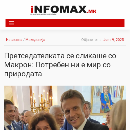
Skip
to
content
Насловна
/
Македонија
Објавено на:
June 9, 2025
Претседателката се сликаше со
Макрон: Потребен ни е мир со
природата