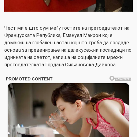
Чест ми е што сум меѓу гостите на претседателот на
Француската Република, Емануел Макрон кој е
домаќин на глобален настан којшто треба да создаде
основа за превенирање на далекусежни последици по
иднината на светот, напиша на социјалните мрежи
претседателката Гордана Сиљановска Давкова.