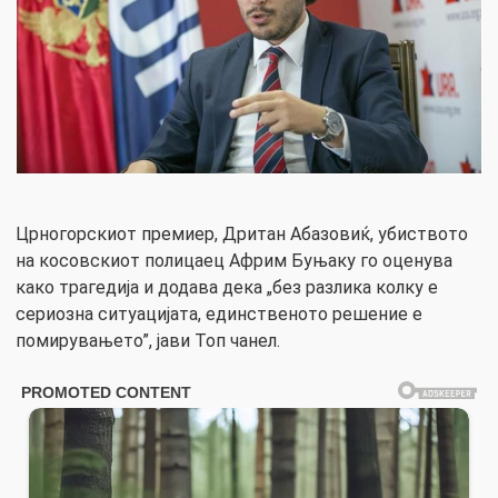
Црногорскиот премиер, Дритан Абазовиќ, убиството
на косовскиот полицаец Африм Буњаку го оценува
како трагедија и додава дека „без разлика колку е
сериозна ситуацијата, единственото решение е
помирувањето”, јави Топ чанел.