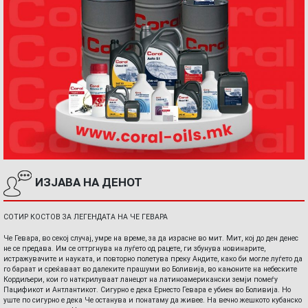
ИЗЈАВА НА ДЕНОТ
СОТИР КОСТОВ ЗА ЛЕГЕНДАТА НА ЧЕ ГЕВАРА
Че Гевара, во секој случај, умре на време, за да израсне во мит. Мит, кој до ден денес
не се предава. Им се оттргнува на луѓето од рацете, ги збунува новинарите,
истражувачите и науката, и повторно полетува преку Андите, како би могле луѓето да
го бараат и среќаваат во далеките прашуми во Боливија, во кањоните на небеските
Кордиљери, кои го наткрилуваат ланецот на латиноамерикански земји помеѓу
Пацификот и Антлантикот. Сигурно е дека Ернесто Гевара е убиен во Боливија. Но
уште по сигурно е дека Че останува и понатаму да живее. На вечно жешкото кубанско