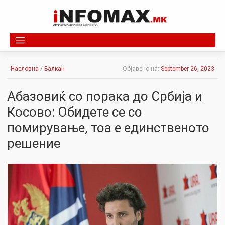
Skip
to
content
Насловна
/
Балкан
Објавено на:
September 26, 2023
Абазовиќ со порака до Србија и
Косово: Обидете се со
помирување, тоа е единственото
решение