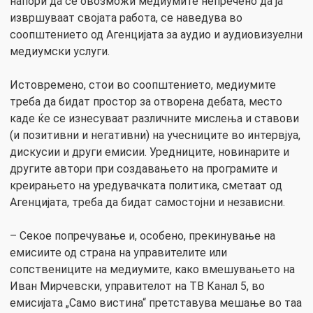
напори да се овозможи медиумите непречено да ја
извршуваат својата работа, се наведува во
соопштението од Агенцијата за аудио и аудиовизуелни
медиумски услуги.
Истовремено, стои во соопштението, медиумите
треба да бидат простор за отворена дебата, место
каде ќе се изнесуваат различните мислења и ставови
(и позитивни и негативни) на учесниците во интервјуа,
дискусии и други емисии. Уредниците, новинарите и
другите автори при создавањето на програмите и
креирањето на уредувачката политика, сметаат од
Агенцијата, треба да бидат самостојни и независни.
– Секое попречување и, особено, прекинување на
емисиите од страна на управителите или
сопствениците на медиумите, како вмешувањето на
Иван Мирчевски, управителот на ТВ Канал 5, во
емисијата „Само вистина“ претставува мешање во таа