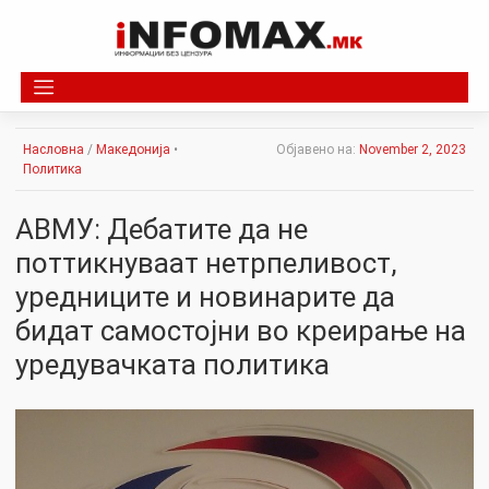
Skip
to
content
Насловна
/
Македонија
•
Објавено на:
November 2, 2023
Политика
АВМУ: Дебатите да не
поттикнуваат нетрпеливост,
уредниците и новинарите да
бидат самостојни во креирање на
уредувачката политика