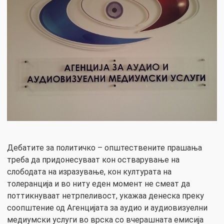
Дебатите за политичко – општествените прашања
треба да придонесуваат кон остварување на
слободата на изразување, кон културата на
толеранција и во ниту еден момент не смеат да
поттикнуваат нетрпеливост, укажаа денеска преку
соопштение од Агенцијата за аудио и аудиовизуелни
медиумски услуги во врска со вчерашната емисија