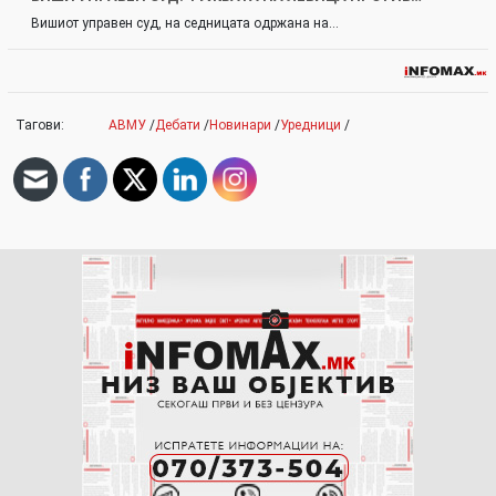
Вишиот управен суд, на седницата одржана на…
Тагови:
АВМУ
/
Дебати
/
Новинари
/
Уредници
/