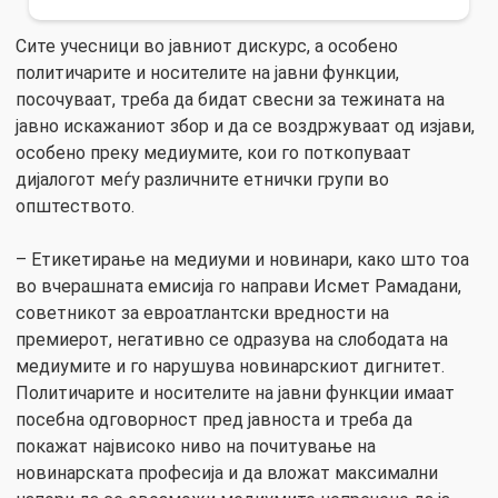
Сите учесници во јавниот дискурс, а особено
политичарите и носителите на јавни функции,
посочуваат, треба да бидат свесни за тежината на
јавно искажаниот збор и да се воздржуваат од изјави,
особено преку медиумите, кои го поткопуваат
дијалогот меѓу различните етнички групи во
општеството.
– Етикетирање на медиуми и новинари, како што тоа
во вчерашната емисија го направи Исмет Рамадани,
советникот за евроатлантски вредности на
премиерот, негативно се одразува на слободата на
медиумите и го нарушува новинарскиот дигнитет.
Политичарите и носителите на јавни функции имаат
посебна одговорност пред јавноста и треба да
покажат највисоко ниво на почитување на
новинарската професија и да вложат максимални