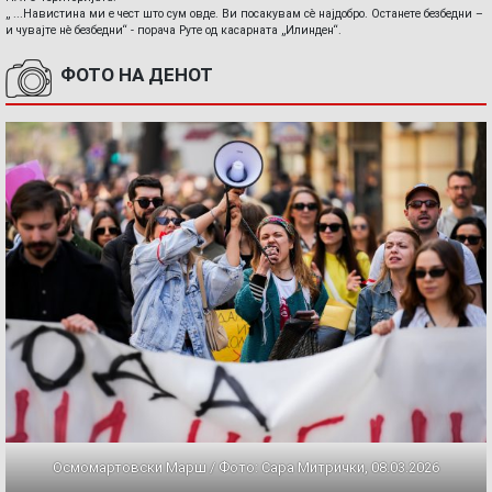
„ ...Навистина ми е чест што сум овде. Ви посакувам сè најдобро. Останете безбедни –
и чувајте нè безбедни“ - порача Руте од касарната „Илинден“.
ФОТО НА ДЕНОТ
Осмомартовски Марш / Фото: Сара Митрички, 08.03.2026