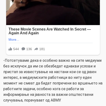
-Потсетуваме дека е особено важно на сите медиуми
без исклучок да им се обезбедат еднакви услови и
пристап за известување на настани кои се од јавен
интерес, а медиумските работници во ниту еден
момент не смеат да бидат попречени во вршењето на
работните задачи, особено кога се работи за
информирање на јавноста за важни општествени
случувања, порачуваат од АВМУ.