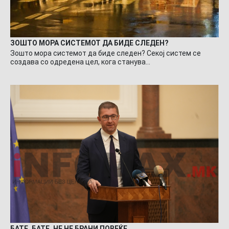
ЗОШТО МОРА СИСТЕМОТ ДА БИДЕ СЛЕДЕН?
Зошто мора системот да биде следен? Секој систем се
создава со одредена цел, кога станува…
БАТЕ, БАТЕ, НЕ НЕ БРАНИ ПОВЕЌЕ