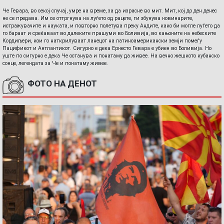
Че Гевара, во секој случај, умре на време, за да израсне во мит. Мит, кој до ден денес
не се предава. Им се оттргнува на луѓето од рацете, ги збунува новинарите,
истражувачите и науката, и повторно полетува преку Андите, како би могле луѓето да
го бараат и среќаваат во далеките прашуми во Боливија, во кањоните на небеските
Кордиљери, кои го наткрилуваат ланецот на латиноамерикански земји помеѓу
Пацификот и Антлантикот. Сигурно е дека Ернесто Гевара е убиен во Боливија. Но
уште по сигурно е дека Че останува и понатаму да живее. На вечно жешкото кубанско
сонце, легендата за Че и понатаму живее.
ФОТО НА ДЕНОТ