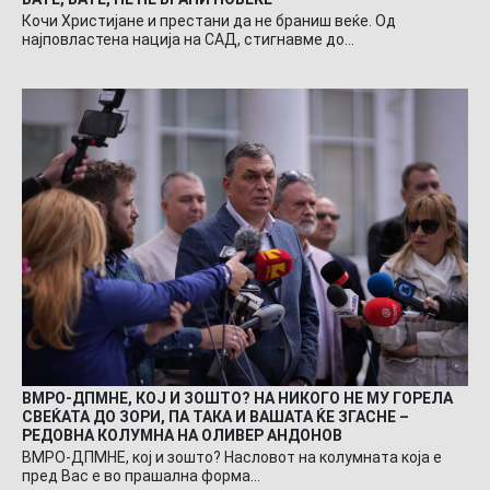
Кочи Христијане и престани да не браниш веќе. Од
најповластена нација на САД, стигнавме до…
ВМРО-ДПМНЕ, КОЈ И ЗОШТО? НА НИКОГО НЕ МУ ГОРЕЛА
СВЕЌАТА ДО ЗОРИ, ПА ТАКА И ВАШАТА ЌЕ ЗГАСНЕ –
РЕДОВНА КОЛУМНА НА ОЛИВЕР АНДОНОВ
ВМРО-ДПМНЕ, кој и зошто? Насловот на колумната која е
пред Вас е во прашална форма…