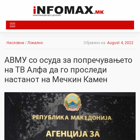
Skip
to
content
Насловна
/
Локално
Објавено на:
August 4, 2022
АВМУ со осуда за попречувањето
на ТВ Алфа да го проследи
настанот на Мечкин Камен