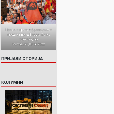
Протест против францускиот
предлог пред Влада. Фото:
Александар
Митовски,03.06.2022
ПРИЈАВИ СТОРИЈА
КОЛУМНИ