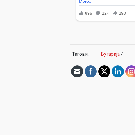
Тагови:
Бугарија
/