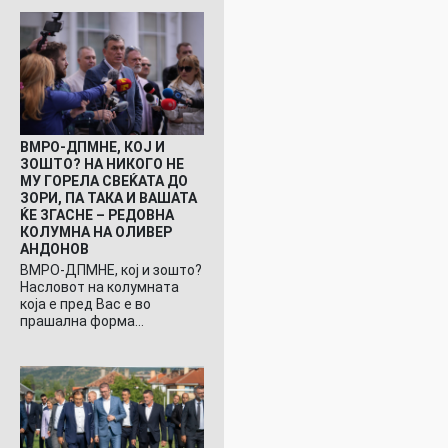
ВМРО-ДПМНЕ, КОЈ И
ЗОШТО? НА НИКОГО НЕ
МУ ГОРЕЛА СВЕЌАТА ДО
ЗОРИ, ПА ТАКА И ВАШАТА
ЌЕ ЗГАСНЕ – РЕДОВНА
КОЛУМНА НА ОЛИВЕР
АНДОНОВ
ВМРО-ДПМНЕ, кој и зошто?
Насловот на колумната
која е пред Вас е во
прашална форма…