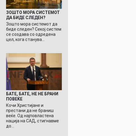
ЗОШТО МОРА СИСТЕМОТ
ДА БИДЕ СЛЕДЕН?
Зошто мора системот да
биде следен? Секој систем
се создава со одредена
цел, кога станува…
БАТЕ, БАТЕ, НЕ НЕ БРАНИ
ПОВЕЌЕ
Кочи Христијане и
престани да не браниш
веќе. Од најповластена
нација на САД, стигнавме
до…