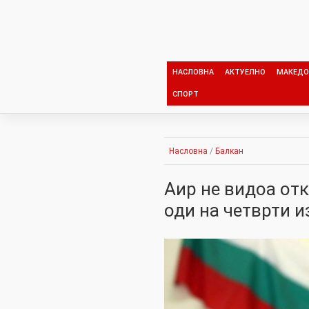
Skip
to
content
НАСЛОВНА
АКТУЕЛНО
МАКЕДО
СПОРТ
Насловна
/
Балкан
Аир не видоа отка
оди на четврти и