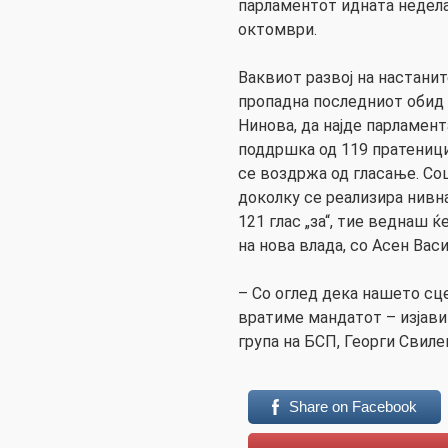
парламентот идната недела,
октомври.
Ваквиот развој на настанит
пропадна последниот обид 
Нинова, да најде парламен
поддршка од 119 пратеници,
се воздржа од гласање. Соц
доколку се реализира нивн
121 глас „за“, тие веднаш ќ
на нова влада, со Асен Вас
– Со оглед дека нашето сце
вратиме мандатот – изјави
група на БСП, Георги Свиле
Share on Facebook