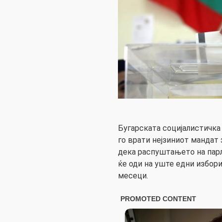
Бугарската социјалистичка 
го врати нејзиниот мандат
дека распуштањето на парл
ќе оди на уште едни избори
месеци.