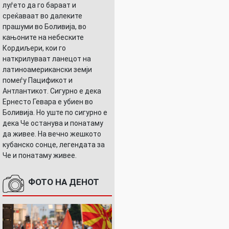
луѓето да го бараат и
среќаваат во далеките
прашуми во Боливија, во
кањоните на небеските
Кордиљери, кои го
наткрилуваат ланецот на
латиноамерикански земји
помеѓу Пацификот и
Антлантикот. Сигурно е дека
Ернесто Гевара е убиен во
Боливија. Но уште по сигурно е
дека Че останува и понатаму
да живее. На вечно жешкото
кубанско сонце, легендата за
Че и понатаму живее.
ФОТО НА ДЕНОТ