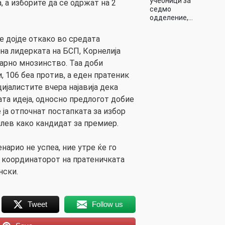
учебници за
 а изборите да се одржат на 2
седмо
одделение,…
е дојде откако во средата
на лидерката на БСП, Корнелија
тарно мнозинство. Таа доби
 106 беа против, а еден пратеник
ијалистите вчера најавија дека
ата идеја, односно предлогот добие
е ја отпочнат постапката за избор
илев како кандидат за премиер.
нарио не успеа, ние утре ќе го
 координаторот на пратеничката
нски.
Tweet
Follow us