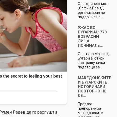
Овогодинешниот
„Софија Прајд“,
организиран во
поддршка на…
УЖАС ВО
БУГАРИЈА: 773
ВОЗРАСНИ
ЛИЦА
ПОЧИНАЛЕ…
Општина Маглиж,
Бугарија, откри
застрашувачки
податоци за…
МАКЕДОНСКИТЕ
И БУГАРСКИТЕ
ИСТОРИЧАРИ
ПОВТОРНО НЕ
СЕ…
Предлог-
препораки за
Румен Радев да го распушти
македонските