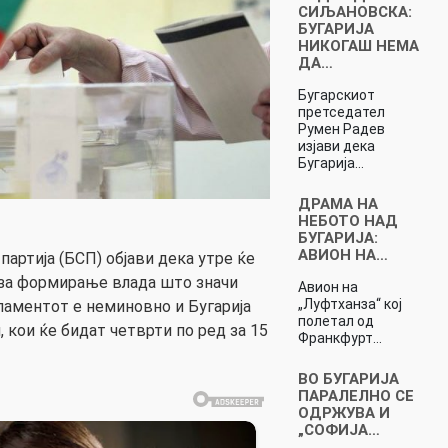
СИЉАНОВСКА:
БУГАРИЈА
НИКОГАШ НЕМА
ДА…
Бугарскиот
претседател
Румен Радев
изјави дека
Бугарија…
ДРАМА НА
НЕБОТО НАД
БУГАРИЈА:
АВИОН НА…
партија (БСП) објави дека утре ќе
 за формирање влада што значи
Авион на
„Луфтханза“ кој
аментот е неминовно и Бугарија
полетал од
, кои ќе бидат четврти по ред за 15
Франкфурт…
ВО БУГАРИЈА
ПАРАЛЕЛНО СЕ
ОДРЖУВА И
„СОФИЈА…