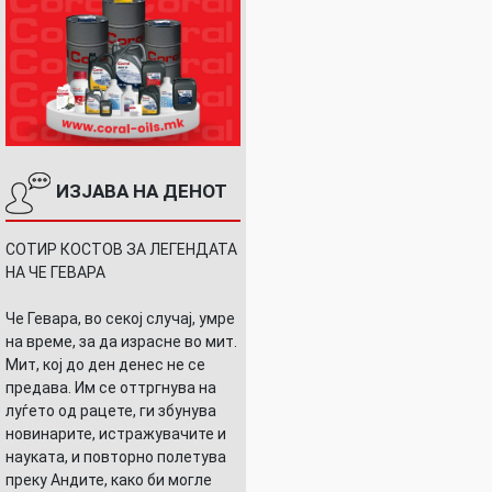
ИЗЈАВА НА ДЕНОТ
СОТИР КОСТОВ ЗА ЛЕГЕНДАТА
НА ЧЕ ГЕВАРА
Че Гевара, во секој случај, умре
на време, за да израсне во мит.
Мит, кој до ден денес не се
предава. Им се оттргнува на
луѓето од рацете, ги збунува
новинарите, истражувачите и
науката, и повторно полетува
преку Андите, како би могле