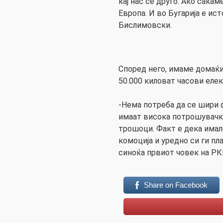
кај нас се друго. Ако сака
Европа. И во Бугарија е ис
Бислимовски.
Според него, имаме домаќ
50.000 киловат часови елек
-Нема потреба да се шири 
имаат висока потрошувачка
трошоци. Факт е дека имал
комоција и уредно си ги пл
синоќа првиот човек на РКЕ
Share on Facebook