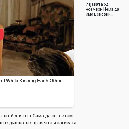
Изјавата од
ноември Нема да
има ценовни…
итаат броилата. Само да потсетам
ш годишно, но праксата и логиката