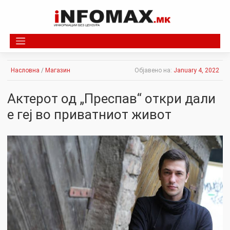
Skip
to
content
Насловна
/
Магазин
Објавено на:
January 4, 2022
Актерот од „Преспав“ откри дали
е геј во приватниот живот