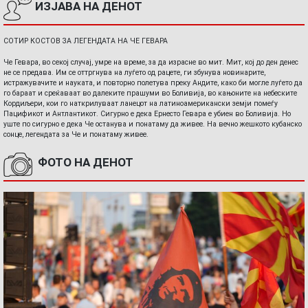
ИЗЈАВА НА ДЕНОТ
СОТИР КОСТОВ ЗА ЛЕГЕНДАТА НА ЧЕ ГЕВАРА
Че Гевара, во секој случај, умре на време, за да израсне во мит. Мит, кој до ден денес
не се предава. Им се оттргнува на луѓето од рацете, ги збунува новинарите,
истражувачите и науката, и повторно полетува преку Андите, како би могле луѓето да
го бараат и среќаваат во далеките прашуми во Боливија, во кањоните на небеските
Кордиљери, кои го наткрилуваат ланецот на латиноамерикански земји помеѓу
Пацификот и Антлантикот. Сигурно е дека Ернесто Гевара е убиен во Боливија. Но
уште по сигурно е дека Че останува и понатаму да живее. На вечно жешкото кубанско
сонце, легендата за Че и понатаму живее.
ФОТО НА ДЕНОТ