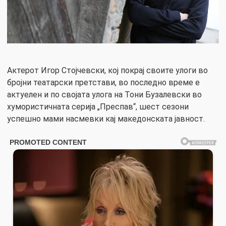
Актерот Игор Стојчевски, кој покрај своите улоги во
бројни театарски претстави, во последно време е
актуелен и по својата улога на Тони Бузалевски во
хумористичната серија „Преспав“, шест сезони
успешно мами насмевки кај македонската јавност.