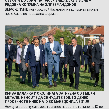
СВЕЌАТА ДО ЗОРИ, ПА ТАКА И ВАШАТА ЌЕ ЗГАСНЕ –
РЕДОВНА КОЛУМНА НА ОЛИВЕР АНДОНОВ
ВМРО-ДПМНЕ, кој и зошто? Насловот на колумната која е
пред Вас е во прашална форма…
КРИВА ПАЛАНКА И ОКОЛИНАТА ЗАТРУЕНА СО ТЕШКИ
МЕТАЛИ: НЕМОЈТЕ ДА СЕ ЧУДИТЕ ЗОШТО ДЕНЕС
ПРОСЕЧНОТО НИВО НА IQ ВО МАКЕДОНИЈА Е 81.9!
Немојте да се чудите зошто денес просечното ниво на IQ во