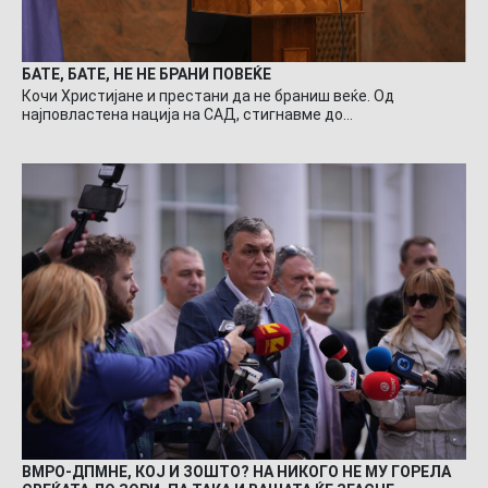
БАТЕ, БАТЕ, НЕ НЕ БРАНИ ПОВЕЌЕ
Кочи Христијане и престани да не браниш веќе. Од
најповластена нација на САД, стигнавме до…
ВМРО-ДПМНЕ, КОЈ И ЗОШТО? НА НИКОГО НЕ МУ ГОРЕЛА