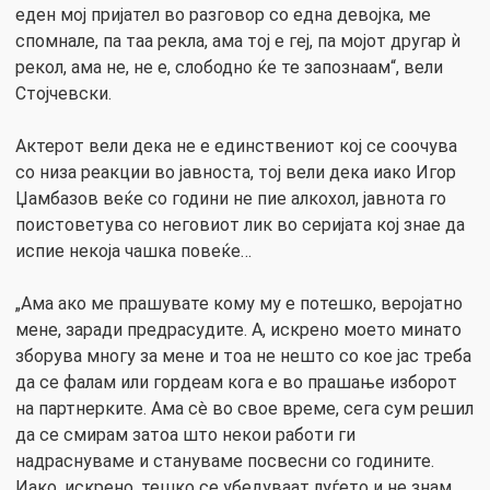
еден мој пријател во разговор со една девојка, ме
спомнале, па таа рекла, ама тој е геј, па мојот другар ѝ
рекол, ама не, не е, слободно ќе те запознаам“, вели
Стојчевски.
Актерот вели дека не е единствениот кој се соочува
со низа реакции во јавноста, тој вели дека иако Игор
Џамбазов веќе со години не пие алкохол, јавнота го
поистоветува со неговиот лик во серијата кој знае да
испие некоја чашка повеќе…
„Ама ако ме прашувате кому му е потешко, веројатно
мене, заради предрасудите. А, искрено моето минато
зборува многу за мене и тоа не нешто со кое јас треба
да се фалам или гордеам кога е во прашање изборот
на партнерките. Ама сè во свое време, сега сум решил
да се смирам затоа што некои работи ги
надраснуваме и стануваме посвесни со годините.
Иако, искрено, тешко се убедуваат луѓето и не знам