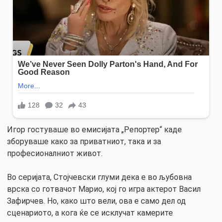
Игор гостуваше во емисијата „Репортер“ каде
зборуваше како за приватниот, така и за
професионалниот живот.
Во серијата, Стојчевски глуми дека е во љубовна
врска со готвачот Марио, кој го игра актерот Васил
Зафирчев. Но, како што вели, ова е само дел од
сценариото, а кога ќе се исклучат камерите