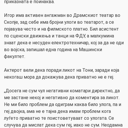
приказната е поинаква.
Игор има активен ангажман во Драмскиот театар во
Скопје, зад себе има бројни улоги во театарот, а се
појавува често и на филмското платно. Бил асистент
по сценски движења и танци на ФДУ, а малкумина
знаат дека е несуден електротехничар, кој за да не оди
во војска, запишал една година на Машински
факултет.
Актерот вели дека поради ликот на Тони, заради која
некогаш мора да докажува дека приватно не е геј.
„Досега не сум чул негативни коматари директно, да
ме застане некој и негативно да коментира за ликот.
Не ми било проблем да одиграм каква било улога, па и
геј двојка, ама не е тајна дека имам проблем кога
луѓето приватно те поистоветуваат со улогата. Се
случува да мислат дека сум геј, иако не сум. Неодамна