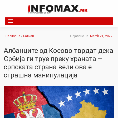
Skip
to
content
Насловна
/
Балкан
Објавено на:
March 21, 2022
Албанците од Косово тврдат дека
Србија ги труе преку храната –
српската страна вели ова е
страшна манипулација