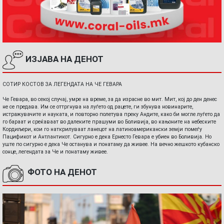
ИЗЈАВА НА ДЕНОТ
СОТИР КОСТОВ ЗА ЛЕГЕНДАТА НА ЧЕ ГЕВАРА
Че Гевара, во секој случај, умре на време, за да израсне во мит. Мит, кој до ден денес
не се предава. Им се оттргнува на луѓето од рацете, ги збунува новинарите,
истражувачите и науката, и повторно полетува преку Андите, како би могле луѓето да
го бараат и среќаваат во далеките прашуми во Боливија, во кањоните на небеските
Кордиљери, кои го наткрилуваат ланецот на латиноамерикански земји помеѓу
Пацификот и Антлантикот. Сигурно е дека Ернесто Гевара е убиен во Боливија. Но
уште по сигурно е дека Че останува и понатаму да живее. На вечно жешкото кубанско
сонце, легендата за Че и понатаму живее.
ФОТО НА ДЕНОТ