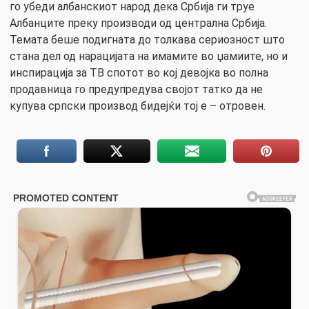
го убеди албанскиот народ дека Србија ги труе
Албанците преку производи од централна Србија.
Темата беше подигната до толкава сериозност што
стана дел од нарацијата на имамите во џамиите, но и
инспирација за ТВ спотот во кој девојка во полна
продавница го предупредува својот татко да не
купува српски производ бидејќи тој е – отровен.