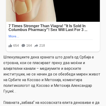
Шпекулациите дека храната што доаѓа од Србија е
отровна, кои се пласираат преку два моќни и
влијателни канали – медиумите и верските
институции, не се начин да се обезбеди мирен живот
на Србите на Косово и Метохија, коментира
политикологот од Косово и Метохија Александар
Гуџиќ. .
Главната „забава“ на косовската елита деновиве е да