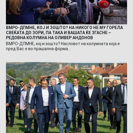
ВМРО-ДПМНЕ, КОЈ И ЗОШТО? НА НИКОГО НЕ МУ ГОРЕЛА
СВЕЌАТА ДО ЗОРИ, ПА ТАКА И ВАШАТА ЌЕ ЗГАСНЕ –
РЕДОВНА КОЛУМНА НА ОЛИВЕР АНДОНОВ
ВМРО-ДПМНЕ, кој и зошто? Насловот на колумната која е
пред Вас е во прашална форма…