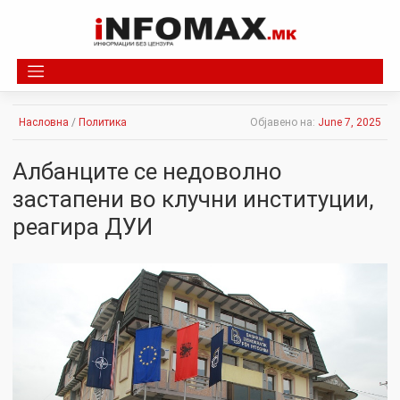
Skip
to
content
Насловна
/
Политика
Објавено на:
June 7, 2025
Албанците се недоволно
застапени во клучни институции,
реагира ДУИ