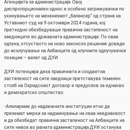
Агенцијата за администрација. Овој
диспропорционален однос е особено загрижувачки по
укинувањето на механизмот „балансер“ од страна на
Уставниот суд на 9 октомври 2024 година, кој
претходно обезбедуваше правична застапеност на
заедниците во државната администрација. По оваа
одлука, отсуството на ново законско решение доведе
до исклучување на Албанците од клучните одлучувачки
позиции – велат од ДУИ.
ДУИ потенцира дека правичната и соодветна
застапеност на сите заедници претставува темелен
столб на Охридскиот договор и предуслов за еднакво
и демократско општество.
-Апелираме до надлежните институции итно да
преземат мерки за надминување на оваа нееднаквост
и да обезбедат правична застапеност на Албанците на
сите нивоа во јавната администрација.ДУИ останува