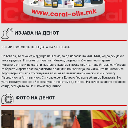
ИЗЈАВА НА ДЕНОТ
СОТИР КОСТОВ ЗА ЛЕГЕНДАТА НА ЧЕ ГЕВАРА
Че Гевара, во секој случај, умре на време, за да израсне во мит. Мит, кој до ден денес
не се предава. Им се оттргнува на луѓето од рацете, ги збунува новинарите,
истражувачите и науката, и повторно полетува преку Андите, како би могле луѓето да
го бараат и среќаваат во далеките прашуми во Боливија, во кањоните на небеските
Кордиљери, кои го наткрилуваат ланецот на латиноамерикански земји помеѓу
Пацификот и Антлантикот. Сигурно е дека Ернесто Гевара е убиен во Боливија. Но
уште по сигурно е дека Че останува и понатаму да живее. На вечно жешкото кубанско
сонце, легендата за Че и понатаму живее.
ФОТО НА ДЕНОТ