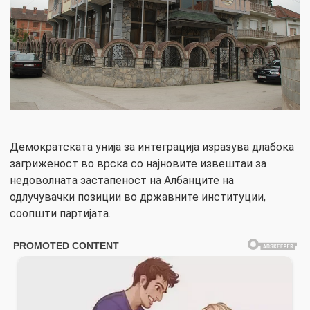
Демократската унија за интеграција изразува длабока
загриженост во врска со најновите извештаи за
недоволната застапеност на Албанците на
одлучувачки позиции во државните институции,
соопшти партијата.