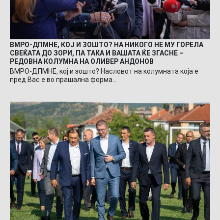
ВМРО-ДПМНЕ, КОЈ И ЗОШТО? НА НИКОГО НЕ МУ ГОРЕЛА
СВЕЌАТА ДО ЗОРИ, ПА ТАКА И ВАШАТА ЌЕ ЗГАСНЕ –
РЕДОВНА КОЛУМНА НА ОЛИВЕР АНДОНОВ
ВМРО-ДПМНЕ, кој и зошто? Насловот на колумната која е
пред Вас е во прашална форма…