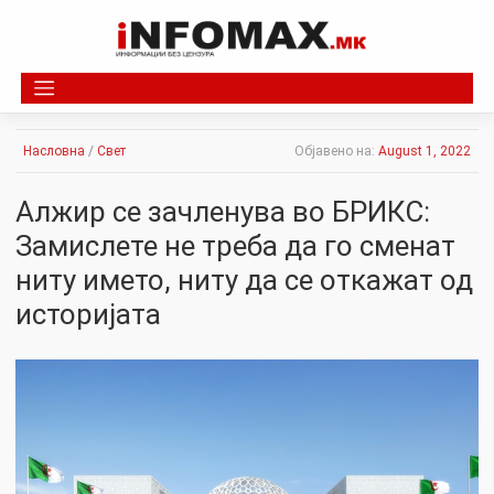
Skip
to
content
Насловна
/
Свет
Објавено на:
August 1, 2022
Алжир се зачленува во БРИКС:
Замислете не треба да го сменат
ниту името, ниту да се откажат од
историјата