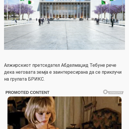
Алжирскиот претседател Абделмаџид Тебуне рече
дека неговата земја е заинтересирана да се приклучи
на групата БРИКС.