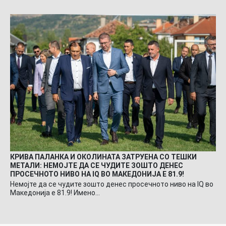
КРИВА ПАЛАНКА И ОКОЛИНАТА ЗАТРУЕНА СО ТЕШКИ
МЕТАЛИ: НЕМОЈТЕ ДА СЕ ЧУДИТЕ ЗОШТО ДЕНЕС
ПРОСЕЧНОТО НИВО НА IQ ВО МАКЕДОНИЈА Е 81.9!
Немојте да се чудите зошто денес просечното ниво на IQ во
Македонија е 81.9! Имено…