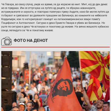
Че Гевара, во секој случај, умре на време, за да израсне во мит. Мит, кој до ден денес
не се предава. Им се оттргнува на луѓето од рацете, ги збунува новинарите,
истражувачите и науката, и повторно полетува преку Андите, како би могле луѓето да
го бараат и среќаваат во далеките прашуми во Боливија, во кањоните на небеските
Кордиљери, кои го наткрилуваат ланецот на латиноамерикански земји помеѓу
Пацификот и Антлантикот. Сигурно е дека Ернесто Гевара е убиен во Боливија. Но
уште по сигурно е дека Че останува и понатаму да живее. На вечно жешкото кубанско
сонце, легендата за Че и понатаму живее.
ФОТО НА ДЕНОТ