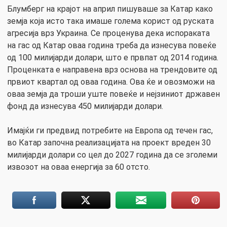
Блумберг на крајот на април пишуваше за Катар како
земја која исто така имаше голема корист од руската
агресија врз Украина. Се проценува дека испораката
на гас од Катар оваа година треба да изнесува повеќе
од 100 милијарди долари, што е првпат од 2014 година.
Проценката е направена врз основа на трендовите од
првиот квартал од оваа година. Ова ќе и овозможи на
оваа земја да троши уште повеќе и нејзиниот државен
фонд да изнесува 450 милијарди долари.
Имајќи ги предвид потребите на Европа од течен гас,
во Катар започна реализацијата на проект вреден 30
милијарди долари со цел до 2027 година да се зголеми
извозот на оваа енергија за 60 отсто.