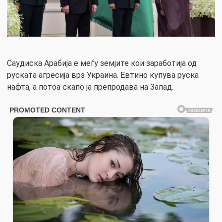
Саудиска Арабија е меѓу земјите кои заработија од
руската агресија врз Украина. Евтино купува руска
нафта, а потоа скапо ја препродава на Запад.