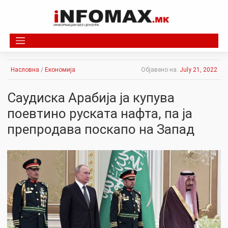
Skip
to
content
Насловна
/
Економија
Објавено на:
July 21, 2022
Саудиска Арабија ја купува
поевтино руската нафта, па ја
препродава поскапо на Запад