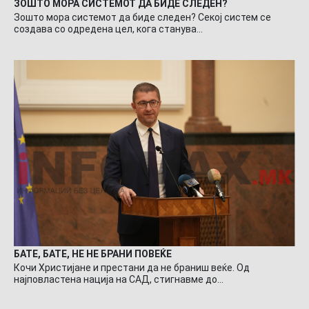
ЗОШТО МОРА СИСТЕМОТ ДА БИДЕ СЛЕДЕН?
Зошто мора системот да биде следен? Секој систем се
создава со одредена цел, кога станува…
БАТЕ, БАТЕ, НЕ НЕ БРАНИ ПОВЕЌЕ
Кочи Христијане и престани да не браниш веќе. Од
најповластена нација на САД, стигнавме до…