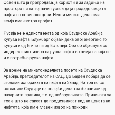
Освен што ја препродава, ја користи и за ладење на
просторот и на тој начин успеа да ја продаде својата
нафта по повисоки цени. Некои мислат дека оваа
земја има екстра профит.
Русија не е единствената од која Саудиска Арабија
купува нафта. Блумберг објави дека овој енергенс го
купува и од Египет и од Естонија. Ова се објаснува со
индиректниот извоз на руска нафта во земја на која не
и е потребна руска нафта.
За време на минатонеделната посета на Саудиска
Арабија, претседателот на САД, Џо Бајден побара да се
зголеми испораката на нафта на Запад. На тоа не се
согласиле Саудијците, велејќи дека тоа ќе зависи од
пазарните правила, т.е. од побарувачката. Причината за
тоа е што не сакаат да предизвикаат пад на цената на
нафтата, која им е главен извор на приходи.