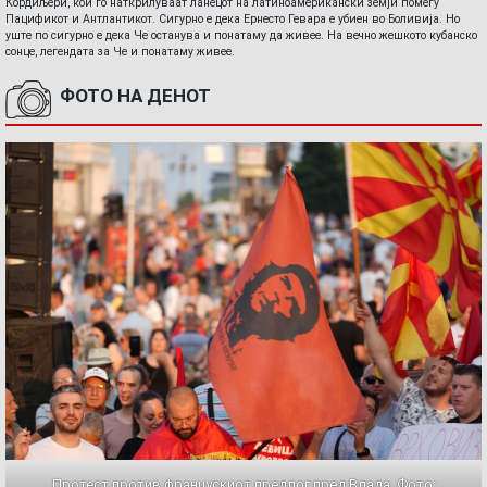
Кордиљери, кои го наткрилуваат ланецот на латиноамерикански земји помеѓу
Пацификот и Антлантикот. Сигурно е дека Ернесто Гевара е убиен во Боливија. Но
уште по сигурно е дека Че останува и понатаму да живее. На вечно жешкото кубанско
сонце, легендата за Че и понатаму живее.
ФОТО НА ДЕНОТ
Протест против францускиот предлог пред Влада. Фото: