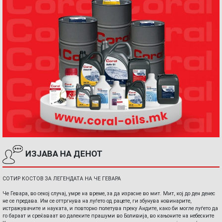
ИЗЈАВА НА ДЕНОТ
СОТИР КОСТОВ ЗА ЛЕГЕНДАТА НА ЧЕ ГЕВАРА
Че Гевара, во секој случај, умре на време, за да израсне во мит. Мит, кој до ден денес
не се предава. Им се оттргнува на луѓето од рацете, ги збунува новинарите,
истражувачите и науката, и повторно полетува преку Андите, како би могле луѓето да
го бараат и среќаваат во далеките прашуми во Боливија, во кањоните на небеските