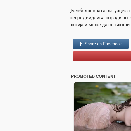
„Безбедносната ситуација 
непредвидлива поради згол
акција и може да се влоши
Share on Facebook