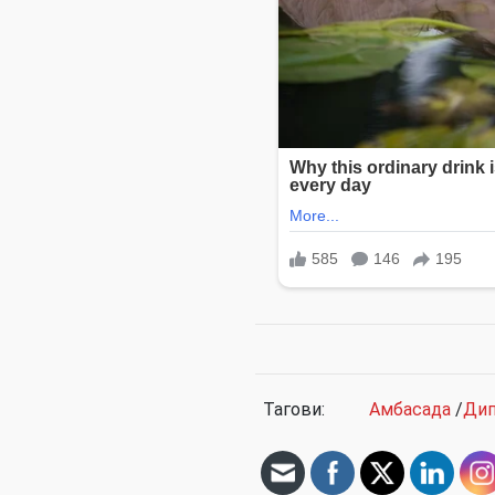
Тагови:
Амбасада
/
Дип