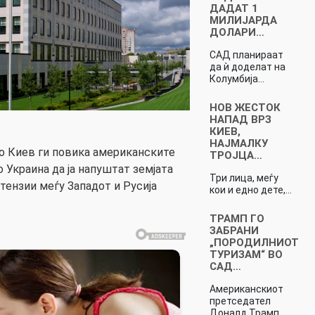
ДАДАТ 1
МИЛИЈАРДА
ДОЛАРИ…
САД планираат
да ѝ доделат на
Колумбија…
НОВ ЖЕСТОК
НАПАД ВРЗ
КИЕВ,
НАЈМАЛКУ
о Киев ги повика американските
ТРОЈЦА…
о Украина да ја напуштат земјата
Три лица, меѓу
 тензии меѓу Западот и Русија
кои и едно дете,…
ТРАМП ГО
ЗАБРАНИ
„ПОРОДИЛНИОТ
ТУРИЗАМ“ ВО
САД…
Американскиот
претседател
Доналд Трамп