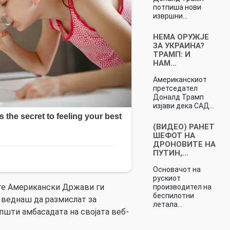
потпиша нови
извршни…
НЕМА ОРУЖЈЕ
ЗА УКРАИНА?
ТРАМП: И
НАМ…
Американскиот
претседател
Доналд Трамп
изјави дека САД…
(ВИДЕО) РАНЕТ
ШЕФОТ НА
ДРОНОВИТЕ НА
ПУТИН,…
Основачот на
рускиот
те Американски Држави ги
производител на
беспилотни
 веднаш да размислат за
летала…
општи амбасадата на својата веб-