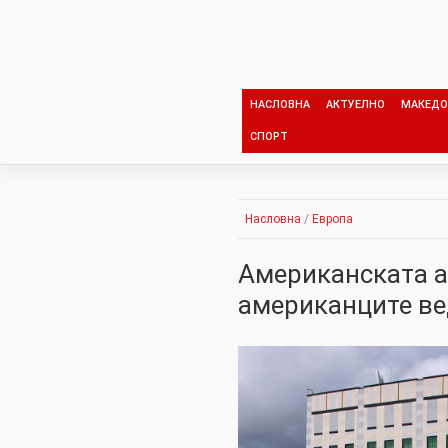
Skip
to
content
НАСЛОВНА
АКТУЕЛНО
МАКЕДО
СПОРТ
Насловна
/
Европа
Американската а
американците ве