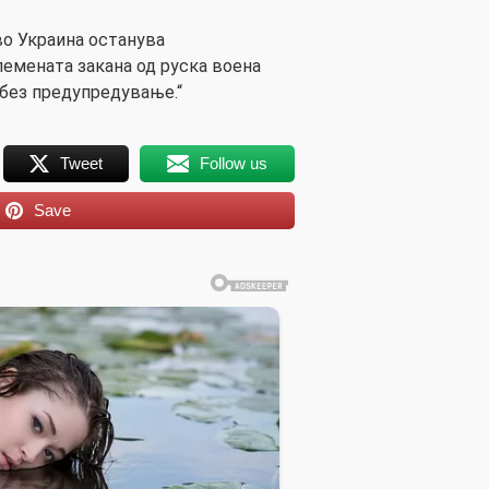
во Украина останува
емената закана од руска воена
 без предупредување.“
Tweet
Follow us
Save