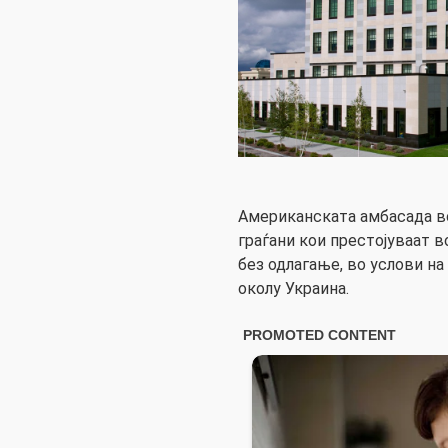
Американската амбасада в
граѓани кои престојуваат в
без одлагање, во услови на
околу Украина.