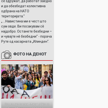
се здружат, да работат заедно
и да обезбедат колективна
одбрана на НАТО
територијата.“
„ ...Навистина ми е чест што
сум овде. Ви посакувам сè
најдобро. Останете безбедни –
и чувајте нè безбедни“ - порача
Руте од касарната „Илинден“.
ФОТО НА ДЕНОТ
Осмомартовски Марш / Фото: