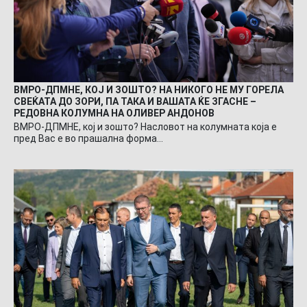
ВМРО-ДПМНЕ, КОЈ И ЗОШТО? НА НИКОГО НЕ МУ ГОРЕЛА
СВЕЌАТА ДО ЗОРИ, ПА ТАКА И ВАШАТА ЌЕ ЗГАСНЕ –
РЕДОВНА КОЛУМНА НА ОЛИВЕР АНДОНОВ
ВМРО-ДПМНЕ, кој и зошто? Насловот на колумната која е
пред Вас е во прашална форма…