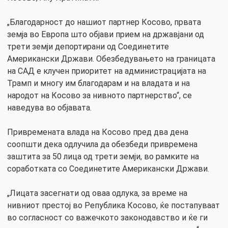
„Благодарност до нашиот партнер Косово, првата
земја во Европа што објави прием на државјани од
трети земји депортирани од Соединетите
Американски Држави. Обезбедувањето на границата
на САД е клучен приоритет на администрацијата на
Трамп и многу им благодарам и на владата и на
народот на Косово за нивното партнерство“, се
наведува во објавата.
Привремената влада на Косово пред два дена
соопшти дека одлучила да обезбеди привремена
заштита за 50 лица од трети земји, во рамките на
соработката со Соединетите Американски Држави.
„Лицата засегнати од оваа одлука, за време на
нивниот престој во Република Косово, ќе постапуваат
во согласност со важечкото законодавство и ќе ги