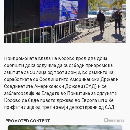
Привремената влада на Косово пред два дена
соопшти дека одлучила да обезбеди привремена
заштита за 50 лица од трети земји, во рамките на
соработката со Соединетите Американски Држави
Соединетите Американски Држави (САД) ѝ се
заблагорадија на Владата во Приштина за одлуката
Косово да биде првата држава во Европа што ќе
прифати лица од трети земји депортирани од САД.