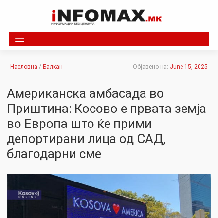
Skip
to
content
Насловна
/
Балкан
Објавено на:
June 15, 2025
Американска амбасада во
Приштина: Косово е првата земја
во Европа што ќе прими
депортирани лица од САД,
благодарни сме