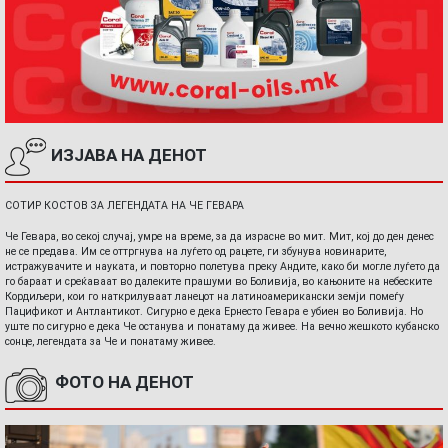
ИЗЈАВА НА ДЕНОТ
СОТИР КОСТОВ ЗА ЛЕГЕНДАТА НА ЧЕ ГЕВАРА
Че Гевара, во секој случај, умре на време, за да израсне во мит. Мит, кој до ден денес
не се предава. Им се оттргнува на луѓето од рацете, ги збунува новинарите,
истражувачите и науката, и повторно полетува преку Андите, како би могле луѓето да
го бараат и среќаваат во далеките прашуми во Боливија, во кањоните на небеските
Кордиљери, кои го наткрилуваат ланецот на латиноамерикански земји помеѓу
Пацификот и Антлантикот. Сигурно е дека Ернесто Гевара е убиен во Боливија. Но
уште по сигурно е дека Че останува и понатаму да живее. На вечно жешкото кубанско
сонце, легендата за Че и понатаму живее.
ФОТО НА ДЕНОТ