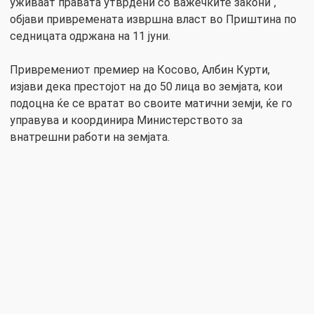
уживаат правата утврдени со важечките закони“,
објави привремената извршна власт во Приштина по
седницата одржана на 11 јуни.
Привремениот премиер на Косово, Албин Курти,
изјави дека престојот на до 50 лица во земјата, кои
подоцна ќе се вратат во своите матични земји, ќе го
управува и координира Министерството за
внатрешни работи на земјата.