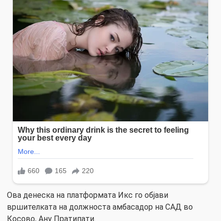
Ова денеска на платформата Икс го објави
вршителката на должноста амбасадор на САД во
Косово, Ану Пратипати.