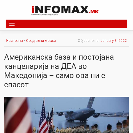
Skip
to
content
Насловна
/
Социјални мрежи
Објавено на:
January 3, 2022
Американска база и постојана
канцеларија на ДЕА во
Македонија – само ова ни е
спacoт