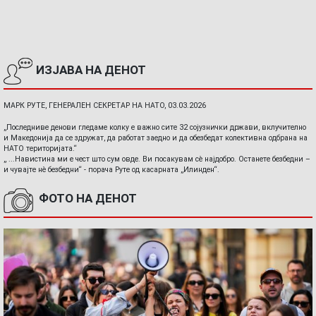
ИЗЈАВА НА ДЕНОТ
МАРК РУТЕ, ГЕНЕРАЛЕН СЕКРЕТАР НА НАТО, 03.03.2026
„Последниве денови гледаме колку е важно сите 32 сојузнички држави, вклучително
и Македонија да се здружат, да работат заедно и да обезбедат колективна одбрана на
НАТО територијата.“
„ ...Навистина ми е чест што сум овде. Ви посакувам сè најдобро. Останете безбедни –
и чувајте нè безбедни“ - порача Руте од касарната „Илинден“.
ФОТО НА ДЕНОТ