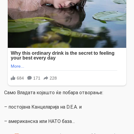
Само Владата којашто ќе побара отворање:
– постојана Канцеларија на D.E.A. и
– американска или НАТО база…