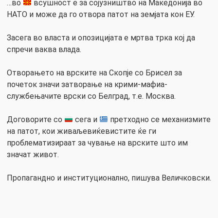
…во
всушност е за сојузништво на Македонија во
НАТО и може да го отвора патот на земјата кон ЕУ.
Засега во власта и опозицијата е мртва трка кој да
спречи ваква влада.
Отворањето на врските на Скопје со Брисел за
почеток значи затворање на крими-мафиа-
службењачите врски со Белград, т.е. Москва.
Договорите со
сега и
претходно се механизмите
на патот, кои живаљевиќевистите ќе ги
проблематизираат за чување на врските што им
значат живот.
Пропагандно и институционално, пишува Величковски.