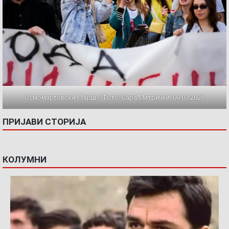
Осмомартовски Марш / Фото: Сара Митрички, 08.03.2026
ПРИЈАВИ СТОРИЈА
КОЛУМНИ