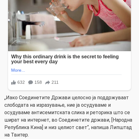
„Иако Соединетите Држави целосно ја поддржуваат
слободата на изразување, ние ја осудуваме и
осудуваме антисемитската слика и реторика што се
шират на интернет, во Соединетите држави, [Народна
Република Кина] и низ целиот свет“, напиша Липштад
на Твитер.