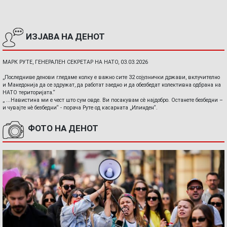
ИЗЈАВА НА ДЕНОТ
МАРК РУТЕ, ГЕНЕРАЛЕН СЕКРЕТАР НА НАТО, 03.03.2026
„Последниве денови гледаме колку е важно сите 32 сојузнички држави, вклучително
и Македонија да се здружат, да работат заедно и да обезбедат колективна одбрана на
НАТО територијата.“
„ ...Навистина ми е чест што сум овде. Ви посакувам сè најдобро. Останете безбедни –
и чувајте нè безбедни“ - порача Руте од касарната „Илинден“.
ФОТО НА ДЕНОТ