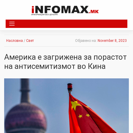
Skip
to
content
Насловна
/
Свет
Објавено на:
November 8, 2023
Америка е загрижена за порастот
на антисемитизмот во Кина