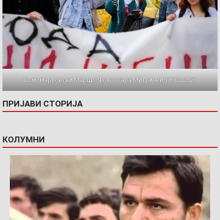
Осмомартовски Марш / Фото: Сара Митрички, 08.03.2026
ПРИЈАВИ СТОРИЈА
КОЛУМНИ