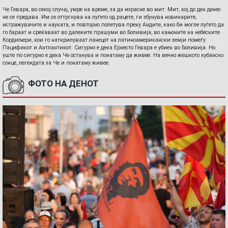
Че Гевара, во секој случај, умре на време, за да израсне во мит. Мит, кој до ден денес
не се предава. Им се оттргнува на луѓето од рацете, ги збунува новинарите,
истражувачите и науката, и повторно полетува преку Андите, како би могле луѓето да
го бараат и среќаваат во далеките прашуми во Боливија, во кањоните на небеските
Кордиљери, кои го наткрилуваат ланецот на латиноамерикански земји помеѓу
Пацификот и Антлантикот. Сигурно е дека Ернесто Гевара е убиен во Боливија. Но
уште по сигурно е дека Че останува и понатаму да живее. На вечно жешкото кубанско
сонце, легендата за Че и понатаму живее.
ФОТО НА ДЕНОТ