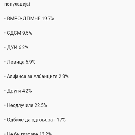
популација)
• ВМРО-ДПМНЕ 19.7%
• СДСМ 9.5%
• ДУИ 6.2%
• Левица 5.9%
• Алијанса за Албанците 2.8%
• Други 4.2%
• Неодлучиле 22.5%
• Одбиле да одговорат 17%
• Не би гласале 12.2%