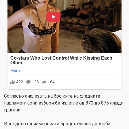
Согласно анализата на бројките на следните
парламентарни избори би излегле од 870 до 875 илјади
граѓани.
Изведено од измерената процентуална доверба