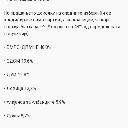
На прашањето доколку на следните избори би се
кандидирале само партии , а не коалиции, за која
партија би гласале? (* со push нa 48% од определената
популација)
• ВМРО-ДПМНЕ 40,8%
• СДСМ 19,6%
• ДУИ 12,8%
• Левица 12,2%
• Алијанса за Албанците 5,9%
• Други 8,7%