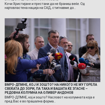
Кочи Христијане и престани да не браниш веќе. Од
најповластена нација на САД, стигнавме до…
ВМРО-ДПМНЕ, КОЈ И ЗОШТО? НА НИКОГО НЕ МУ ГОРЕЛА
СВЕЌАТА ДО ЗОРИ, ПА ТАКА И ВАШАТА ЌЕ ЗГАСНЕ –
РЕДОВНА КОЛУМНА НА ОЛИВЕР АНДОНОВ
ВМРО-ДПМНЕ, кој и зошто? Насловот на колумната која е
пред Вас е во прашална форма…