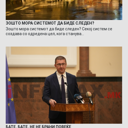
ЗОШТО МОРА СИСТЕМОТ ДА БИДЕ СЛЕДЕН?
Зошто мора системот да биде следен? Секој систем се
создава со одредена цел, кога станува…
БАТЕ, БАТЕ, НЕ НЕ БРАНИ ПОВЕЌЕ