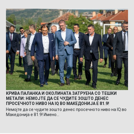
КРИВА ПАЛАНКА И ОКОЛИНАТА ЗАТРУЕНА СО ТЕШКИ
МЕТАЛИ: НЕМОЈТЕ ДА СЕ ЧУДИТЕ ЗОШТО ДЕНЕС
ПРОСЕЧНОТО НИВО НА IQ ВО МАКЕДОНИЈА Е 81.9!
Немојте да се чудите зошто денес просечното ниво на IQ во
Македонија е 81.9! Имено…