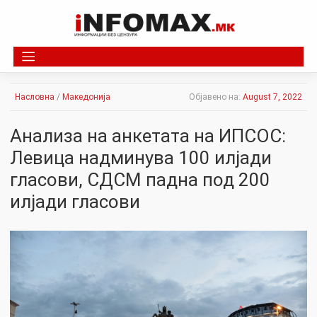
Skip
to
content
Насловна
/
Македонија
Објавено на:
August 7, 2022
Анализа на анкетата на ИПСОС:
Левица надминува 100 илјади
гласови, СДСМ падна под 200
илјади гласови