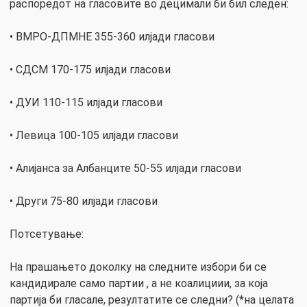
распоредот на гласовите во децимали би бил следен:
• ВМРО-ДПМНЕ 355-360 илјади гласови
• СДСМ 170-175 илјади гласови
• ДУИ 110-115 илјади гласови
• Левица 100-105 илјади гласови
• Алијанса за Албанците 50-55 илјади гласови
• Други 75-80 илјади гласови
Потсетување:
На прашањето доколку на следните избори би се
кандидирале само партии , а не коалициии, за која
партија би гласале, резултатите се следни? (*на целата