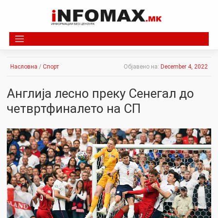
Skip
to
content
Насловна
/
Спорт
Објавено на:
December 4, 2022
Англија лесно преку Сенегал до
четвртфиналето на СП