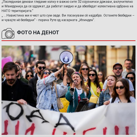
„Последниве денови гледаме колку е важно сите 32 сојузнички држави, вклучително
и Македонија да се здружат, да работат заедно и да обезбедат колективна одбрана на
НАТО територијата.“
„ ...Навистина ми е чест што сум овде. Ви посакувам сè најдобро. Останете безбедни –
и чувајте нè безбедни“ - порача Руте од касарната „Илинден“.
ФОТО НА ДЕНОТ