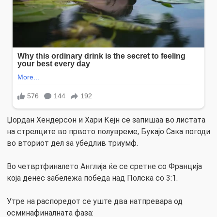
Џордан Хендерсон и Хари Кејн се запишаа во листата
на стрелците во првото полувреме, Букајо Сака погоди
во вториот дел за убедлив триумф.
Во четвртфиналето Англија ќе се сретне со Франција
која денес забележа победа над Полска со 3:1.
Утре на распоредот се уште два натпревара од
осминафиналната фаза: