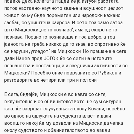
повеќе дека колегата Нацев ќе ја изгуби работата,
потоа наставно-научното звање и всушност целиот
живот ќе му биде пореметен или народски кажано
заебан, со уништена каирера. И сето тоа само затоа
што Мицкоски „не го познава“, ама од скоро не го
познава. Порано го познаваше и тоа добро, а тоа
јавноста не треба никако да го знае, во спротивно ќе
се наруши „угледот“ на Мицкоски. Но прашање е сега
дали Нацев пред ЈОГОК ќе се сети на неговите
познанства и состаноци, а и заеднички активности со
Мицкоски? Посебно оние поврзаните со Рубикон и
разговорите во четири или три и пол очи.
Е сега, бидејќи, Мицкоски е во кавга со сите,
вклучително и со обвинителството, не сум сигурен
како ќе завршат случувањата околу Кочани, посебно
во однос на одлуките на судската власт и дали
воопшто некој ќе му дозволи на Мицкоски да чепка
околу судството и обвинителството во вакви