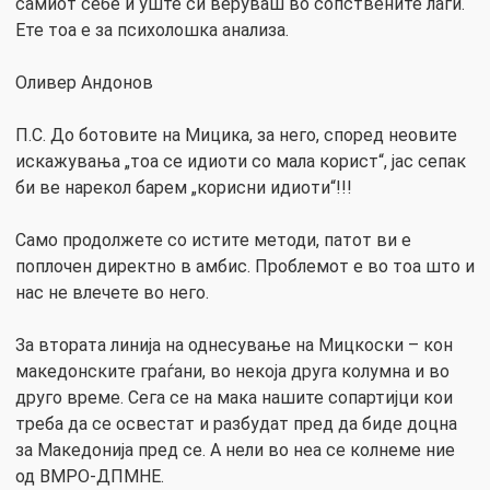
самиот себе и уште си веруваш во сопствените лаги.
Ете тоа е за психолошка анализа.
Оливер Андонов
П.С. До ботовите на Мицика, за него, според неовите
искажувања „тоа се идиоти со мала корист“, јас сепак
би ве нарекол барем „корисни идиоти“!!!
Само продолжете со истите методи, патот ви е
поплочен директно в амбис. Проблемот е во тоа што и
нас не влечете во него.
За втората линија на однесување на Мицкоски – кон
македонските граѓани, во некоја друга колумна и во
друго време. Сега се на мака нашите сопартијци кои
треба да се освестат и разбудат пред да биде доцна
за Македонија пред се. А нели во неа се колнеме ние
од ВМРО-ДПМНЕ.