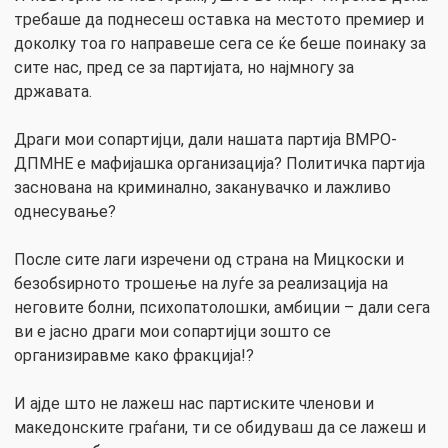
требаше да поднесеш оставка на местото премиер и
доколку тоа го направеше сега се ќе беше поинаку за
сите нас, пред се за партијата, но најмногу за
државата.
Драги мои сопартијци, дали нашата партија ВМРО-
ДПМНЕ е мафијашка организација? Политичка партија
заснована на криминално, заканувачко и лажливо
однесување?
После сите лаги изречени од страна на Мицкоски и
безобѕирното трошење на луѓе за реализација на
неговите болни, психопатолошки, амбиции – дали сега
ви е јасно драги мои сопартијци зошто се
организиравме како фракција!?
И ајде што не лажеш нас партиските членови и
македонските граѓани, ти се обидуваш да се лажеш и