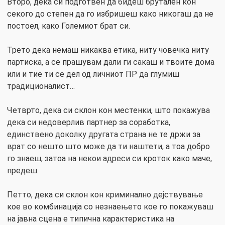
Второ, дека си подготвен да бидеш брутален кон
секого до степен да го избришеш како никогаш да не
постоел, како Големиот брат си.
Трето дека немаш никаква етика, ниту човечка ниту
партиска, а се прашувам дали ги сакаш и твоите дома
или и тие ти се дел од личниот ПР да глумиш
традиционалист…
Четврто, дека си склон кон местенки, што покажува
дека си недоверлив партнер за соработка,
единствено доколку другата страна не те држи за
врат со нешто што може да ти наштети, а тоа добро
го знаеш, затоа на некои адреси си кроток како маче,
предеш.
Петто, дека си склон кон криминално дејствување
кое во комбинација со незнаењето кое го покажуваш
на јавна сцена е типична карактеристика на