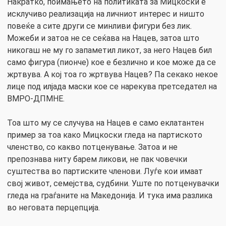
Накратко, поимањето на политиката за Мицкоски е
исклучиво реализација на личниот интерес и ништо
повеќе а сите други се минливи фигури без лик.
Можеби и затоа не се сеќава на Нацев, затоа што
никогаш не му го запаметил ликот, за него Нацев бил
само фигура (пионче) кое е безлично и кое може да се
жртвува. А кој тоа го жртвува Нацев? Па секако некое
лице под илјада маски кое се нарекува претседател на
ВМРО-ДПМНЕ.
Тоа што му се случува на Нацев е само еклатантен
пример за тоа како Мицкоски гледа на партиското
членство, со какво потценување. Затоа и не
препознава ниту барем ликови, не пак човечки
суштества во партиските членови. Луѓе кои имаат
свој живот, семејства, судбини. Уште по потценувачки
гледа на граѓаните на Македонија. И тука има разлика
во неговата перцепција.