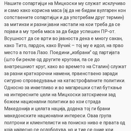
Нашите сопартијци на Мицкоски му служат исклучиво
и само како корисна маса (ај да не бидам вулгарен кон
сопствените сопартијци и да употребам друг термин)
за митинзи и разни јавни настапи на кои треба да се
појави а му треба маса за да биде успешен ПР-от.
Всушност да се врти во јавноста дека е многу сакан,
како Тито, пардон, како Вучиќ – тој му е идол, на прво
место а потоа Лазо. Поедини „избрани“ од партијата
(што би рекле од другите кругови, па се до
внатрешниот круг, како во времето на Сталин) служат
за разни краткорочни намени, првенствено заради
сигурно спроведување на катастрофалните политики.
Односно за инаетливо и во магарешки стил буткање
на интересните цели на Мицкоски затскриени зад
божем национални политики во кои страда
Македонија и целата нација, додека тој ги брани
македонските национални интереси. Оваа група
полтрони и клиентелисти на пониско ниво е првата од
која најлесно се ослободува, но и тие се оние кои