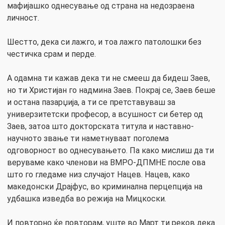
мафијашко однесување од страна на недозраена
личност.
Шестто, дека си лажго, и тоа лажго патолошки без
честичка срам и перде.
А одамна ти кажав дека ти не смееш да бидеш Заев,
но ти Христијан го надмина Заев. Покрај се, Заев беше
и остана пазарџија, а ти се претставуваш за
универзитетски професор, а всушност си бетер од
Заев, затоа што докторската титула и наставно-
научното звање ти наметнуваат поголема
одговорност во однесувањето. Па како мислиш да ти
веруваме како членови на ВМРО-ДПМНЕ после ова
што го гледаме низ случајот Нацев. Нацев, како
македонски Драјфус, во криминална перцепција на
удбашка изведба во режија на Мицкоски.
И повторно ќе повторам, уште во Март ти реков дека