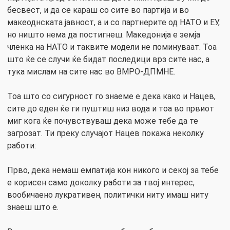
бесвест, и да се караш со сите во партија и во
макеоднската јавност, а и со партнерите од НАТО и ЕУ,
но ништо нема да постигнеш. Македонија е земја
членка на НАТО и таквите модели не поминуваат. Тоа
што ќе се случи ќе бидат последици врз сите нас, а
тука мислам на сите нас во ВМРО-ДПМНЕ.
Тоа што со сигурност го знаеме е дека како и Нацев,
сите до еден ќе ги пуштиш низ вода и тоа во првиот
миг кога ќе почувствуваш дека може тебе да те
загрозат. Ти преку случајот Нацев покажа неколку
работи:
Прво, дека немаш емпатија кон никого и секој за тебе
е корисен само доколку работи за твој интерес,
вообичаено лукративен, политички ниту имаш ниту
знаеш што е.