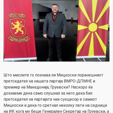
Што мислите го познава ли Мицкоски поранешниот
претседател на нашата партија ВМРО-ДПМНЕ и
премиер на Македонија, Груевски? Наскоро ќе
дознаеме дека само слушнал за него дека бил
претседател на партијата чии сукцесор е самиот
Мицкоски и дека го сретнал неколку пати на седници
на ИК кога му беше Генерален Секретар на Груевски, а