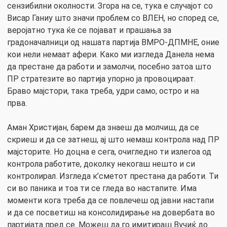
сензибилни околности. Згора на се, тука е случајот со
Висар Ганиу што значи проблем со ВЛЕН, но според се,
веројатно тука ќе се појават и прашања за
градоначалници од нашата партија ВМРО-ДПМНЕ, оние
кои нели немаат афери. Како ми изгледа Данела нема
да престане да работи и замолчи, посебно затоа што
ПР стратезите во партија упорно ја провоцираат.
Браво мајстори, така треба, удри само, остро и на
прва.
Аман Христијан, барем да знаеш да молчиш, да се
скриеш и да се затнеш, ај што немаш контрола над ПР
мајсторите. Но доцна е сега, очигледно ти излегоа од
контрола работите, доколку некогаш нешто и си
контролирал. Изгледа к’сметот престана да работи. Ти
си во паника и тоа ти се гледа во настапите. Има
моменти кога треба да се повлечеш од јавни настапи
и да се посветиш на консолидирање на довербата во
партијата пред се. Можеш да го имитираш Вучиќ до