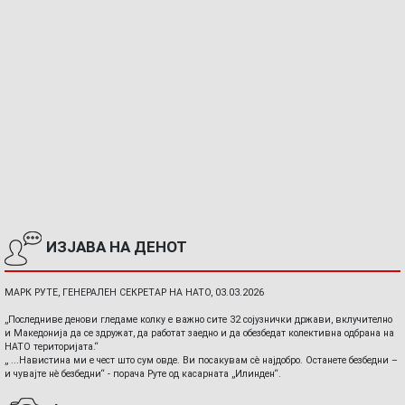
ИЗЈАВА НА ДЕНОТ
МАРК РУТЕ, ГЕНЕРАЛЕН СЕКРЕТАР НА НАТО, 03.03.2026
„Последниве денови гледаме колку е важно сите 32 сојузнички држави, вклучително
и Македонија да се здружат, да работат заедно и да обезбедат колективна одбрана на
НАТО територијата.“
„ ...Навистина ми е чест што сум овде. Ви посакувам сè најдобро. Останете безбедни –
и чувајте нè безбедни“ - порача Руте од касарната „Илинден“.