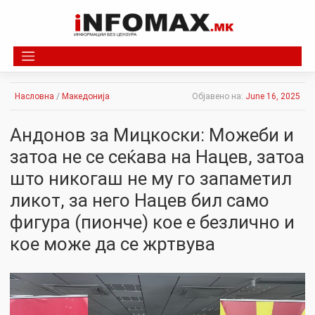
Skip
to
content
Насловна
/
Македонија
Објавено на:
June 16, 2025
Андонов за Мицкоски: Можеби и
затоа не се сеќава на Нацев, затоа
што никогаш не му го запаметил
ликот, за него Нацев бил само
фигура (пионче) кое е безлично и
кое може да се жртвува