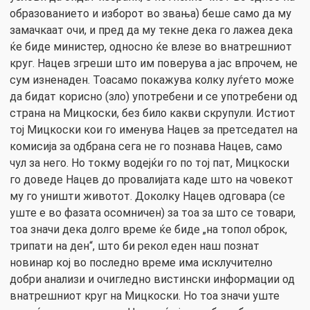
образованието и изборот во звања) беше само да му
замачкаат очи, и пред да му текне дека го лажеа дека
ќе биде министер, односно ќе влезе во внатрешниот
круг. Нацев згреши што им поверува а јас впрочем, не
сум изненаден. Тоасамо покажува колку луѓето може
да бидат корисно (зло) употребени и се употребени од
страна на Мицкоски, без било какви скрупули. Истиот
тој Мицкоски кои го именува Нацев за претседател на
комисија за одбрана сега не го познава Нацев, само
чул за него. Но токму водејќи го по тој пат, Мицкоски
го доведе Нацев до провалијата каде што на човекот
му го уништи животот. Доколку Нацев одговара (се
уште е во фазата осомничен) за тоа за што се товари,
тоа значи дека долго време ќе биде „на топол оброк,
трипати на ден“, што би рекол еден наш познат
новинар кој во последно време има исклучително
добри анализи и очигледно вистински информации од
внатрешниот круг на Мицкоски. Но тоа значи уште