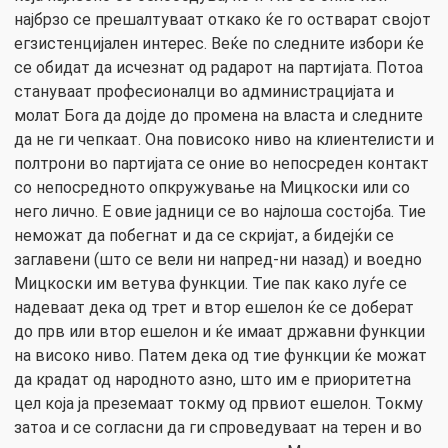
најбрзо се прешалтуваат откако ќе го остварат својот
егзистенцијален интерес. Веќе по следните избори ќе
се обидат да исчезнат од радарот на партијата. Потоа
стануваат професионалци во администрацијата и
молат Бога да дојде до промена на власта и следните
да не ги чепкаат. Она повисоко ниво на клиентелисти и
полтрони во партијата се оние во непосреден контакт
со непосредното опкружување на Мицкоски или со
него лично. Е овие јадници се во најлоша состојба. Тие
неможат да побегнат и да се скријат, а бидејќи се
заглавени (што се вели ни напред-ни назад) и воедно
Мицкоски им ветува функции. Тие пак како луѓе се
надеваат дека од трет и втор ешелон ќе се доберат
до прв или втор ешелон и ќе имаат државни функции
на високо ниво. Патем дека од тие функции ќе можат
да крадат од народното азно, што им е приоритетна
цел која ја преземаат токму од првиот ешелон. Токму
затоа и се согласни да ги спроведуваат на терен и во