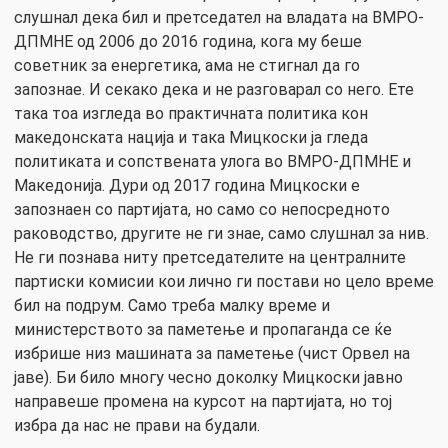
слушнал дека бил и претседател на владата на ВМРО-
ДПМНЕ од 2006 до 2016 година, кога му беше
советник за енергетика, ама не стигнал да го
запознае. И секако дека и не разговарал со него. Ете
така тоа изгледа во практичната политика кон
македонската нација и така Мицкоски ја гледа
политиката и сопствената улога во ВМРО-ДПМНЕ и
Македонија. Дури од 2017 година Мицкоски е
запознаен со партијата, но само со непосредното
раководство, другите не ги знае, само слушнал за нив.
Не ги познава ниту претседателите на централните
партиски комисии кои лично ги постави но цело време
бил на подрум. Само треба малку време и
министерството за паметење и пропаганда се ќе
избрише низ машината за паметење (чист Орвел на
јаве). Би било многу чесно доколку Мицкоски јавно
направеше промена на курсот на партијата, но тој
избра да нас не прави на будали.