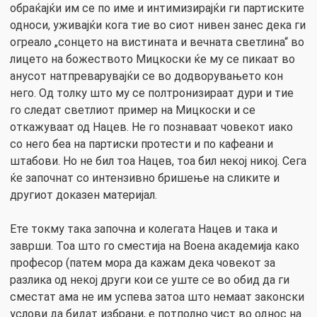
обраќајќи им се по име и интимизирајќи ги партиските
односи, уживајќи кога тие во сиот нивен занес дека ги
огреало „сонцето на вистината и вечната светлина“ во
лицето на божеството Мицкоски ќе му се пикаат во
анусот натпреварувајќи се во додворувањето кон
него. Од толку што му се полтронизираат дури и тие
го следат светлиот пример на Мицкоски и се
откажуваат од Нацев. Не го познаваат човекот иако
со него беа на партиски протести и по кафеани и
штабови. Но не бил тоа Нацев, тоа бил некој никој. Сега
ќе започнат со интензивно бришење на сликите и
другиот доказен материјал.
Ете токму така започна и колегата Нацев и така и
заврши. Тоа што го сместија на Воена академија како
професор (патем мора да кажам дека човекот за
разлика од некој други кои се уште се во обид да ги
сместат ама не им успева затоа што немаат законски
услови да бидат избрани, е потполно чист во однос на