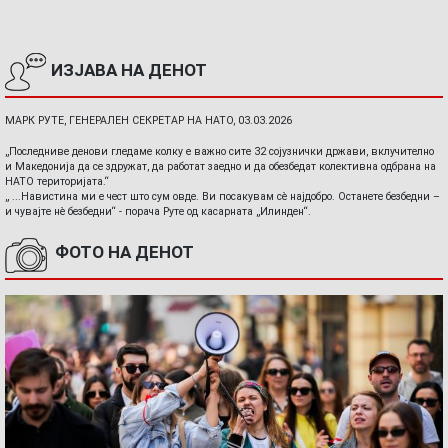
ИЗЈАВА НА ДЕНОТ
МАРК РУТЕ, ГЕНЕРАЛЕН СЕКРЕТАР НА НАТО, 03.03.2026
„Последниве денови гледаме колку е важно сите 32 сојузнички држави, вклучително
и Македонија да се здружат, да работат заедно и да обезбедат колективна одбрана на
НАТО територијата.“
„ ...Навистина ми е чест што сум овде. Ви посакувам сè најдобро. Останете безбедни –
и чувајте нè безбедни“ - порача Руте од касарната „Илинден“.
ФОТО НА ДЕНОТ