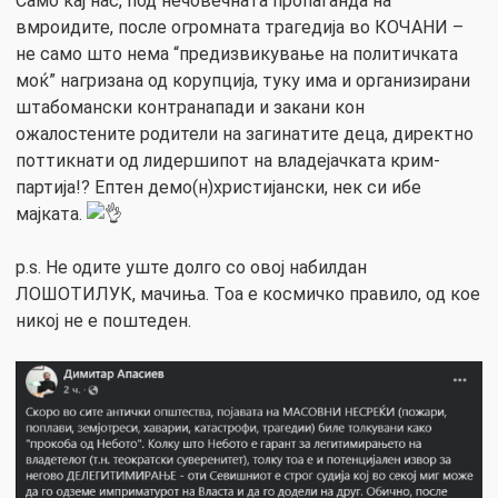
Само кај нас, под нечовечната пропаганда на
вмроидите, после огромната трагедија во КОЧАНИ –
не само што нема “предизвикување на политичката
моќ” нагризана од корупција, туку има и организирани
штабомански контранапади и закани кон
ожалостените родители на загинатите деца, директно
поттикнати од лидершипот на владејачката крим-
партија!? Ептен демо(н)христијански, нек си ибе
мајката.
p.s. Не одите уште долго со овој набилдан
ЛОШОТИЛУК, мачиња. Тоа е космичко правило, од кое
никој не е поштеден.