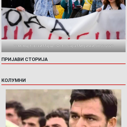
Осмомартовски Марш / Фото: Сара Митрички, 08.03.2026
ПРИЈАВИ СТОРИЈА
КОЛУМНИ