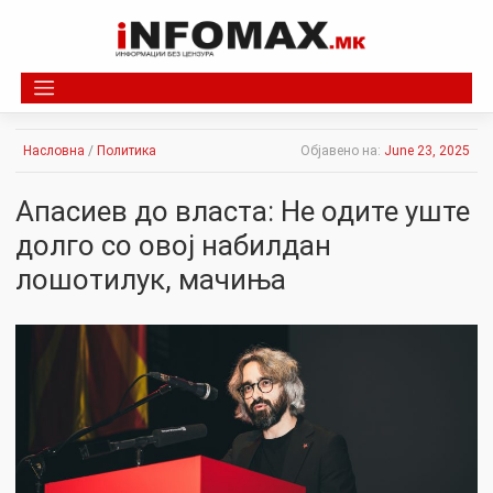
Skip
to
content
Насловна
/
Политика
Објавено на:
June 23, 2025
Апасиев до власта: Не одите уште
долго со овој набилдан
лошотилук, мачиња