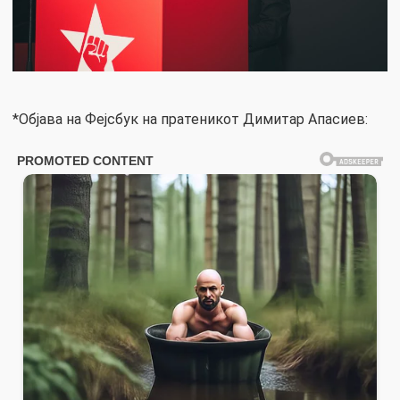
*Објава на Фејсбук на пратеникот Димитар Апасиев: