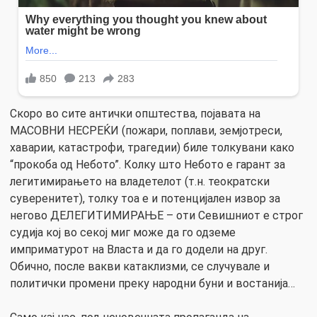
Скоро во сите антички општества, појавата на
МАСОВНИ НЕСРЕЌИ (пожари, поплави, земјотреси,
хаварии, катастрофи, трагедии) биле толкувани како
“прокоба од Небото”. Колку што Небото е гарант за
легитимирањето на владетелот (т.н. теократски
суверенитет), толку тоа е и потенцијален извор за
негово ДЕЛЕГИТИМИРАЊЕ – оти Севишниот е строг
судија кој во секој миг може да го одземе
имприматурот на Власта и да го додели на друг.
Обично, после вакви катаклизми, се случувале и
политички промени преку народни буни и востанија…