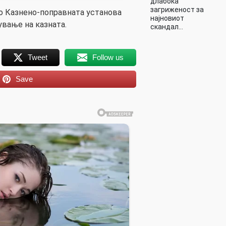
длабока
загриженост за
о Казнено-поправната установа
најновиот
вање на казната.
скандал…
Tweet
Follow us
Save