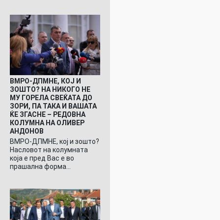
ВМРО-ДПМНЕ, КОЈ И
ЗОШТО? НА НИКОГО НЕ
МУ ГОРЕЛА СВЕЌАТА ДО
ЗОРИ, ПА ТАКА И ВАШАТА
ЌЕ ЗГАСНЕ – РЕДОВНА
КОЛУМНА НА ОЛИВЕР
АНДОНОВ
ВМРО-ДПМНЕ, кој и зошто?
Насловот на колумната
која е пред Вас е во
прашална форма…