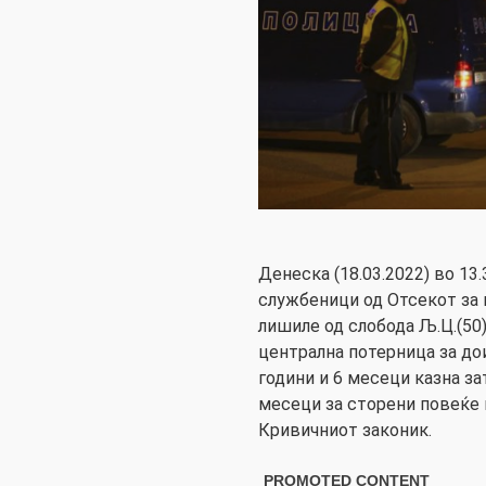
Денеска (18.03.2022) во 13
службеници од Отсекот за 
лишиле од слобода Љ.Ц.(50)
централна потерница за до
години и 6 месеци казна зат
месеци за сторени повеќе 
Кривичниот законик.