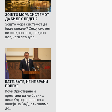
ЗОШТО МОРА СИСТЕМОТ
ДА БИДЕ СЛЕДЕН?
Зошто мора системот да
биде следен? Секој систем
се создава со одредена
цел, кога станува…
БАТЕ, БАТЕ, НЕ НЕ БРАНИ
ПОВЕЌЕ
Кочи Христијане и
престани да не браниш
веќе. Од најповластена
нација на САД, стигнавме
до…