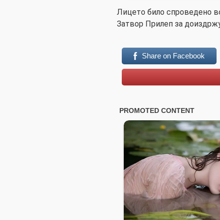
Лицето било спроведено в
Затвор Прилеп за доиздржу
Share on Facebook