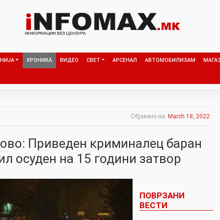
НИЈА
ХРОНИКА
ВИДЕО
СВЕТ
АРСЕНАЛ
АВТОМОБИЛИЗАМ
МАГА
Објавено на:
March 18, 2022
ово: Приведен криминалец баран
ил осуден на 15 години затвор
ПОВРЗАНИ
ВЕСТИ