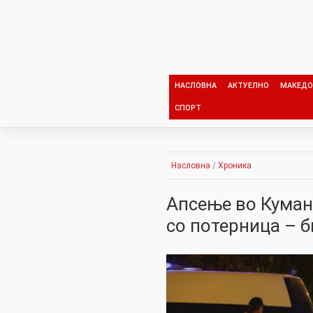
Skip
to
content
НАСЛОВНА
АКТУЕЛНО
МАКЕДО
СПОРТ
Насловна
/
Хроника
Апсење во Куман
со потерница – б