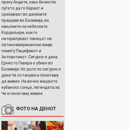
преку Андите, како би могле
луѓето да го бараат и
среќаваат во далеките
прашуми во Боливија, во
кањоните на небеските
Кордиљери, кои го
наткрилуваат ланецот на
латиноамерикански земји
помеѓу Пацификот и
Антлантикот. Сигурно е дека
Ернесто Гевара е убиен во
Боливија. Но уште по сигурно е
дека Че останува и понатаму
да живее. На вечно жешкото
кубанско сонце, легендата за
Че и понатаму живее.
ФОТО НА ДЕНОТ