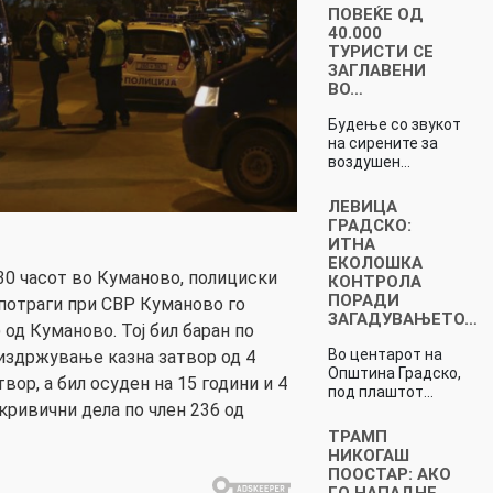
ПОВЕЌЕ ОД
40.000
ТУРИСТИ СЕ
ЗАГЛАВЕНИ
ВО…
Будење со звукот
на сирените за
воздушен…
ЛЕВИЦА
ГРАДСКО:
ИТНА
ЕКОЛОШКА
.30 часот во Куманово, полициски
КОНТРОЛА
ПОРАДИ
потраги при СВР Куманово го
ЗАГАДУВАЊЕТО…
 од Куманово. Тој бил баран по
Во центарот на
издржување казна затвор од 4
Општина Градско,
вор, а бил осуден на 15 години и 4
под плаштот…
кривични дела по член 236 од
ТРАМП
НИКОГАШ
ПООСТАР: АКО
ГО НАПАДНЕ