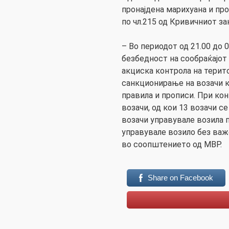
пронајдена марихуана и пр
по чл.215 од Кривичниот за
– Во периодот од 21.00 до 
безбедност на сообраќајот
акциска контрола на терито
санкционирање на возачи к
правила и прописи. При ко
возачи, од кои 13 возачи се
возачи управувале возила п
управувале возило без важе
во соопштението од МВР.
Share on Facebook