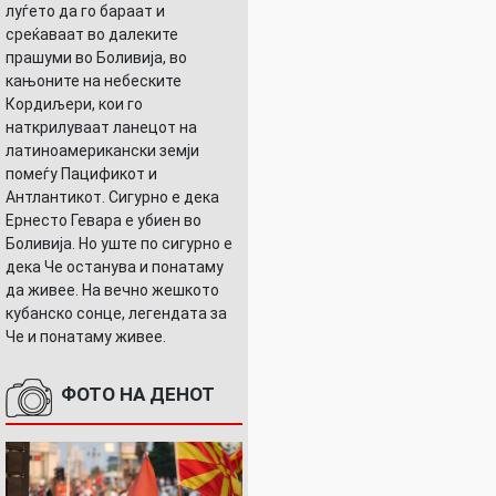
луѓето да го бараат и
среќаваат во далеките
прашуми во Боливија, во
кањоните на небеските
Кордиљери, кои го
наткрилуваат ланецот на
латиноамерикански земји
помеѓу Пацификот и
Антлантикот. Сигурно е дека
Ернесто Гевара е убиен во
Боливија. Но уште по сигурно е
дека Че останува и понатаму
да живее. На вечно жешкото
кубанско сонце, легендата за
Че и понатаму живее.
ФОТО НА ДЕНОТ