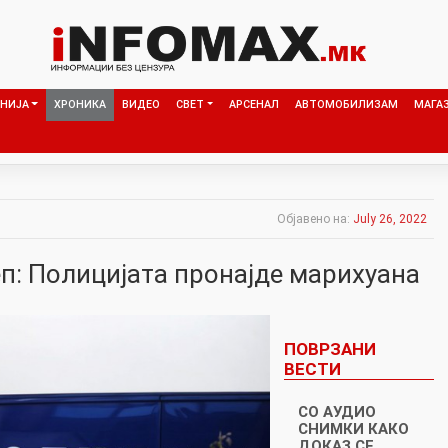
НИЈА
ХРОНИКА
ВИДЕО
СВЕТ
АРСЕНАЛ
АВТОМОБИЛИЗАМ
МАГА
Објавено на:
July 26, 2022
п: Полицијата пронајде марихуана
ПОВРЗАНИ
ВЕСТИ
СО АУДИО
СНИМКИ КАКО
ДОКАЗ СЕ