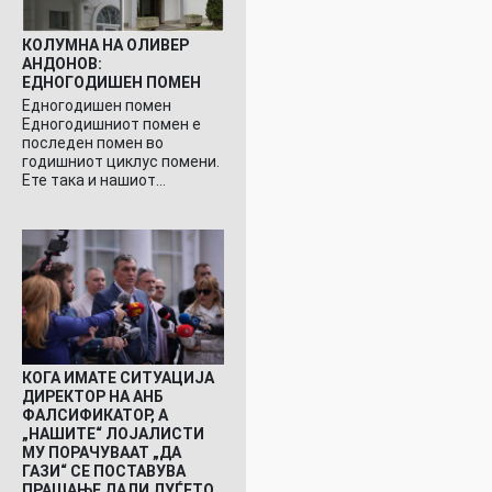
КОЛУМНА НА ОЛИВЕР
АНДОНОВ:
ЕДНОГОДИШЕН ПОМЕН
Едногодишен помен
Едногодишниот помен е
последен помен во
годишниот циклус помени.
Ете така и нашиот…
КОГА ИМАТЕ СИТУАЦИЈА
ДИРЕКТОР НА АНБ
ФАЛСИФИКАТОР, А
„НАШИТЕ“ ЛОЈАЛИСТИ
МУ ПОРАЧУВААТ „ДА
ГАЗИ“ СЕ ПОСТАВУВА
ПРАШАЊЕ ДАЛИ ЛУЃЕТО