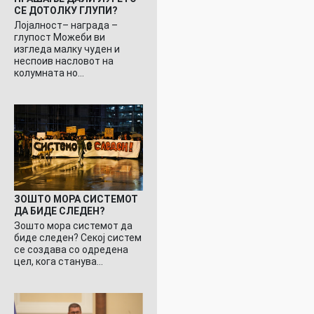
СЕ ДОТОЛКУ ГЛУПИ?
Лојалност– награда –
глупост Можеби ви
изгледа малку чуден и
неспоив насловот на
колумната но…
ЗОШТО МОРА СИСТЕМОТ
ДА БИДЕ СЛЕДЕН?
Зошто мора системот да
биде следен? Секој систем
се создава со одредена
цел, кога станува…