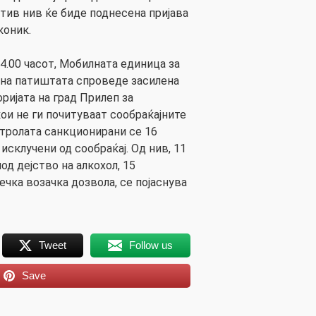
отив нив ќе биде поднесена пријава
коник.
04.00 часот, Мобилната единица за
 на патиштата спроведе засилена
ријата на град Прилеп за
ои не ги почитуваат сообраќајните
нтролата санкционирани се 16
 исклучени од сообраќај. Од нив, 11
од дејство на алкохол, 15
чка возачка дозвола, се појаснува
Tweet
Follow us
Save