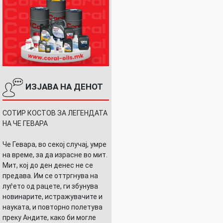
ИЗЈАВА НА ДЕНОТ
СОТИР КОСТОВ ЗА ЛЕГЕНДАТА
НА ЧЕ ГЕВАРА
Че Гевара, во секој случај, умре
на време, за да израсне во мит.
Мит, кој до ден денес не се
предава. Им се оттргнува на
луѓето од рацете, ги збунува
новинарите, истражувачите и
науката, и повторно полетува
преку Андите, како би могле