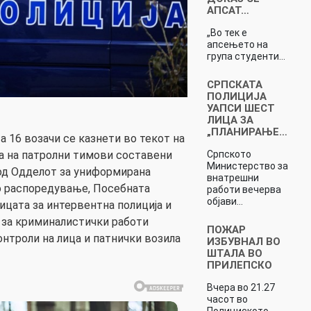
АПСАТ…
„Во тек е
апсењето на
група студенти…
СРПСКАТА
ПОЛИЦИЈА
УАПСИ ШЕСТ
ЛИЦА ЗА
„ПЛАНИРАЊЕ…
а 16 возачи се казнети во текот на
а на патролни тимови составени
Српското
Министерство за
од Одделот за униформирана
внатрешни
зо распоредување, Посебната
работи вечерва
објави…
ицата за интервентна полиција и
 за криминалистички работи
ПОЖАР
нтроли на лица и патнички возила
ИЗБУВНАЛ ВО
ШТАЛА ВО
ПРИЛЕПСКО
Вчера во 21.27
часот во
Полициското