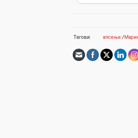
Тагови:
апсење
/
Марих