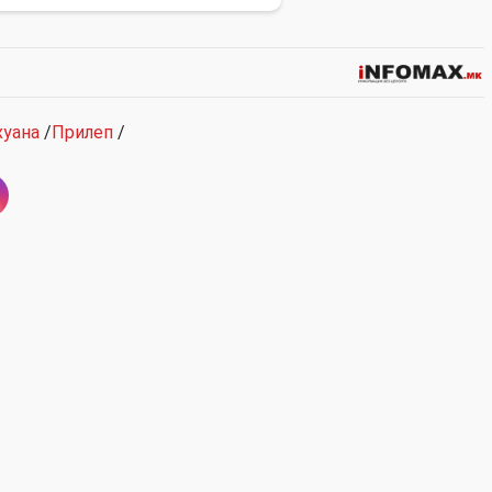
уана
/
Прилеп
/