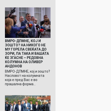
ВМРО-ДПМНЕ, КОЈ И
ЗОШТО? НА НИКОГО НЕ
МУ ГОРЕЛА СВЕЌАТА ДО
ЗОРИ, ПА ТАКА И ВАШАТА
ЌЕ ЗГАСНЕ – РЕДОВНА
КОЛУМНА НА ОЛИВЕР
АНДОНОВ
ВМРО-ДПМНЕ, кој и зошто?
Насловот на колумната
која е пред Вас е во
прашална форма…