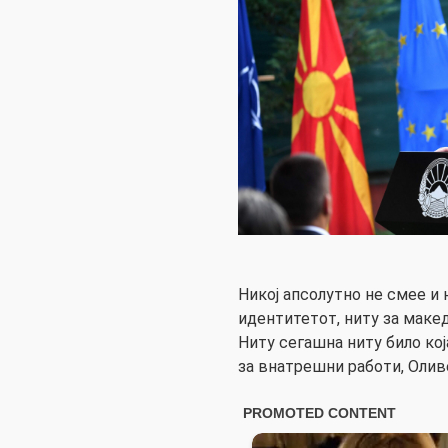
Никој апсолутно не смее и 
идентитетот, ниту за макед
Ниту сегашна ниту било ко
за внатрешни работи, Олив