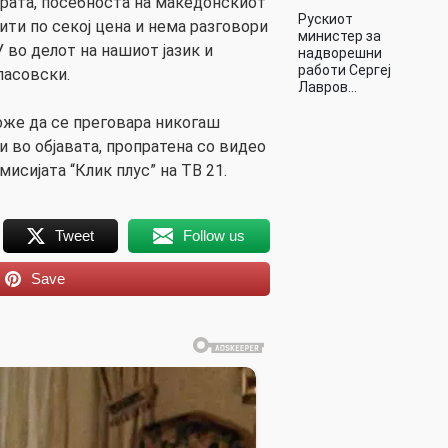
урата, посебноста на македонскиот
Рускиот
ити по секој цена и нема разговори
министер за
У во делот на нашиот јазик и
надворешни
работи Сергеј
пасовски.
Лавров…
може да се преговара никогаш
 во објавата, пропратена со видео
мисијата “Клик плус” на ТВ 21.
Tweet
Follow us
Save