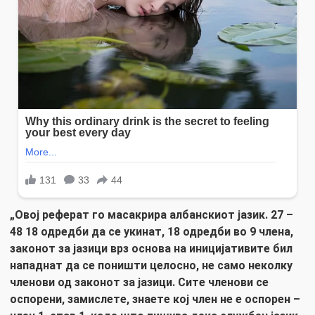
„Овој реферат го масакрира албанскиот јазик. 27 –
48 18 одредби да се укинат, 18 одредби во 9 члена,
законот за јазици врз основа на иницијативите бил
нападнат да се поништи целосно, не само неколку
членови од законот за јазици. Сите членови се
оспорени, замислете, знаете кој член не е оспорен –