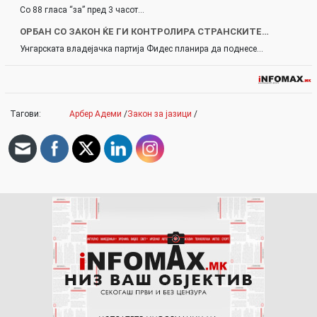
Со 88 гласа “за” пред 3 часот…
ОРБАН СО ЗАКОН ЌЕ ГИ КОНТРОЛИРА СТРАНСКИТЕ…
Унгарската владејачка партија Фидес планира да поднесе…
Тагови:
Арбер Адеми
/
Закон за јазици
/