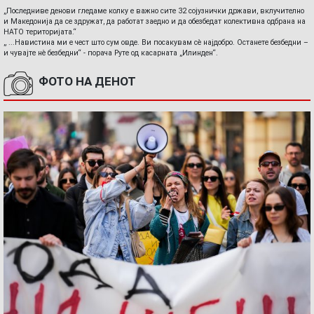
„Последниве денови гледаме колку е важно сите 32 сојузнички држави, вклучително
и Македонија да се здружат, да работат заедно и да обезбедат колективна одбрана на
НАТО територијата.“
„ ...Навистина ми е чест што сум овде. Ви посакувам сè најдобро. Останете безбедни –
и чувајте нè безбедни“ - порача Руте од касарната „Илинден“.
ФОТО НА ДЕНОТ