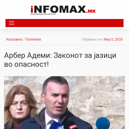
Skip
to
content
Насловна
/
Политика
Објавено на:
May 5, 2026
Арбер Адеми: Законот за јазици
во опасност!