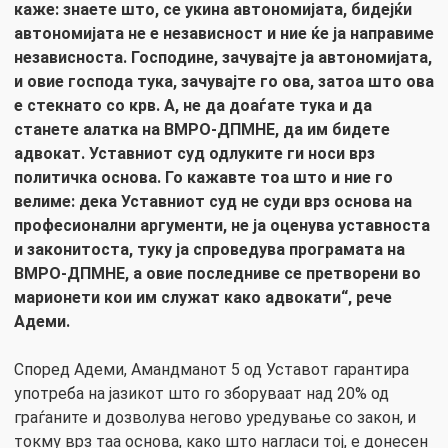
каже: знаете што, се укина автономијата, бидејќи
автономијата не е независност и ние ќе ја направиме
независноста. Господине, зачувајте ја автономијата,
и овие господа тука, зачувајте го ова, затоа што ова
е стекнато со крв. А, не да доаѓате тука и да
станете алатка на ВМРО-ДПМНЕ, да им бидете
адвокат. Уставниот суд одлуките ги носи врз
политичка основа. Го кажавте тоа што и ние го
велиме: дека Уставниот суд не суди врз основа на
професионални аргументи, не ја оценува уставноста
и законитоста, туку ја спроведува програмата на
ВМРО-ДПМНЕ, а овие последниве се претворени во
марионети кои им служат како адвокати“, рече
Адеми.
Според Адеми, Амандманот 5 од Уставот гарантира
употреба на јазикот што го зборуваат над 20% од
граѓаните и дозволува негово уредување со закон, и
токму врз таа основа, како што нагласи тој, е донесен