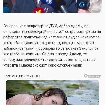
Генералниот секретар на ДУИ, Арбер Адеми, во
синоќешната емисија „Клик Плус“, остро реагираше на
рефератот подготвен од Уставниот суд за Законот за
употреба на јазиците, кој според него „го масакрира
албанскиот јазик“ и сериозно го загрозува Законот за
употреба на јазиците. Со ова, според Адеми, се
оспоруваат речиси сите членови, освен оној што го
утврдува македонскиот како службен јазик.