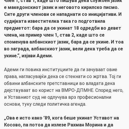
член 1, став 1, каде што пишува дека службен јазик
е македонскиот јазик и неговото кирилско писмо.
Сите други членови се нападнати со иницијативи. И
судијката известителка така го подготвила
предметот: бара да се укинат 18 одредби во девет
члена, на пример член 1, став 2, каде што се
споменува албанскиот јазик, бара да се укине. И тоа
во заграда, албанскиот јазик, вели дека треба да се
укине.“, изјави Адеми.
Адеми ги повика институциите да ги зачуваат овие
права, нагласувајќи дека се стекнати со жртва. Тој ги
обвини албанските претставници во владата дека
дејствуваат во корист на ВМРО-ДПМНЕ. Според него,
и Уставниот суд не одлучува врз професионални
основи, туку следи политичка агенда.
„Ова е исто како ’89, кога беше укинат Уставот на
Косово, па потоа да излезе Рахман Морина и да