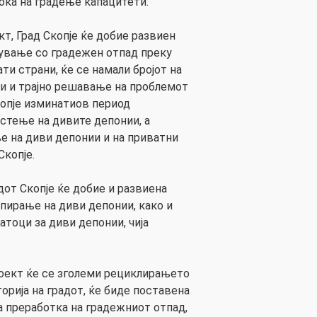
ока на градење капацитети.
кт, Град Скопје ќе добие развиен
ување со градежен отпад преку
ти страни, ќе се намали бројот на
ди и трајно решавање на проблемот
копје изминатиов период
стење на дивите депонии, а
е на диви депонии и на приватни
Скопје.
дот Скопје ќе добие и развиена
апирање на диви депонии, како и
атоци за диви депонии, чија
проект ќе се зголеми рециклирањето
орија на градот, ќе биде поставена
а преработка на градежниот отпад,