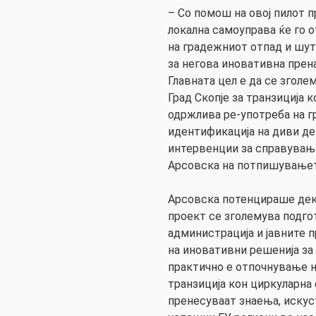
– Со помош на овој пилот п
локална самоуправа ќе го
на градежниот отпад и шут
за негова иновативна прен
Главната цел е да се зголе
Град Скопје за транзиција 
одржлива ре-употреба на г
идентификација на диви де
интервенции за справување
Арсовска на потпишувањет
Арсовска потенцираше дека
проект се зголемува подго
администрација и јавните 
на иновативни решенија за
практично е отпочнување н
транзиција кон циркуларна
пренесуваат знаења, искус