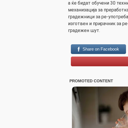
а ќе бидат обучени 30 техн
механизација за преработка
градежници за ре-употреба
изготвен и прирачник за ре
градежен шут.
Share on Facebook