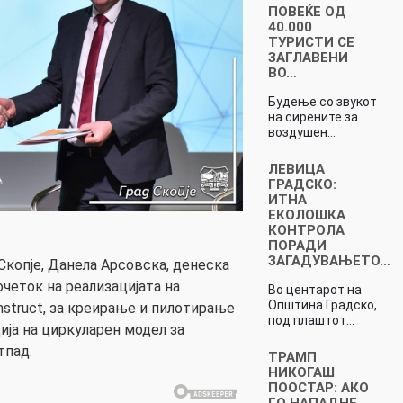
ПОВЕЌЕ ОД
40.000
ТУРИСТИ СЕ
ЗАГЛАВЕНИ
ВО…
Будење со звукот
на сирените за
воздушен…
ЛЕВИЦА
ГРАДСКО:
ИТНА
ЕКОЛОШКА
КОНТРОЛА
ПОРАДИ
ЗАГАДУВАЊЕТО…
Скопје, Данела Арсовска, денеска
четок на реализацијата на
Во центарот на
Општина Градско,
struct, за креирање и пилотирање
под плаштот…
ја на циркуларен модел за
тпад.
ТРАМП
НИКОГАШ
ПООСТАР: АКО
ГО НАПАДНЕ