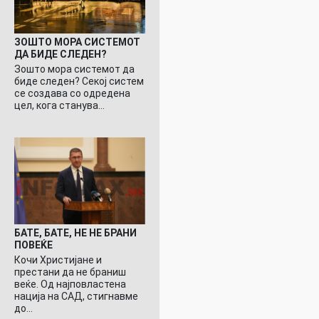
ЗОШТО МОРА СИСТЕМОТ
ДА БИДЕ СЛЕДЕН?
Зошто мора системот да
биде следен? Секој систем
се создава со одредена
цел, кога станува…
БАТЕ, БАТЕ, НЕ НЕ БРАНИ
ПОВЕЌЕ
Кочи Христијане и
престани да не браниш
веќе. Од најповластена
нација на САД, стигнавме
до…