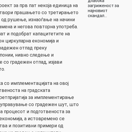
длабока
роект за прв пат некоја единица на
загриженост за
најновиот
 отвори прашањето со третирањето
скандал…
 од рушење, изнаоѓање на начини
амена и негова повторна употреба.
мат и подобрат капацитетите на
кон циркуларна економија и
радежен отпад преку
понии, нивно следење и
 со градежен отпад, изјави
о.
 со имплементацијата на овој
твеноста на градската
претпријатија за имплементирање
 управување со градежен шут, што
а процесот и подготвеноста за
 економија, а истовремено се
тва и позитивни примери од