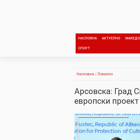
Skip
to
content
НАСЛОВНА
АКТУЕЛНО
МАКЕДО
СПОРТ
Насловна
/
Локално
Арсовска: Град С
европски проект