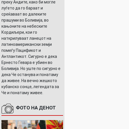
преку Андите, како би могле
луѓето да го бараат и
среќаваат во далеките
прашуми во Боливија, во
кањоните на небеските
Кордиљери, кои го
наткрилуваат ланецот на
латиноамерикански земји
помеѓу Пацификот и
Антлантикот. Сигурно е дека
Ернесто Гевара е убиен во
Боливија. Но уште по сигурно е
дека Че останува и понатаму
да живее. На вечно жешкото
кубанско сонце, легендата за
Че и понатаму живее.
ФОТО НА ДЕНОТ