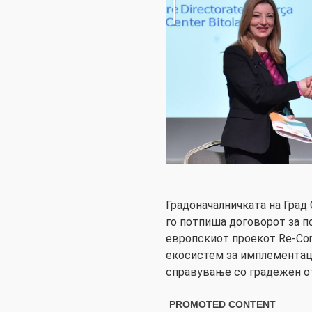
Градоначалничката на Град 
го потпиша договорот за по
европскиот проекот Re-Con
екосистем за имплементаци
справување со градежен о