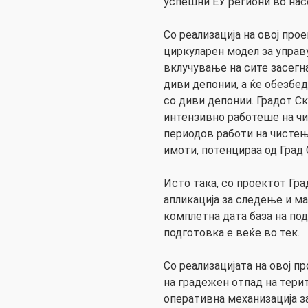
успешни ЕУ региони во нас
Со реализација на овој прое
циркуларен модел за управ
вклучување на сите засегна
диви депонии, а ќе обезбе
со диви депонии. Градот С
интензивно работеше на чи
периодов работи на чистењ
имоти, потенцираа од Град 
Исто така, со проектот Гра
апликација за следење и м
комплетна дата база на под
подготовка е веќе во тек.
Со реализацијата на овој 
на градежен отпад на терит
оперативна механизација з