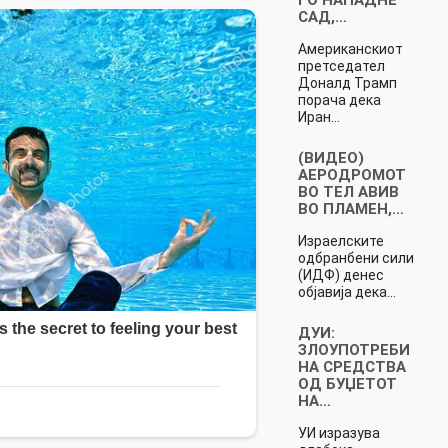
САД,…
Американскиот
претседател
Доналд Трамп
порача дека
Иран…
(ВИДЕО)
АЕРОДРОМОТ
ВО ТЕЛ АВИВ
ВО ПЛАМЕН,…
Израелските
одбранбени сили
(ИДФ) денес
објавија дека…
ДУИ:
ЗЛОУПОТРЕБИ
НА СРЕДСТВА
ОД БУЏЕТОТ
НА…
УИ изразува