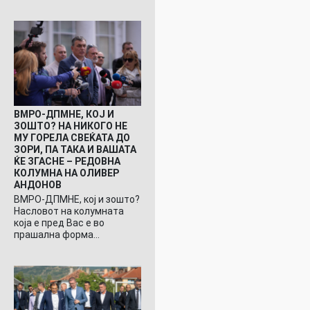
ВМРО-ДПМНЕ, КОЈ И
ЗОШТО? НА НИКОГО НЕ
МУ ГОРЕЛА СВЕЌАТА ДО
ЗОРИ, ПА ТАКА И ВАШАТА
ЌЕ ЗГАСНЕ – РЕДОВНА
КОЛУМНА НА ОЛИВЕР
АНДОНОВ
ВМРО-ДПМНЕ, кој и зошто?
Насловот на колумната
која е пред Вас е во
прашална форма…