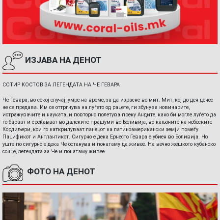
ИЗЈАВА НА ДЕНОТ
СОТИР КОСТОВ ЗА ЛЕГЕНДАТА НА ЧЕ ГЕВАРА
Че Гевара, во секој случај, умре на време, за да израсне во мит. Мит, кој до ден денес
не се предава. Им се оттргнува на луѓето од рацете, ги збунува новинарите,
истражувачите и науката, и повторно полетува преку Андите, како би могле луѓето да
го бараат и среќаваат во далеките прашуми во Боливија, во кањоните на небеските
Кордиљери, кои го наткрилуваат ланецот на латиноамерикански земји помеѓу
Пацификот и Антлантикот. Сигурно е дека Ернесто Гевара е убиен во Боливија. Но
уште по сигурно е дека Че останува и понатаму да живее. На вечно жешкото кубанско
сонце, легендата за Че и понатаму живее.
ФОТО НА ДЕНОТ