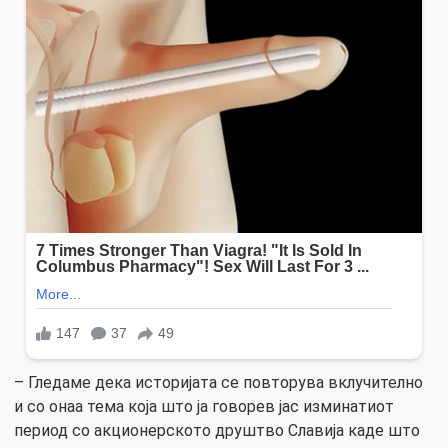
– Гледаме дека историјата се повторува вклучително
и со онаа тема која што ја говорев јас изминатиот
период со акционерското друштво Славија каде што