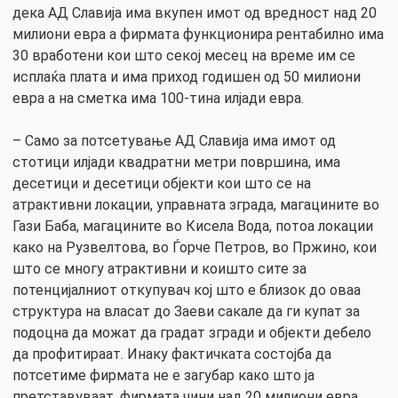
дека АД Славија има вкупен имот од вредност над 20
милиони евра а фирмата функционира рентабилно има
30 вработени кои што секој месец на време им се
исплаќа плата и има приход годишен од 50 милиони
евра а на сметка има 100-тина илјади евра.
– Само за потсетување АД Славија има имот од
стотици илјади квадратни метри површина, има
десетици и десетици објекти кои што се на
атрактивни локации, управната зграда, магацините во
Гази Баба, магацините во Кисела Вода, потоа локации
како на Рузвелтова, во Ѓорче Петров, во Пржино, кои
што се многу атрактивни и коишто сите за
потенцијалниот откупувач кој што е близок до оваа
структура на власат до Заеви сакале да ги купат за
подоцна да можат да градат згради и објекти дебело
да профитираат. Инаку фактичката состојба да
потсетиме фирмата не е загубар како што ја
претставуваат, фирмата чини над 20 милиони евра,