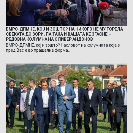
ВМРО-ДПМНЕ, КОЈ И ЗОШТО? НА НИКОГО НЕ МУ ГОРЕЛА
СВЕЌАТА ДО ЗОРИ, ПА ТАКА И ВАШАТА ЌЕ ЗГАСНЕ –
РЕДОВНА КОЛУМНА НА ОЛИВЕР АНДОНОВ
ВМРО-ДПМНЕ, кој и зошто? Насловот на колумната која е
пред Вас е во прашална форма…