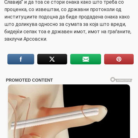
Славија“ и да тоа се стори онака како што треба со
проценка, со извештаи, со државни протоколи од
институциите подоцна да биде продадена онака како
што доликува односно за сумата за која што вреди,
бидејќи сепак тоа е државен имот, имот на граѓаните,
заклучи Арсовски.