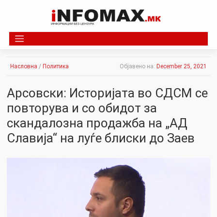
Skip
to
content
Насловна
/
Политика
Објавено на:
December 25, 2021
Арсовски: Историјата во СДСМ се
повторува и со обидот за
скандалозна продажба на „АД
Славија“ на луѓе блиски до Заев