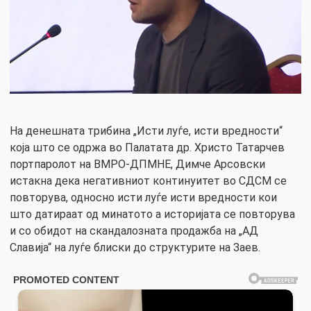
На денешната трибина „Исти луѓе, исти вредности“
која што се одржа во Палатата др. Христо Татарчев
портпаролот на ВМРО-ДПМНЕ, Димче Арсовски
истакна дека негативниот континуитет во СДСМ се
повторува, односно исти луѓе исти вредности кои
што датираат од минатото а историјата се повторува
и со обидот на скандалозната продажба на „АД
Славија“ на луѓе блиски до структурите на Заев.