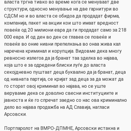
власта тргна тивко во време кога се менуваат две
структури, односно менување на две гарнитури во
СДСМ но и во власта се обидоа да продадат фирма,
компанија, пакет на акции кои што имаат вредност
повеќе од 20 милиони евра да ги продадат само за 218
000 евра. И од ден во ден се главеа се повеќе и
повеќе во оние нивни препелкања во онаа жива кал
наречена криминал и корупција. Видовме дека многу
ревносно излегоа да ја бранат таа зделка во најава,
која што е за одредени блиски луѓе до власта
секојдневно пуштаат деца буквално да ја бранат, деца
од нивната партија, се кријат зад деца за да можат да
го сторат овој криминал во најава, но се уште
веруваме дека се доволно свесни институциите и
јавноста и ќе го спречат заедно со нас ова криминално
дело во најава продажба на АД Славија, нагласи
Арсовски.
Портпаролот на ВМРО-ДПМНЕ, Арсовски истакна и