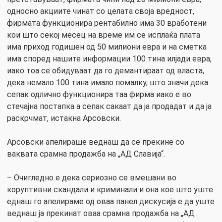
односно акциите чинат со целата своја вредност,
фирмата функционира рентабилно има 30 вработени
кои што секој месец на време им се исплаќа плата
има приход годишен од 50 милиони евра и на сметка
има според нашите информации 100 тина илјади евра,
иако тоа се обидуваат да го демантираат од власта,
дека немало 100 тина имало помалку, што значи дека
сепак одлично функционира таа фирма иако е во
стечајна постапка а сепак сакаат да ја продадат и да ја
раскрчмат, истакна Арсовски.
Арсовски апелираше веднаш да се прекине со
ваквата срамна продажба на „АД Славија“.
– Очигледно е дека сериозно се вмешани во
коруптивни скандали и криминали и она кое што уште
еднаш го апелираме од оваа панел дискусија е да уште
веднаш ја прекинат оваа срамна продажба на „АД