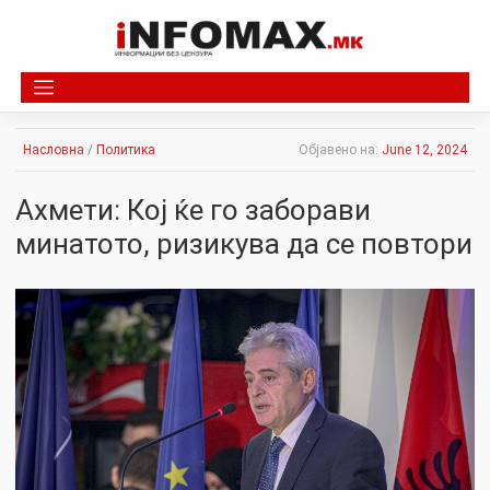
Skip
to
content
Насловна
/
Политика
Објавено на:
June 12, 2024
Ахмети: Кој ќе го заборави
минатото, ризикува да се повтори