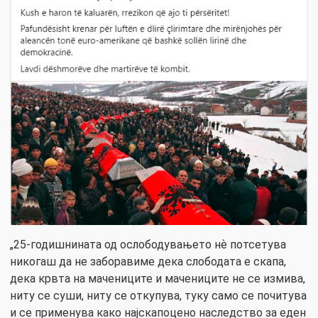
„25-годишнината од ослободувањето нѐ потсетува
никогаш да не заборавиме дека слободата е скапа,
дека крвта на мачениците и мачениците не се измива,
ниту се суши, ниту се откупува, туку само се почитува
и се применува како најскапоцено наследство за еден