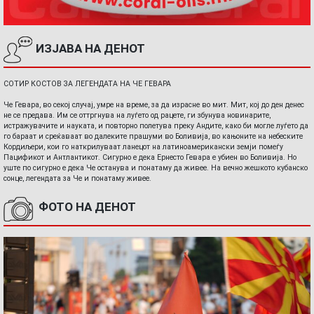
ИЗЈАВА НА ДЕНОТ
СОТИР КОСТОВ ЗА ЛЕГЕНДАТА НА ЧЕ ГЕВАРА
Че Гевара, во секој случај, умре на време, за да израсне во мит. Мит, кој до ден денес
не се предава. Им се оттргнува на луѓето од рацете, ги збунува новинарите,
истражувачите и науката, и повторно полетува преку Андите, како би могле луѓето да
го бараат и среќаваат во далеките прашуми во Боливија, во кањоните на небеските
Кордиљери, кои го наткрилуваат ланецот на латиноамерикански земји помеѓу
Пацификот и Антлантикот. Сигурно е дека Ернесто Гевара е убиен во Боливија. Но
уште по сигурно е дека Че останува и понатаму да живее. На вечно жешкото кубанско
сонце, легендата за Че и понатаму живее.
ФОТО НА ДЕНОТ