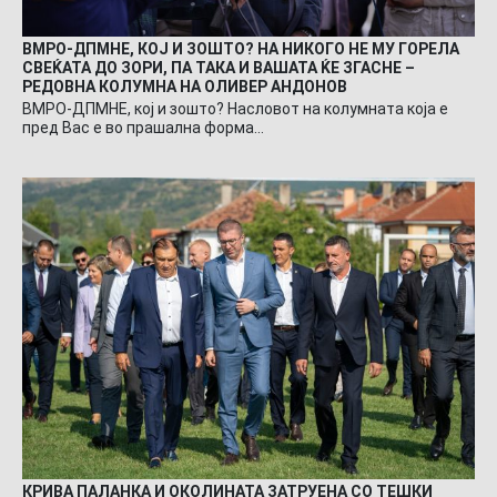
ВМРО-ДПМНЕ, КОЈ И ЗОШТО? НА НИКОГО НЕ МУ ГОРЕЛА
СВЕЌАТА ДО ЗОРИ, ПА ТАКА И ВАШАТА ЌЕ ЗГАСНЕ –
РЕДОВНА КОЛУМНА НА ОЛИВЕР АНДОНОВ
ВМРО-ДПМНЕ, кој и зошто? Насловот на колумната која е
пред Вас е во прашална форма…
КРИВА ПАЛАНКА И ОКОЛИНАТА ЗАТРУЕНА СО ТЕШКИ