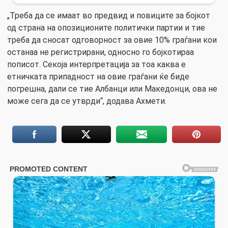
„Треба да се имаат во предвид и повиците за бојкот
од страна на опозиционите политички партии и тие
треба да сносат одговорност за овие 10% граѓани кои
останаа не регистрирани, односно го бојкотираа
пописот. Секоја интерпретација за тоа каква е
етничката припадност на овие граѓани ќе биде
погрешна, дали се тие Албанци или Македонци, ова не
може сега да се утврди“, додава Ахмети.