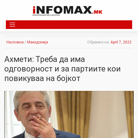
Skip
to
content
Насловна
/
Македонија
Објавено на:
April 7, 2022
Ахмети: Треба да има
одговорност и за партиите кои
повикуваа на бојкот