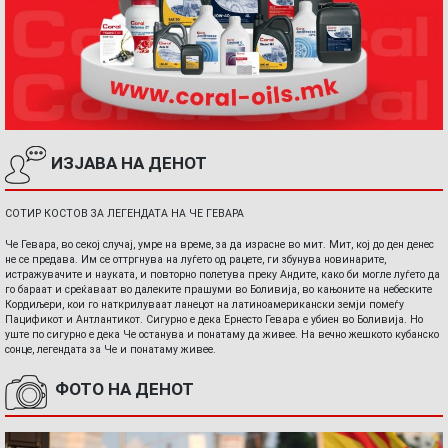
ИЗЈАВА НА ДЕНОТ
СОТИР КОСТОВ ЗА ЛЕГЕНДАТА НА ЧЕ ГЕВАРА
Че Гевара, во секој случај, умре на време, за да израсне во мит. Мит, кој до ден денес
не се предава. Им се оттргнува на луѓето од рацете, ги збунува новинарите,
истражувачите и науката, и повторно полетува преку Андите, како би могле луѓето да
го бараат и среќаваат во далеките прашуми во Боливија, во кањоните на небеските
Кордиљери, кои го наткрилуваат ланецот на латиноамерикански земји помеѓу
Пацификот и Антлантикот. Сигурно е дека Ернесто Гевара е убиен во Боливија. Но
уште по сигурно е дека Че останува и понатаму да живее. На вечно жешкото кубанско
сонце, легендата за Че и понатаму живее.
ФОТО НА ДЕНОТ