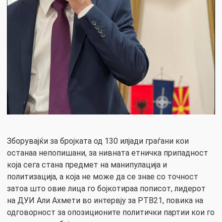
Зборувајќи за бројката од 130 илјади граѓани кои
останаа непопишани, за нивната етничка припадност
која сега стана предмет на манипулација и
политизација, а која не може да се знае со точност
затоа што овие лица го бојкотираа пописот, лидерот
на ДУИ Али Ахмети во интервју за РТВ21, повика на
одговорност за опозиционите политички партии кои го