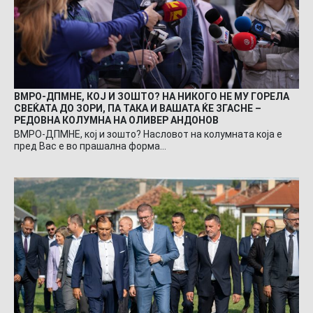
ВМРО-ДПМНЕ, КОЈ И ЗОШТО? НА НИКОГО НЕ МУ ГОРЕЛА
СВЕЌАТА ДО ЗОРИ, ПА ТАКА И ВАШАТА ЌЕ ЗГАСНЕ –
РЕДОВНА КОЛУМНА НА ОЛИВЕР АНДОНОВ
ВМРО-ДПМНЕ, кој и зошто? Насловот на колумната која е
пред Вас е во прашална форма…