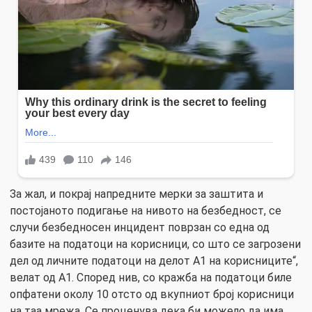
За жал, и покрај напредните мерки за заштита и
постојаното подигање на нивото на безбедност, се
случи безбедносен инцидент поврзан со една од
базите на податоци на корисници, со што се загрозени
дел од личните податоци на делот А1 на корисниците“,
велат од А1. Според нив, со кражба на податоци биле
опфатени околу 10 отсто од вкупниот број корисници
на таа мрежа. Се проценува дека би можело да има