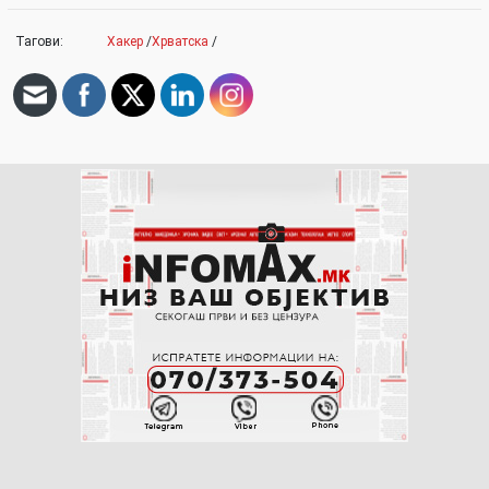
Тагови:
Хакер
/
Хрватска
/