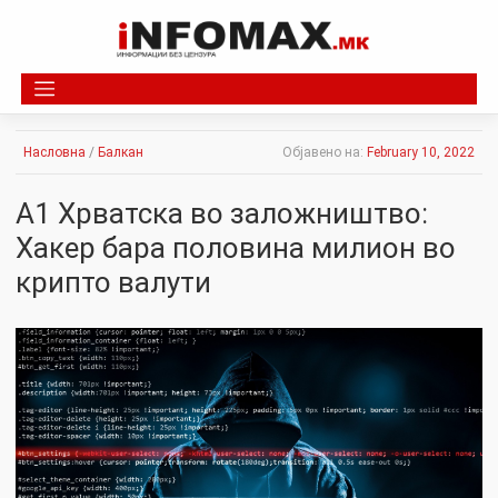
Skip
to
content
Насловна
/
Балкан
Објавено на:
February 10, 2022
А1 Хрватска во заложништво:
Хакер бара половина милион во
крипто валути