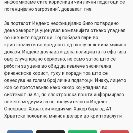
информираме сите корисници чии лични податоци се
потенцијално загрозени“, додаваат тие.
За порталот Индекс неофицијално било потврдено
дека хакерот ја уценувал компанијата откако упаднал
во нивните податоци. Тој побарал пари во
криптовалути во вредност од околу половина милион
долари. Индекс дознава и дека полицијата го сфатила
овој случај крајно сериозно, не само затоа што се
работи за уцена во обид да извлече значителна
финансиска корист, туку и поради тоа што се
однесува на голем број лични податоци. Инаку, лицето
кое се претставило како хакер кој упаднал во
системот на А1, по електронска пошта информирало
повеќе медиуми за се, вклучително и Индекс.
Опсервер: Хрватски медиуми: Хакер бара од А1
Хрватска половина милион долари во криптовалути.