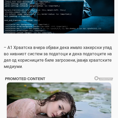
– А1 Хрватска вчера објави дека имало хакерски упад
во нивниот систем за податоци и дека податоците на
дел од корисниците биле загрозени, јавија хрватските
медиуми.