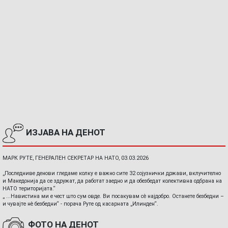
ИЗЈАВА НА ДЕНОТ
МАРК РУТЕ, ГЕНЕРАЛЕН СЕКРЕТАР НА НАТО, 03.03.2026
„Последниве денови гледаме колку е важно сите 32 сојузнички држави, вклучително
и Македонија да се здружат, да работат заедно и да обезбедат колективна одбрана на
НАТО територијата.“
„ ...Навистина ми е чест што сум овде. Ви посакувам сè најдобро. Останете безбедни –
и чувајте нè безбедни“ - порача Руте од касарната „Илинден“.
ФОТО НА ДЕНОТ