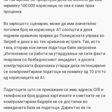
најмалку 100.000 корисници, но ова е само прва
проценка.
Во најлошото сценарио, може да има значително
поголем број на корисници. А1 соопшти и дека
поднеле кривична пријава до Полициската управа во
Загреб и дека е во тек кривична истрага. Тие, исто
така, открија кои лични податоци биле загрозени.
„Интензивно се работи на утврдување на сите факти
поврзани со безбедносниот инцидент, а досега
компјутерската форензика утврди дека потенцијално
се компромитирани податоци на помалку од 10 отсто
од корисниците на А1.
Податоците што се прикажани се име, адреса, OIB и
телефонски број додека картичките и сметките не се
компромитирани бидејќи не се достапни во
наведената база на податоци. Директно ќе ги