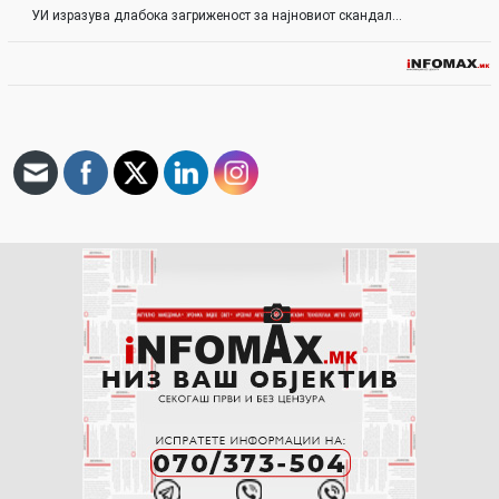
УИ изразува длабока загриженост за најновиот скандал…