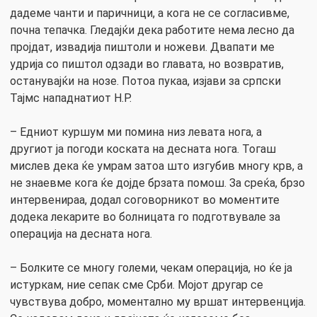
дадеме чанти и паричници, а кога не се согласивме,
почна тепачка. Гледајќи дека работите нема лесно да
пројдат, извадија пиштоли и ножеви. Двапати ме
удрија со пиштол одзади во главата, но возвратив,
останувајќи на нозе. Потоа пукаа, изјави за српски
Тајмс нападнатиот Н.Р.
– Едниот куршум ми помина низ левата нога, а
другиот ја погоди коската на десната нога. Тогаш
мислев дека ќе умрам затоа што изгубив многу крв, а
не знаевме кога ќе дојде брзата помош. За среќа, брзо
интервенираа, додал соговорникот во моментите
додека лекарите во болницата го подготвувале за
операција на десната нога.
– Болките се многу големи, чекам операција, но ќе ја
истуркам, ние сепак сме Срби. Мојот другар се
чувствува добро, моментално му вршат интервенција.