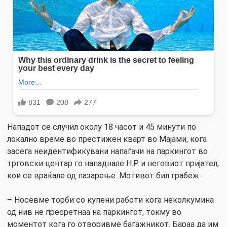
Нападот се случил околу 18 часот и 45 минути по
локално време во престижен кварт во Мајами, кога
засега неидентификувани напаѓачи на паркингот во
трговски центар го нападнале Н.Р. и неговиот пријател,
кои се враќале од пазарење. Мотивот бил грабеж.
– Носевме торби со купени работи кога неколкумина
од нив не пресретнаа на паркингот, токму во
моментот кога го отворивме багажникот. Бараа да им