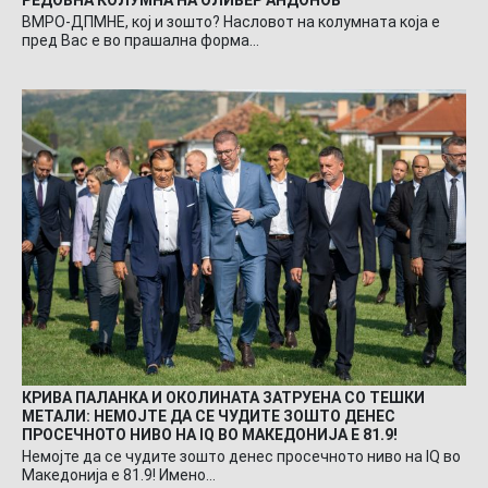
РЕДОВНА КОЛУМНА НА ОЛИВЕР АНДОНОВ
ВМРО-ДПМНЕ, кој и зошто? Насловот на колумната која е
пред Вас е во прашална форма…
КРИВА ПАЛАНКА И ОКОЛИНАТА ЗАТРУЕНА СО ТЕШКИ
МЕТАЛИ: НЕМОЈТЕ ДА СЕ ЧУДИТЕ ЗОШТО ДЕНЕС
ПРОСЕЧНОТО НИВО НА IQ ВО МАКЕДОНИЈА Е 81.9!
Немојте да се чудите зошто денес просечното ниво на IQ во
Македонија е 81.9! Имено…