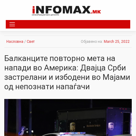
Skip
to
content
Насловна
/
Свет
Објавено на:
March 25, 2022
Балканците повторно мета на
напади во Америка: Двајца Срби
застрелани и избодени во Мајами
од непознати напаѓачи