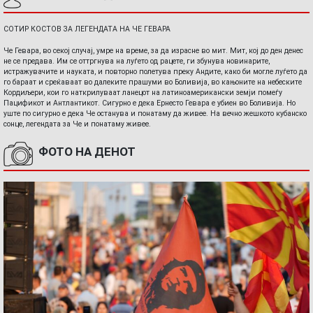
СОТИР КОСТОВ ЗА ЛЕГЕНДАТА НА ЧЕ ГЕВАРА
Че Гевара, во секој случај, умре на време, за да израсне во мит. Мит, кој до ден денес
не се предава. Им се оттргнува на луѓето од рацете, ги збунува новинарите,
истражувачите и науката, и повторно полетува преку Андите, како би могле луѓето да
го бараат и среќаваат во далеките прашуми во Боливија, во кањоните на небеските
Кордиљери, кои го наткрилуваат ланецот на латиноамерикански земји помеѓу
Пацификот и Антлантикот. Сигурно е дека Ернесто Гевара е убиен во Боливија. Но
уште по сигурно е дека Че останува и понатаму да живее. На вечно жешкото кубанско
сонце, легендата за Че и понатаму живее.
ФОТО НА ДЕНОТ