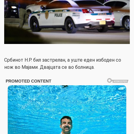
Србинот Н.Р. бил застрелан, а уште еден избоден со
нож во Мајами. Двајцата се во болница.