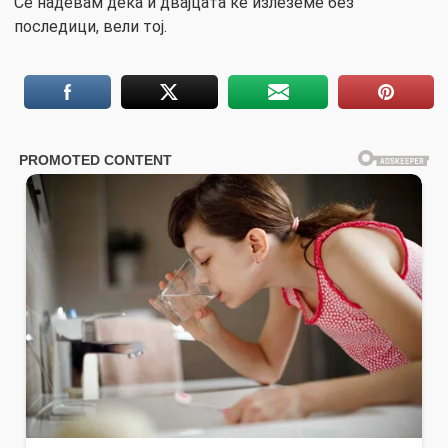
Се надевам дека и двајцата ќе излеземе без
последици, вели тој.