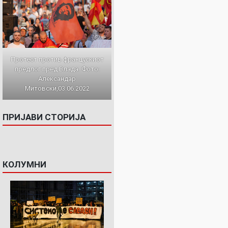
Протест против францускиот
предлог пред Влада. Фото:
Александар
Митовски,03.06.2022
ПРИЈАВИ СТОРИЈА
КОЛУМНИ