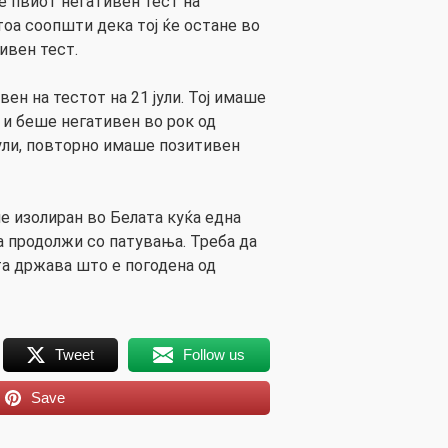
е пвиот негативен тест на
тоа соопшти дека тој ќе остане во
ивен тест.
ен на тестот на 21 јули. Тој имаше
 и беше негативен во рок од
јули, повторно имаше позитивен
 изолиран во Белата куќа една
а продолжи со патувања. Треба да
та држава што е погодена од
Tweet
Follow us
Save