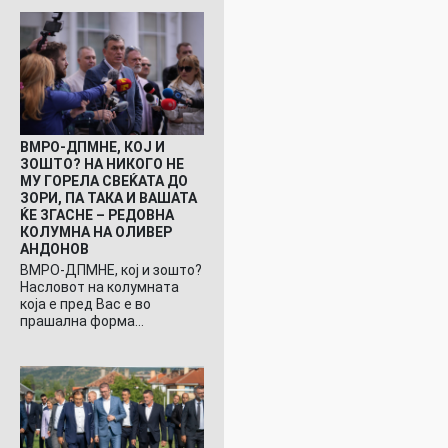
ВМРО-ДПМНЕ, КОЈ И
ЗОШТО? НА НИКОГО НЕ
МУ ГОРЕЛА СВЕЌАТА ДО
ЗОРИ, ПА ТАКА И ВАШАТА
ЌЕ ЗГАСНЕ – РЕДОВНА
КОЛУМНА НА ОЛИВЕР
АНДОНОВ
ВМРО-ДПМНЕ, кој и зошто?
Насловот на колумната
која е пред Вас е во
прашална форма…