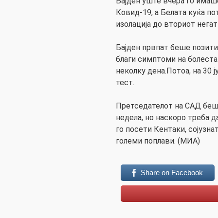
Бајден уште вчера го имаш
Ковид-19, а Белата куќа по
изолација до вториот негат
Бајден првпат беше позитив
благи симптоми на болеста
неколку дена.Потоа, на 30 
тест.
Претседателот на САД беше
недела, но наскоро треба д
го посети Кентаки, сојузна
големи поплави. (МИА)
Share on Facebook