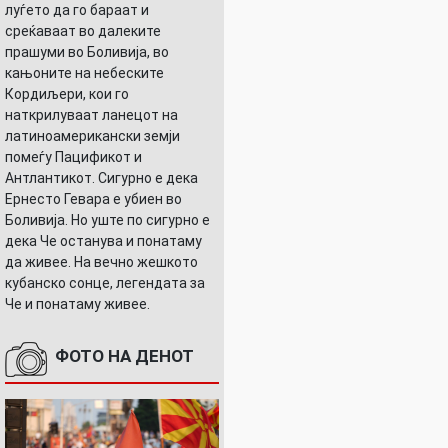
луѓето да го бараат и
среќаваат во далеките
прашуми во Боливија, во
кањоните на небеските
Кордиљери, кои го
Е
наткрилуваат ланецот на
латиноамерикански земји
помеѓу Пацификот и
Антлантикот. Сигурно е дека
Ернесто Гевара е убиен во
Боливија. Но уште по сигурно е
дека Че останува и понатаму
да живее. На вечно жешкото
кубанско сонце, легендата за
Че и понатаму живее.
ФОТО НА ДЕНОТ