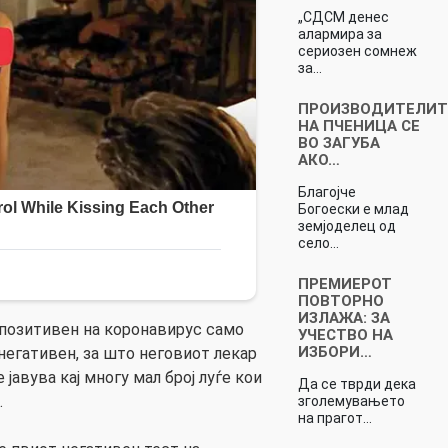
„СДСМ денес
алармира за
сериозен сомнеж
за…
ПРОИЗВОДИТЕЛИТ
НА ПЧЕНИЦА СЕ
ВО ЗАГУБА
АКО…
Благојче
Богоески е млад
земјоделец од
село…
ПРЕМИЕРОТ
ПОВТОРНО
ИЗЛАЖА: ЗА
 позитивен на коронавирус само
УЧЕСТВО НА
ИЗБОРИ…
негативен, за што неговиот лекар
јавува кај многу мал број луѓе кои
Да се тврди дека
.
зголемувањето
на прагот…