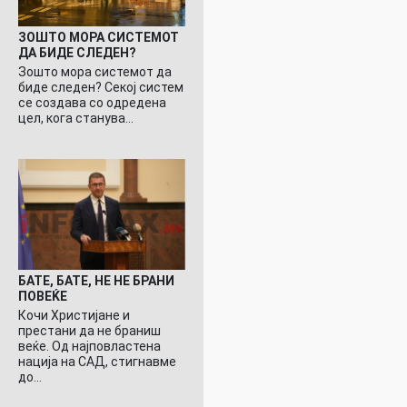
ЗОШТО МОРА СИСТЕМОТ
ДА БИДЕ СЛЕДЕН?
Зошто мора системот да
биде следен? Секој систем
се создава со одредена
цел, кога станува…
БАТЕ, БАТЕ, НЕ НЕ БРАНИ
ПОВЕЌЕ
Кочи Христијане и
престани да не браниш
веќе. Од најповластена
нација на САД, стигнавме
до…