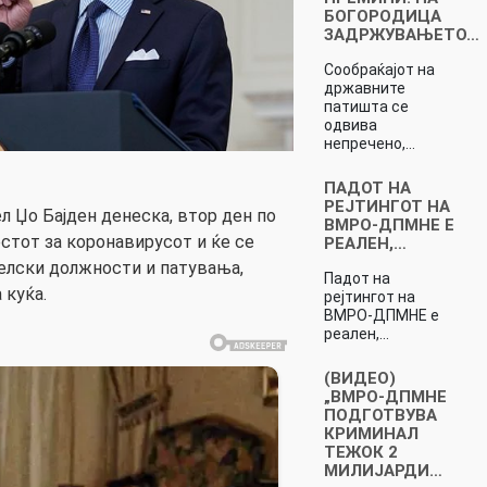
БОГОРОДИЦА
ЗАДРЖУВАЊЕТО…
Сообраќајот на
државните
патишта се
одвива
непречено,…
ПАДОТ НА
РЕЈТИНГОТ НА
 Џо Бајден денеска, втор ден по
ВМРО-ДПМНЕ Е
естот за коронавирусот и ќе се
РЕАЛЕН,…
елски должности и патувања,
Падот на
 куќа.
рејтингот на
ВМРО-ДПМНЕ е
реален,…
(ВИДЕО)
„ВМРО-ДПМНЕ
ПОДГОТВУВА
КРИМИНАЛ
ТЕЖОК 2
МИЛИЈАРДИ…