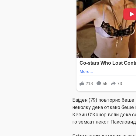
Бајден (79) повторно беше
неколку дена откако беше 
Кевин О’Конор вели дека се 
го земаат лекот Паксловид