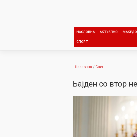
Skip
to
content
НАСЛОВНА
АКТУЕЛНО
МАКЕДО
СПОРТ
Насловна
/
Свет
Бајден со втор н