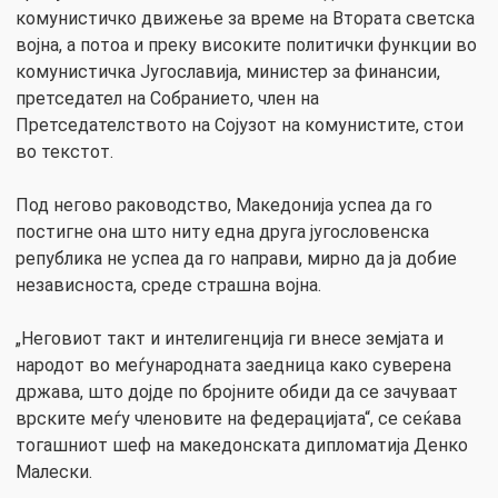
комунистичко движење за време на Втората светска
војна, а потоа и преку високите политички функции во
комунистичка Југославија, министер за финансии,
претседател на Собранието, член на
Претседателството на Сојузот на комунистите, стои
во текстот.
Под негово раководство, Македонија успеа да го
постигне она што ниту една друга југословенска
република не успеа да го направи, мирно да ја добие
независноста, среде страшна војна.
„Неговиот такт и интелигенција ги внесе земјата и
народот во меѓународната заедница како суверена
држава, што дојде по бројните обиди да се зачуваат
врските меѓу членовите на федерацијата“, се сеќава
тогашниот шеф на македонската дипломатија Денко
Малески.