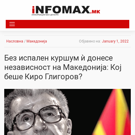
Skip
to
content
Насловна
/
Македонија
Објавено на:
January 1, 2022
Без испален куршум ѝ донесе
независност на Македонија: Кој
беше Киро Глигоров?