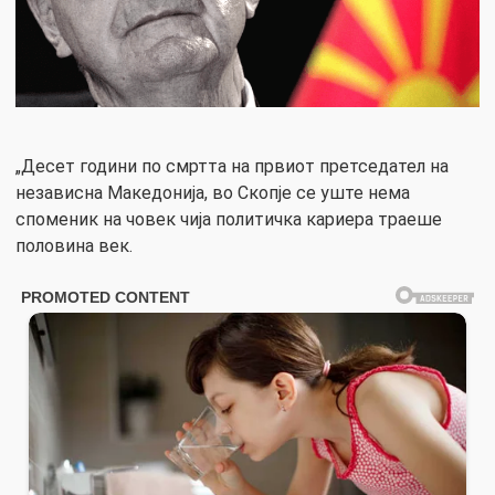
„Десет години по смртта на првиот претседател на
независна Македонија, во Скопје се уште нема
споменик на човек чија политичка кариера траеше
половина век.