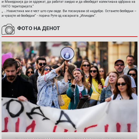
и Македонија да се здружат, да работат заедно и да обезбедат колективна одбрана на
НАТО територијата.“
„ ...Навистина ми е чест што сум овде. Ви посакувам сè најдобро. Останете безбедни –
и чувајте нè безбедни“ - порача Руте од касарната „Илинден“.
ФОТО НА ДЕНОТ