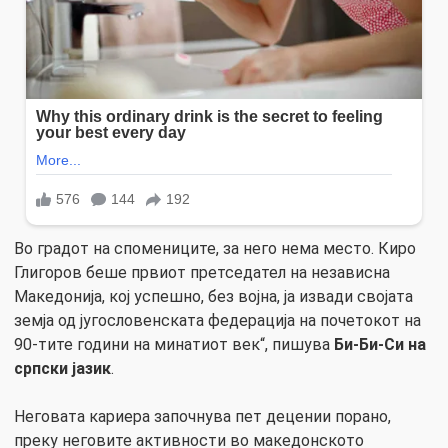
Во градот на спомениците, за него нема место. Киро
Глигоров беше првиот претседател на независна
Македонија, кој успешно, без војна, ја извади својата
земја од југословенската федерација на почетокот на
90-тите години на минатиот век“, пишува
Би-Би-Си на
српски јазик
.
Неговата кариера започнува пет децении порано,
преку неговите активности во македонското