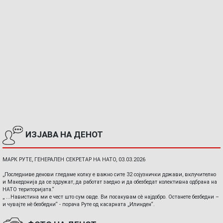
ИЗЈАВА НА ДЕНОТ
МАРК РУТЕ, ГЕНЕРАЛЕН СЕКРЕТАР НА НАТО, 03.03.2026
„Последниве денови гледаме колку е важно сите 32 сојузнички држави, вклучително
и Македонија да се здружат, да работат заедно и да обезбедат колективна одбрана на
НАТО територијата.“
„ ...Навистина ми е чест што сум овде. Ви посакувам сè најдобро. Останете безбедни –
и чувајте нè безбедни“ - порача Руте од касарната „Илинден“.