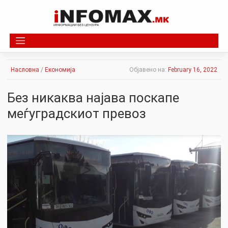
Skip
to
content
Насловна
/
Економија
Објавено на:
February 16, 2022
Без никаква најава поскапе
меѓуградскиот превоз