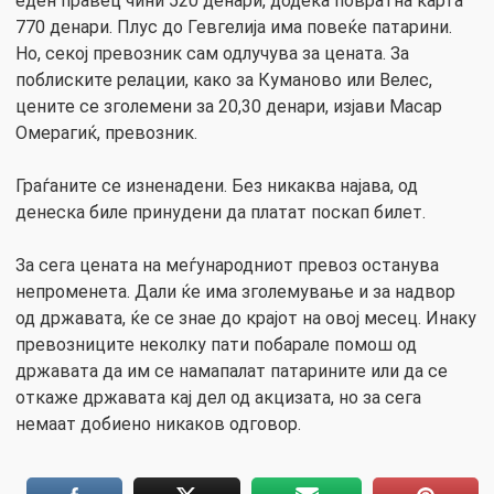
еден правец чини 520 денари, додека повратна карта
770 денари. Плус до Гевгелија има повеќе патарини.
Но, секој превозник сам одлучува за цената. За
поблиските релации, како за Куманово или Велес,
цените се зголемени за 20,30 денари, изјави Масар
Омерагиќ, превозник.
Граѓаните се изненадени. Без никаква најава, од
денеска биле принудени да платат поскап билет.
За сега цената на меѓународниот превоз останува
непроменета. Дали ќе има зголемување и за надвор
од државата, ќе се знае до крајот на овој месец. Инаку
превозниците неколку пати побарале помош од
државата да им се намапалат патарините или да се
откаже државата кај дел од акцизата, но за сега
немаат добиено никаков одговор.