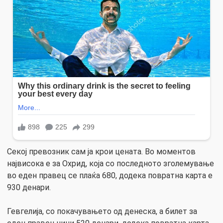
Секој превозник сам ја крои цената. Во моментов
највисока е за Охрид, која со последното зголемување
во еден правец се плаќа 680, додека повратна карта е
930 денари.
Гевгелија, со покачувањето од денеска, а билет за