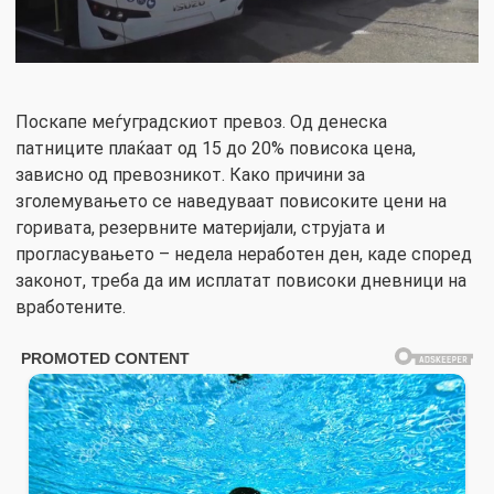
Поскапе меѓуградскиот превоз. Од денеска
патниците плаќаат од 15 до 20% повисока цена,
зависно од превозникот. Како причини за
зголемувањето се наведуваат повисоките цени на
горивата, резервните материјали, струјата и
прогласувањето – недела неработен ден, каде според
законот, треба да им исплатат повисоки дневници на
вработените.