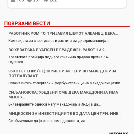
ПОВРЗАНИ ВЕСТИ
РАБОТНИК РОМ ГО ПРИЈАВИЛ ШЕФОТ АЛБАНЕЦ ДЕКА…
Комисијата за спречување и заштита од дискриминација…
ВО ХРВАТСКА Е УАПСЕН Е ГРАДЕЖЕН РАБОТНИК…
Хрватската полиција поднесе кривична пријава против 54-
годишен…
360 СТЕПЕНИ: (НЕ)СКРИЕНИ АКТЕРИ ВО МАКЕДОНИЈА
ПОТПАЛУВААТ…
Повеќе интернет-портали и фејсбук-страници на македонски јазик…
СИЉАНОВСКА: УБЕДЕНИ СМЕ ДЕКА МАКЕДОНИЈА ИМА
МНОГУ…
Билатералните односи меѓу Македонија и Индија да…
МИЦКОСКИ ЗА ИНВЕСТИЦИИТЕ ВО ДАТА ЦЕНТРИ: НИЕ…
Се обидуваме да ја развиваме државата, да…