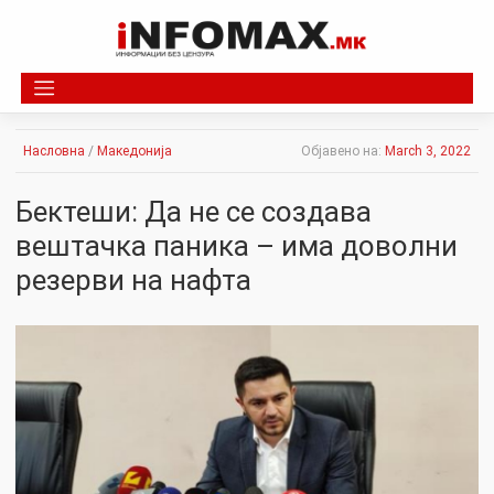
Skip
to
content
Насловна
/
Македонија
Објавено на:
March 3, 2022
Бектеши: Да не се создава
вештачка паника – има доволни
резерви на нафта