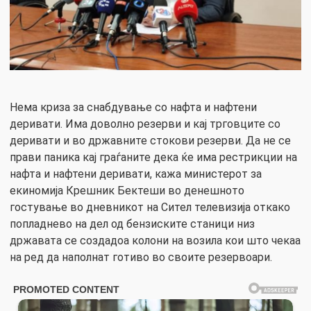
Нема криза за снабдување со нафта и нафтени
деривати. Има доволно резерви и кај трговците со
деривати и во државните стокови резерви. Да не се
прави паника кај граѓаните дека ќе има рестрикции на
нафта и нафтени деривати, кажа министерот за
екиномија Крешник Бектеши во денешното
гостување во дневникот на Сител телевизија откако
попладнево на дел од бензиските станици низ
државата се создадоа колони на возила кои што чекаа
на ред да наполнат готиво во своите резервоари.