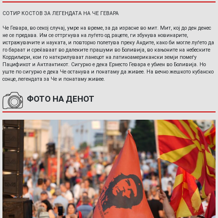
СОТИР КОСТОВ ЗА ЛЕГЕНДАТА НА ЧЕ ГЕВАРА
Че Гевара, во секој случај, умре на време, за да израсне во мит. Мит, кој до ден денес
не се предава. Им се оттргнува на луѓето од рацете, ги збунува новинарите,
истражувачите и науката, и повторно полетува преку Андите, како би могле луѓето да
го бараат и среќаваат во далеките прашуми во Боливија, во кањоните на небеските
Кордиљери, кои го наткрилуваат ланецот на латиноамерикански земји помеѓу
Пацификот и Антлантикот. Сигурно е дека Ернесто Гевара е убиен во Боливија. Но
уште по сигурно е дека Че останува и понатаму да живее. На вечно жешкото кубанско
сонце, легендата за Че и понатаму живее.
ФОТО НА ДЕНОТ