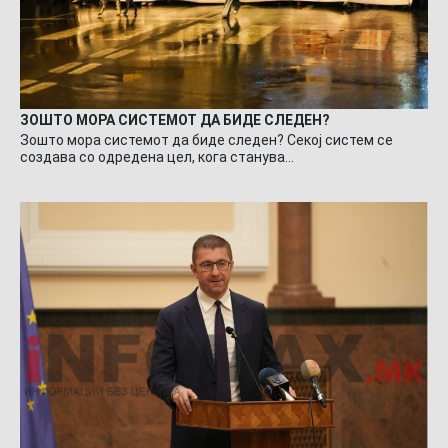
ЗОШТО МОРА СИСТЕМОТ ДА БИДЕ СЛЕДЕН?
Зошто мора системот да биде следен? Секој систем се
создава со одредена цел, кога станува…