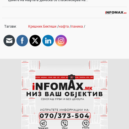
Цените на нафтата денеска се стабилизираа на…
Тагови:
Крешник Бектеши
/
нафта
/
паника
/