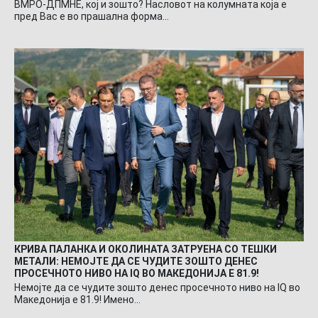
ВМРО-ДПМНЕ, кој и зошто? Насловот на колумната која е
пред Вас е во прашална форма…
КРИВА ПАЛАНКА И ОКОЛИНАТА ЗАТРУЕНА СО ТЕШКИ
МЕТАЛИ: НЕМОЈТЕ ДА СЕ ЧУДИТЕ ЗОШТО ДЕНЕС
ПРОСЕЧНОТО НИВО НА IQ ВО МАКЕДОНИЈА Е 81.9!
Немојте да се чудите зошто денес просечното ниво на IQ во
Македонија е 81.9! Имено…