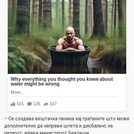
– Се создава вештачка паника кај граѓаните што може
дополнително да направи штета и дисбаланс на
пазарот, изјави министерот Бектеши.