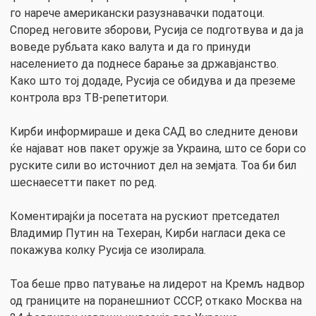
го нарече американски разузнавачки податоци.
Според неговите зборови, Русија се подготвува и да ја
воведе рубљата како валута и да го принуди
населението да поднесе барање за државјанство.
Како што тој додаде, Русија се обидува и да преземе
контрола врз ТВ-репетитори.
Кирби информираше и дека САД во следните денови
ќе најават нов пакет оружје за Украина, што се бори со
руските сили во источниот дел на земјата. Тоа би бил
шеснаесетти пакет по ред.
Коментирајќи ја посетата на рускиот претседател
Владимир Путин на Техеран, Кирби нагласи дека се
покажува колку Русија се изолирала.
Тоа беше прво патување на лидерот на Кремљ надвор
од границите на поранешниот СССР, откако Москва на