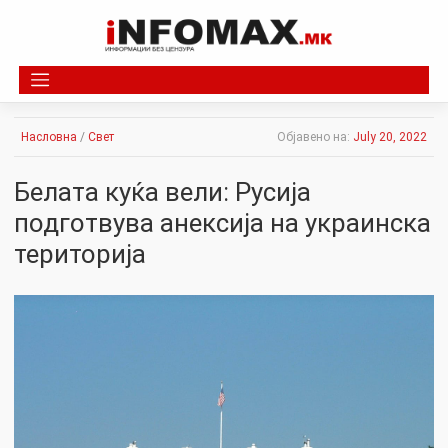
Skip
to
content
Насловна
/
Свет
Објавено на:
July 20, 2022
Белата куќа вели: Русија
подготвува анексија на украинска
територија