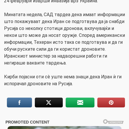
24 февруари изврши инвазија врз Украина.
Минатата недела, САД тврдеа дека имаат информации
што покажуваат дека Иран се подготвува да ја снабди
Русија со неколку стотици дронови, вклучувајќи и
некои што може да носат оружје. Според американски
информации, Техеран исто така се подготвува и да ги
обучи руските сили да ги користат дроновите.
Иранскиот министер за надворешни работи ги
негираше ваквите тврдења.
Кирби појасни оти сè уште нема знаци дека Иран ѝ ги
испорачал дроновите на Русија.