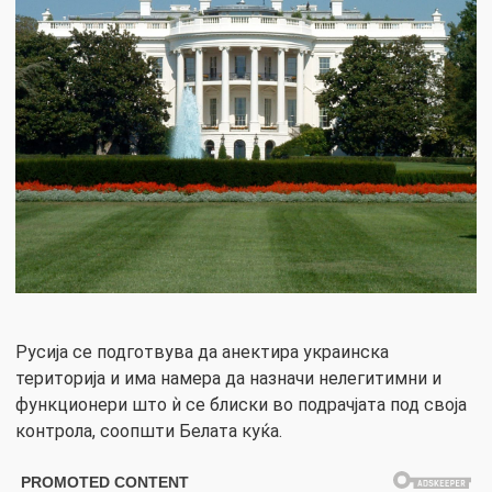
Русија се подготвува да анектира украинска
територија и има намера да назначи нелегитимни и
функционери што ѝ се блиски во подрачјата под своја
контрола, соопшти Белата куќа.