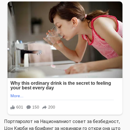
Портпаролот на Националниот совет за безбедност,
Џон Кирби на брифинг за новинари го откри она што