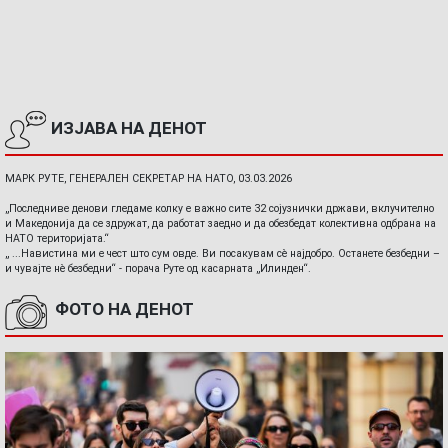
ИЗЈАВА НА ДЕНОТ
МАРК РУТЕ, ГЕНЕРАЛЕН СЕКРЕТАР НА НАТО, 03.03.2026
„Последниве денови гледаме колку е важно сите 32 сојузнички држави, вклучително
и Македонија да се здружат, да работат заедно и да обезбедат колективна одбрана на
НАТО територијата.“
„ ...Навистина ми е чест што сум овде. Ви посакувам сè најдобро. Останете безбедни –
и чувајте нè безбедни“ - порача Руте од касарната „Илинден“.
ФОТО НА ДЕНОТ