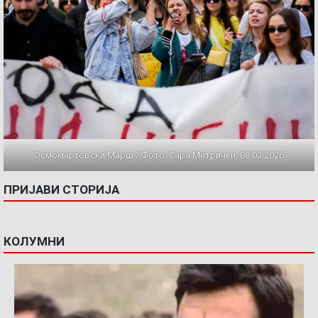
Осмомартовски Марш / Фото: Сара Митрички, 08.03.2026
ПРИЈАВИ СТОРИЈА
КОЛУМНИ