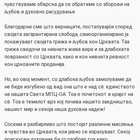
чувствуваме обврска да се обратиме со зборови на
љубов и духовно расудување.
Благодарни сме што верниците, постапувајќи според
својата загарантирана слобода, самоорганизирано ја
покажуваат својата грижа и љубов кон Црквата. Таа
грижа сведочи за нивната жива вера и за длабоката
поврзаност со Црквата, како и кон нивната ревност
кон црковните преданија.
Но, во овој момент, со длабока љубов замолуваме да
не биде изгубено од вид она што е над сè: единството
на нашата Света МПЦ-ОА. Тоа е почетокот и крајот на
сè. Тоа е темелот врз кој почива нашето заедништво,
нашиот мир и секоја наша духовна надеж!
Сосема е разбирливо што постојат различни мислења
и чувства во Црквата, кои јавно се изразуваат. Секој
поискусен духовник би го разбрал тоа како