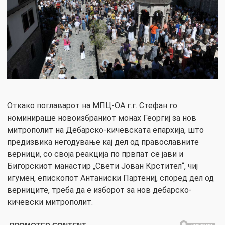
Откако поглаварот на МПЦ-ОА г.г. Стефан го
номинираше новоизбраниот монах Георгиј за нов
митрополит на Дебарско-кичевската епархија, што
предизвика негодување кај дел од православните
верници, со своја реакција по првпат се јави и
Бигорскиот манастир „Свети Јован Крстител“, чиј
игумен, епископот Антаниски Партениј, според дел од
верниците, треба да е изборот за нов дебарско-
кичевски митрополит.