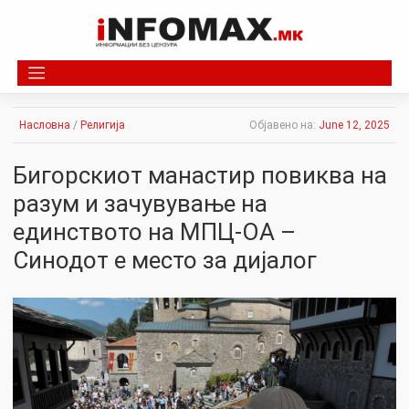
Skip
to
content
Насловна
/
Религија
Објавено на:
June 12, 2025
Бигорскиот манастир повиква на
разум и зачувување на
единството на МПЦ-ОА –
Синодот е место за дијалог