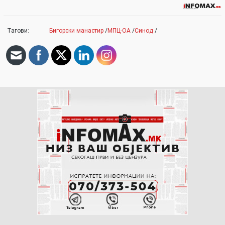
Тагови:
Бигорски манастир
/
МПЦ-ОА
/
Синод
/