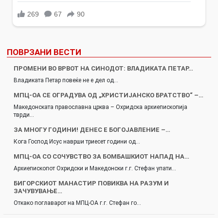
ПОВРЗАНИ ВЕСТИ
ПРОМЕНИ ВО ВРВОТ НА СИНОДОТ: ВЛАДИКАТА ПЕТАР…
Владиката Петар повеќе не е дел од…
МПЦ-ОА СЕ ОГРАДУВА ОД „ХРИСТИЈАНСКО БРАТСТВО“ –…
Македонската православна црква – Охридска архиепископија
тврди…
ЗА МНОГУ ГОДИНИ! ДЕНЕС Е БОГОЈАВЛЕНИЕ –…
Кога Господ Исус наврши триесет години од…
МПЦ-ОА СО СОЧУВСТВО ЗА БОМБАШКИОТ НАПАД НА…
Архиепископот Охридски и Македонски г.г. Стефан упати…
БИГОРСКИОТ МАНАСТИР ПОВИКВА НА РАЗУМ И
ЗАЧУВУВАЊЕ…
Откако поглаварот на МПЦ-ОА г.г. Стефан го…