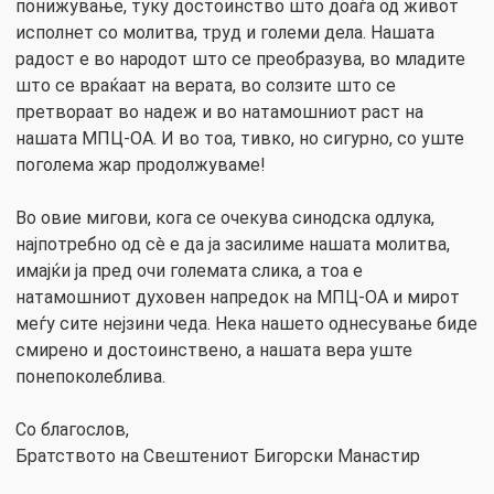
понижување, туку достоинство што доаѓа од живот
исполнет со молитва, труд и големи дела. Нашата
радост е во народот што се преобразува, во младите
што се враќаат на верата, во солзите што се
претвораат во надеж и во натамошниот раст на
нашата МПЦ-ОА. И во тоа, тивко, но сигурно, со уште
поголема жар продолжуваме!
Во овие мигови, кога се очекува синодска одлука,
најпотребно од сè е да ја засилиме нашата молитва,
имајќи ја пред очи големата слика, а тоа е
натамошниот духовен напредок на МПЦ-ОА и мирот
меѓу сите нејзини чеда. Нека нашето однесување биде
смирено и достоинствено, а нашата вера уште
понепоколеблива.
Со благослов,
Братството на Свештениот Бигорски Манастир