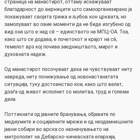
страница на манастирот, оттаму искажуваат
благодарност до верниците што самоорганизирано ја
покажуваат својата грижа и љубов кон црквата, но
замолуваат во овие моменти да не биде изгубено од
вид она што е над сè – единството на МПЦ-ОА. Тоа,
како што се додава, е почетокот и крајот на сè,
темелот врз кој почива заедништвото, мирот и
духовната надеж.
Од манастирот посочуваат дека не чувствуваат ниту
навреда, ниту понижување од новонастанатата
ситуација, туку достоинство кои, како што велат,
доаѓа од живот исполнет со молитва, труд и големи
дела.
Поттикнати од јавните бранувања, објавите по
медиумите и социјалните мрежи и од неодамнешните
јавни собири во врска со назначувањето на
митрополит на Дебарско-кичевската епархија,