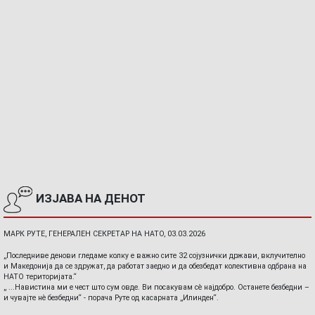
ИЗЈАВА НА ДЕНОТ
МАРК РУТЕ, ГЕНЕРАЛЕН СЕКРЕТАР НА НАТО, 03.03.2026
„Последниве денови гледаме колку е важно сите 32 сојузнички држави, вклучително
и Македонија да се здружат, да работат заедно и да обезбедат колективна одбрана на
НАТО територијата.“
„ ...Навистина ми е чест што сум овде. Ви посакувам сè најдобро. Останете безбедни –
и чувајте нè безбедни“ - порача Руте од касарната „Илинден“.