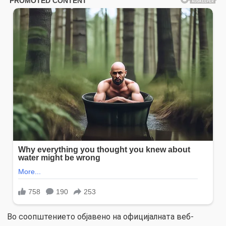
Во соопштението објавено на официјалната веб-