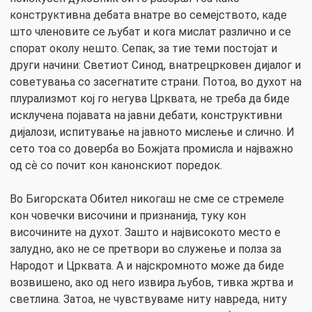
конструктивна дебата внатре во семејството, каде
што членовите се љубат и кога мислат различно и се
спорат околу нешто. Сепак, за тие теми постојат и
други начини: Светиот Синод, внатрецрковен дијалог и
советувања со засегнатите страни. Потоа, во духот на
плурализмот кој го негува Црквата, не треба да биде
исклучена појавата на јавни дебати, конструктивни
дијалози, испитување на јавното мислење и слично. И
сето тоа со доверба во Божјата промисла и најважно
од сѐ со почит кон канонскиот поредок.
Во Бигорската Обител никогаш не сме се стремеле
кон човечки височини и признанија, туку кон
височините на духот. Зашто и највисокото место е
залудно, ако не се претвори во служење и полза за
Народот и Црквата. А и најскромното може да биде
возвишено, ако од него извира љубов, тивка жртва и
светлина. Затоа, не чувствуваме ниту навреда, ниту