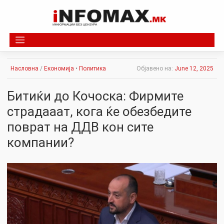
Skip
to
content
Насловна
/
Економија
•
Политика
Објавено на:
June 12, 2025
Битиќи до Кочоска: Фирмите
страдааат, кога ќе обезбедите
поврат на ДДВ кон сите
компании?