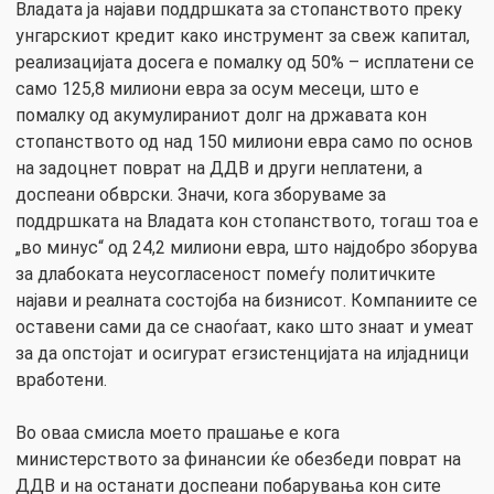
Владата ја најави поддршката за стопанството преку
унгарскиот кредит како инструмент за свеж капитал,
реализацијата досега е помалку од 50% – исплатени се
само 125,8 милиони евра за осум месеци, што е
помалку од акумулираниот долг на државата кон
стопанството од над 150 милиони евра само по основ
на задоцнет поврат на ДДВ и други неплатени, а
доспеани обврски. Значи, кога зборуваме за
поддршката на Владата кон стопанството, тогаш тоа е
„во минус“ од 24,2 милиони евра, што најдобро зборува
за длабоката неусогласеност помеѓу политичките
најави и реалната состојба на бизнисот. Компаниите се
оставени сами да се снаоѓаат, како што знаат и умеат
за да опстојат и осигурат егзистенцијата на илјадници
вработени.
Во оваа смисла моето прашање е кога
министерството за финансии ќе обезбеди поврат на
ДДВ и на останати доспеани побарувања кон сите