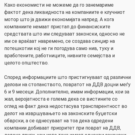
Како економисти не можеме да го занемариме
фактот дека ликвидноста на компаниите е клучниот
мотор што ја движи економијата напред. А кога
компаниите немаат пристап до финансиските
средствата што им следуваат законски, односно не
им се враќаат навремено, се создава синџир на
потешкотии кој не ги погодува само нив, туку и
вработените, работниците, нивните семејства и
целото општество.
Според информациите што пристигнуваат од различни
делови на стопанството, повратот на ДДВ доцни меѓу
6 и 9 месеци. Дополнително, имам информации, кои за
жал, веројатноста е голема дека се вистините со
оглед на факт дека недостасува транспарентност во
делот на извршувањето на законските буџетски
обврски, а се однесуваат на тоа дека одредени
компании добиваат приоритет при поврат на ДДВ,