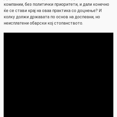
компании, без политички приоритети, и дали конечно
ќе се стави крај на оваа практика со доцнење? И
колку должи државата по основ на доспеани, но
неисплатени обврски кој стопанството.