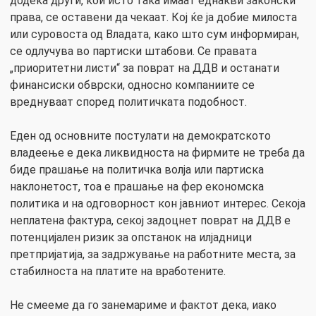
додека други, кои исто така имаат еднакви законски
права, се оставени да чекаат. Кој ќе ја добие милоста
или суровоста од Владата, како што сум информиран,
се одлучува во партиски штабови. Се правата
„приоритетни листи“ за поврат на ДДВ и останати
финансиски обврски, односно компаниите се
вреднуваат според политичката подобност.
Еден од основните постулати на демократското
владеење е дека ликвидноста на фирмите не треба да
биде прашање на политичка волја или партиска
наклонетост, тоа е прашање на фер економска
политика и на одговорност кон јавниот интерес. Секоја
неплатена фактура, секој задоцнет поврат на ДДВ е
потенцијален ризик за опстанок на илјадници
претпријатија, за задржување на работните места, за
стабилноста на платите на вработените.
Не смееме да го занемариме и фактот дека, иако