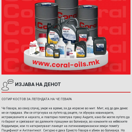
ИЗЈАВА НА ДЕНОТ
СОТИР КОСТОВ ЗА ЛЕГЕНДАТА НА ЧЕ ГЕВАРА
Че Гевара, во секој случај, умре на време, за да израсне во мит. Мит, кој до ден денес
не се предава. Им се оттргнува на луѓето од рацете, ги збунува новинарите,
истражувачите и науката, и повторно полетува преку Андите, како би могле луѓето да
го бараат и среќаваат во далеките прашуми во Боливија, во кањоните на небеските
Кордиљери, кои го наткрилуваат ланецот на латиноамерикански земји помеѓу
Пацификот и Антлантикот. Сигурно е дека Ернесто Гевара е убиен во Боливија. Но