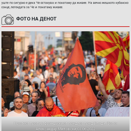
уште по сигурно е дека Че останува и понатаму да живее. На вечно жешкото кубанско
сонце, легендата за Че и понатаму живее.
ФОТО НА ДЕНОТ
Протест против францускиот предлог пред Влада. Фото:
Александар Митовски,03.06.2022