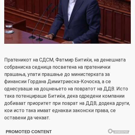
Пратеникот на СДСМ, Фатмир Битиќи, на денешната
собраниска седница посветена на пратенички
прашања, упати прашање до министерката за
финансии Гордана Димитриеска-Кочоска, а се
однесуваше на доцнењето на повратот на ДДВ. Исто
така потенцираше Битиќи, дека одредени компании
добиваат приоритет при поврат на ДДВ, додека други,
кои исто така имаат еднакви законски права, се
оставени да чекаат.