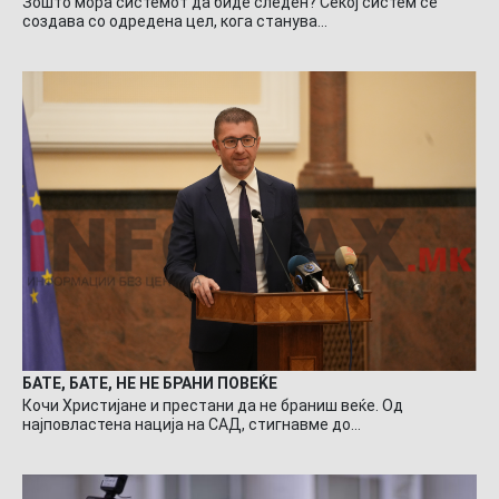
Зошто мора системот да биде следен? Секој систем се
создава со одредена цел, кога станува…
БАТЕ, БАТЕ, НЕ НЕ БРАНИ ПОВЕЌЕ
Кочи Христијане и престани да не браниш веќе. Од
најповластена нација на САД, стигнавме до…