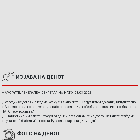
ИЗЈАВА НА ДЕНОТ
МАРК РУТЕ, ГЕНЕРАЛЕН СЕКРЕТАР НА НАТО, 03.03.2026
„Последниве денови гледаме колку е важно сите 32 сојузнички држави, вклучително
и Македонија да се здружат, да работат заедно и да обезбедат колективна одбрана на
НАТО територијата.“
„ ...Навистина ми е чест што сум овде. Ви посакувам сè најдобро. Останете безбедни –
и чувајте нè безбедни“ - порача Руте од касарната „Илинден“.
ФОТО НА ДЕНОТ