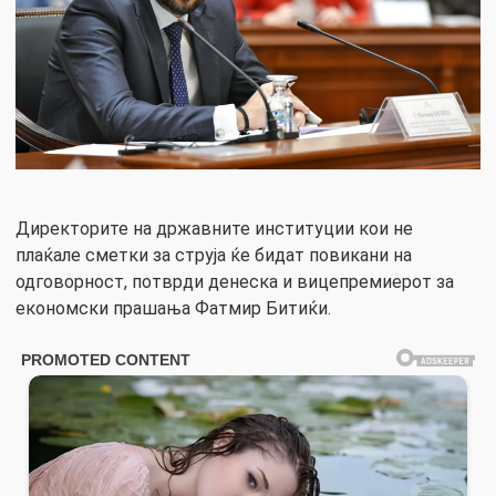
Директорите на државните институции кои не
плаќале сметки за струја ќе бидат повикани на
одговорност, потврди денеска и вицепремиерот за
економски прашања Фатмир Битиќи.