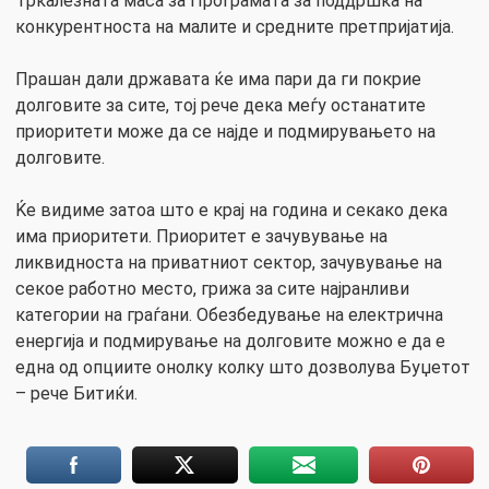
Тркалезната маса за Програмата за поддршка на
конкурентноста на малите и средните претпријатија.
Прашан дали државата ќе има пари да ги покрие
долговите за сите, тој рече дека меѓу останатите
приоритети може да се најде и подмирувањето на
долговите.
Ќе видиме затоа што е крај на година и секако дека
има приоритети. Приоритет е зачувување на
ликвидноста на приватниот сектор, зачувување на
секое работно место, грижа за сите најранливи
категории на граѓани. Обезбедување на електрична
енергија и подмирување на долговите можно е да е
една од опциите онолку колку што дозволува Буџетот
– рече Битиќи.