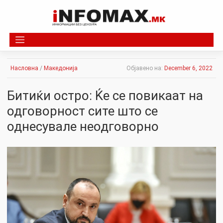
Skip
to
content
Насловна
/
Македонија
Објавено на:
December 6, 2022
Битиќи остро: Ќе се повикаат на
одговорност сите што се
однесувале неодговорно