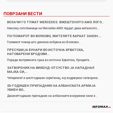
ПОВРЗАНИ ВЕСТИ
ВОЗАЧИ ГО ТУЖАТ MERCEDES: ВЖЕШТЕНОТО AMG ЛОГО…
Неколку сопственици на Mercedes-AMG тврдат дека металното…
ПО ПОЖАРОТ ВО ВОЛКОВО, ЖИТЕЛИТЕ БАРААТ ЗАКОН:…
Големиот пожар што денеска избувна во Волково…
ПРЕСУШИЈА БУНАРИ ВО ИСТОЧНА ХРВАТСКА,
НАТОВАРЕНИ БРОДОВИ…
Поради екстремната суша во источна Хрватска, бунарите…
ЗАТВОРЕНИК НА ВИКЕНД-ОТСУСТВО ЈА НАПАДНАЛ
МАЈКА СИ,…
Четириесет и шестгодишен охриѓанец, кој издржувал затворска…
20-ГОДИШЕН ПРИПАДНИК НА АЛБАНСКАТА АРМИЈА
УБИЕН ВО…
Дваесетгодишен припадник на албанските вооружени сили е…