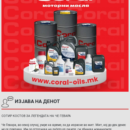
ИЗЈАВА НА ДЕНОТ
СОТИР КОСТОВ ЗА ЛЕГЕНДАТА НА ЧЕ ГЕВАРА
Че Гевара, во секој случај, умре на време, за да израсне во мит. Мит, кој до ден денес
не се предава. Им се оттргнува на луѓето од рацете, ги збунува новинарите,