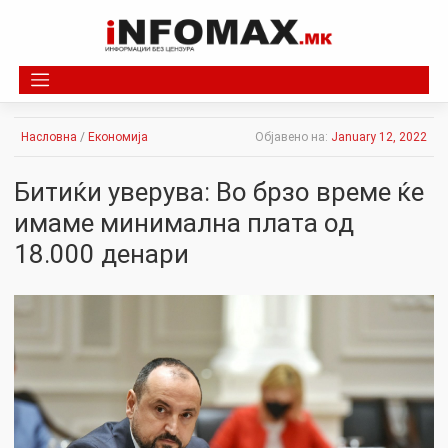
Skip
to
content
Насловна
/
Економија
Објавено на:
January 12, 2022
Битиќи уверува: Во брзо време ќе
имаме минимална плата од
18.000 денари