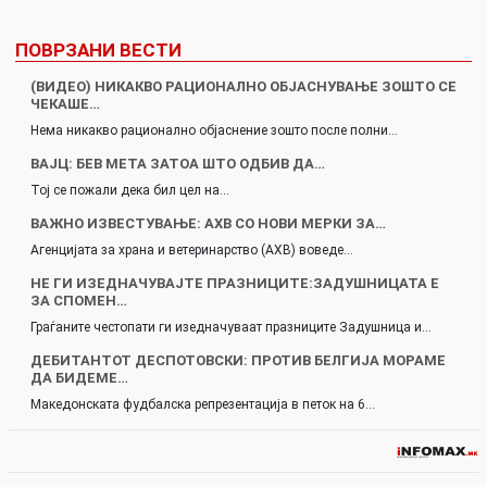
ПОВРЗАНИ ВЕСТИ
(ВИДЕО) НИКАКВО РАЦИОНАЛНО ОБЈАСНУВАЊЕ ЗОШТО СЕ
ЧЕКАШЕ…
Нема никакво рационално објаснение зошто после полни…
ВАЈЦ: БЕВ МЕТА ЗАТОА ШТО ОДБИВ ДА…
Тој се пожали дека бил цел на…
ВАЖНО ИЗВЕСТУВАЊЕ: АХВ СО НОВИ МЕРКИ ЗА…
Агенцијата за храна и ветеринарство (АХВ) воведе…
НЕ ГИ ИЗЕДНАЧУВАЈТЕ ПРАЗНИЦИТЕ:ЗАДУШНИЦАТА Е
ЗА СПОМЕН…
Граѓаните честопати ги изедначуваат празниците Задушница и…
ДЕБИТАНТОТ ДЕСПОТОВСКИ: ПРОТИВ БЕЛГИЈА МОРАМЕ
ДА БИДЕМЕ…
Македонската фудбалска репрезентација в петок на 6…