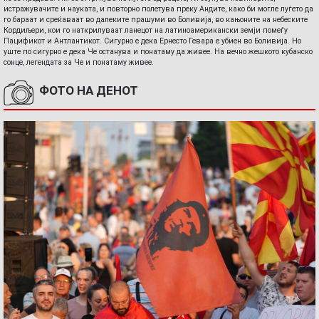
истражувачите и науката, и повторно полетува преку Андите, како би могле луѓето да
го бараат и среќаваат во далеките прашуми во Боливија, во кањоните на небеските
Кордиљери, кои го наткрилуваат ланецот на латиноамерикански земји помеѓу
Пацификот и Антлантикот. Сигурно е дека Ернесто Гевара е убиен во Боливија. Но
уште по сигурно е дека Че останува и понатаму да живее. На вечно жешкото кубанско
сонце, легендата за Че и понатаму живее.
ФОТО НА ДЕНОТ