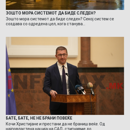
ЗОШТО МОРА СИСТЕМОТ ДА БИДЕ СЛЕДЕН?
Зошто мора системот да биде следен? Секој систем се
создава со одредена цел, кога станува…
БАТЕ, БАТЕ, НЕ НЕ БРАНИ ПОВЕЌЕ
Кочи Христијане и престани да не браниш веќе. Од
најповластена нација на САД, стигнавме до…