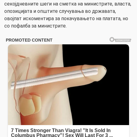
секојдневните шеги на сметка на министрите, власта,
опозицијата и општите случувања во државата,
овојпат искоментира за покачувањето на платата, но
со пофалба за министрите.