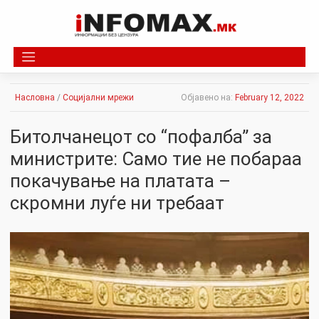
Skip
to
content
Насловна
/
Социјални мрежи
Објавено на:
February 12, 2022
Битолчанецот со “пофалба” за
министрите: Само тие не побараа
покачување на платата –
скромни луѓе ни требаат