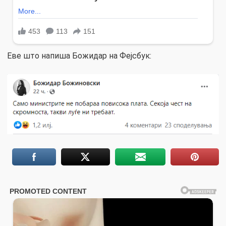
Еве што напиша Божидар на Фејсбук: