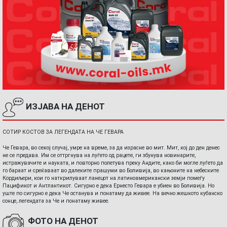
ИЗЈАВА НА ДЕНОТ
СОТИР КОСТОВ ЗА ЛЕГЕНДАТА НА ЧЕ ГЕВАРА
Че Гевара, во секој случај, умре на време, за да израсне во мит. Мит, кој до ден денес
не се предава. Им се оттргнува на луѓето од рацете, ги збунува новинарите,
истражувачите и науката, и повторно полетува преку Андите, како би могле луѓето да
го бараат и среќаваат во далеките прашуми во Боливија, во кањоните на небеските
Кордиљери, кои го наткрилуваат ланецот на латиноамерикански земји помеѓу
Пацификот и Антлантикот. Сигурно е дека Ернесто Гевара е убиен во Боливија. Но
уште по сигурно е дека Че останува и понатаму да живее. На вечно жешкото кубанско
сонце, легендата за Че и понатаму живее.
ФОТО НА ДЕНОТ