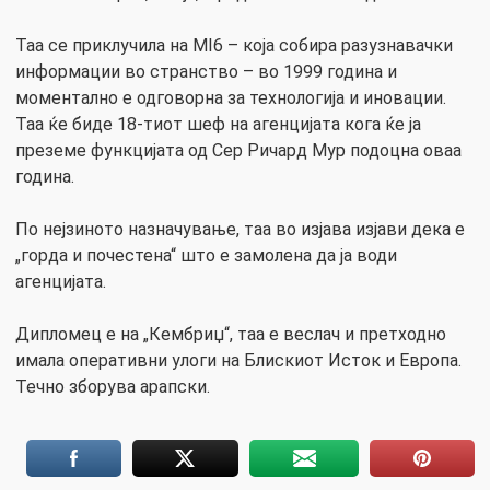
Таа се приклучила на MI6 – која собира разузнавачки
информации во странство – во 1999 година и
моментално е одговорна за технологија и иновации.
Таа ќе биде 18-тиот шеф на агенцијата кога ќе ја
преземе функцијата од Сер Ричард Мур подоцна оваа
година.
По нејзиното назначување, таа во изјава изјави дека е
„горда и почестена“ што е замолена да ја води
агенцијата.
Дипломец е на „Кембриџ“, таа е веслач и претходно
имала оперативни улоги на Блискиот Исток и Европа.
Течно зборува арапски.