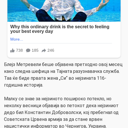
Блејз Метревели беше објавена претходно овој месец
како следна шефица на Тајната разузнавачка служба.
Таа ќе биде првата жена „Cи“ во нејзината 116-
годишна историја.
Малку се знае за нејзиното пошироко потекло, но
неколку весници објавија во петокот дека нејзиниот
дедо бил Константин Доброволски, кој пребегнал од
Советската Црвена армија за да стане врвен
нацистички информатор во Чернигов, Украина.