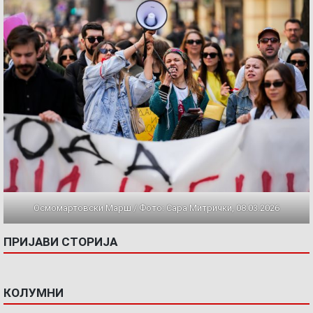
Осмомартовски Марш / Фото: Сара Митрички, 08.03.2026
ПРИЈАВИ СТОРИЈА
КОЛУМНИ