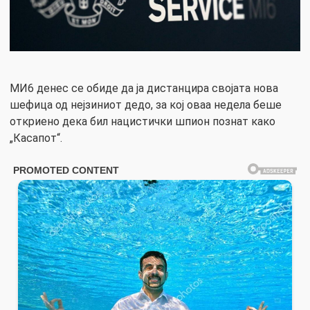
МИ6 денес се обиде да ја дистанцира својата нова
шефица од нејзиниот дедо, за кој оваа недела беше
откриено дека бил нацистички шпион познат како
„Касапот“.