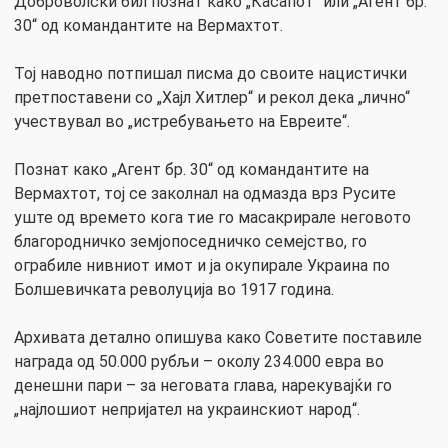
Доброволски бил познат како „Касапот“ или „Агент бр.
30“ од командантите на Вермахтот.
Тој наводно потпишал писма до своите нацистички
претпоставени со „Хајл Хитлер“ и рекол дека „лично“
учествувал во „истребувањето на Евреите“.
Познат како „Агент бр. 30“ од командантите на
Вермахтот, тој се заколнал на одмазда врз Русите
уште од времето кога тие го масакрирале неговото
благородничко земјопоседничко семејство, го
ограбиле нивниот имот и ја окупирале Украина по
Болшевичката револуција во 1917 година.
Архивата детално опишува како Советите поставиле
награда од 50.000 рубљи – околу 234.000 евра во
денешни пари – за неговата глава, нарекувајќи го
„најлошиот непријател на украинскиот народ“.