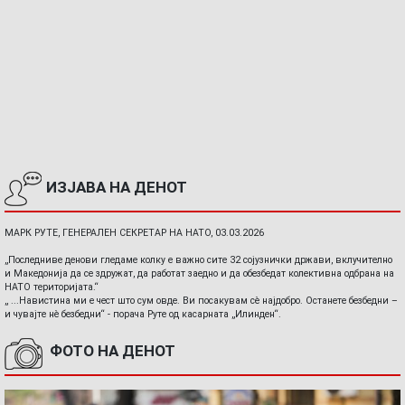
ИЗЈАВА НА ДЕНОТ
МАРК РУТЕ, ГЕНЕРАЛЕН СЕКРЕТАР НА НАТО, 03.03.2026
„Последниве денови гледаме колку е важно сите 32 сојузнички држави, вклучително
и Македонија да се здружат, да работат заедно и да обезбедат колективна одбрана на
НАТО територијата.“
„ ...Навистина ми е чест што сум овде. Ви посакувам сè најдобро. Останете безбедни –
и чувајте нè безбедни“ - порача Руте од касарната „Илинден“.
ФОТО НА ДЕНОТ