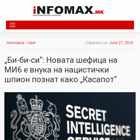
Skip
to
content
Насловна
/
Свет
Објавено на:
June 27, 2025
„Би-би-си“: Новата шефица на
МИ6 е внука на нацистички
шпион познат како „Касапот“