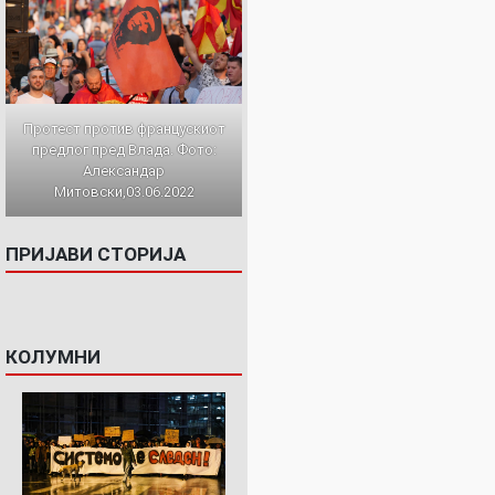
Протест против францускиот
предлог пред Влада. Фото:
Александар
Митовски,03.06.2022
ПРИЈАВИ СТОРИЈА
КОЛУМНИ