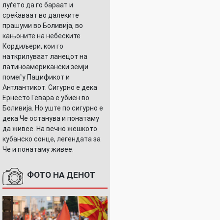
луѓето да го бараат и
среќаваат во далеките
прашуми во Боливија, во
кањоните на небеските
Кордиљери, кои го
наткрилуваат ланецот на
латиноамерикански земји
помеѓу Пацификот и
Антлантикот. Сигурно е дека
Ернесто Гевара е убиен во
Боливија. Но уште по сигурно е
дека Че останува и понатаму
да живее. На вечно жешкото
кубанско сонце, легендата за
Че и понатаму живее.
ФОТО НА ДЕНОТ