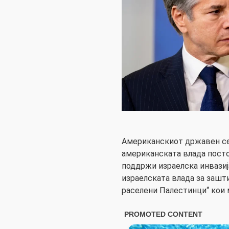
Американскиот државен се
американската влада посто
поддржи израелска инвазија
израелската влада за зашт
раселени Палестинци“ кои 