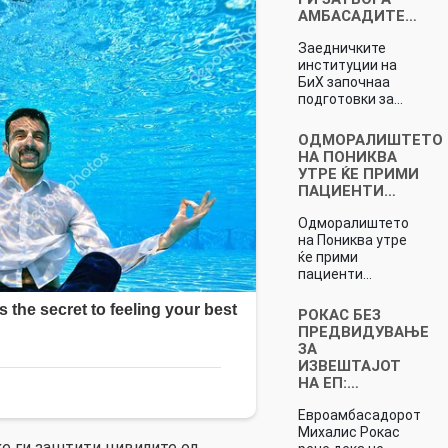
АМБАСАДИТЕ…
Заедничките
институции на
БиХ започнаа
подготовки за…
ОДМОРАЛИШТЕТО
НА ПОНИКВА
УТРЕ ЌЕ ПРИМИ
ПАЦИЕНТИ…
Одморалиштето
на Пониква утре
ќе прими
пациенти…
РОКАС БЕЗ
ПРЕДВИДУВАЊЕ
ЗА
ИЗВЕШТАЈОТ
НА ЕП:…
Евроамбасадорот
Михалис Рокас
ќе ги заштити цивилите од