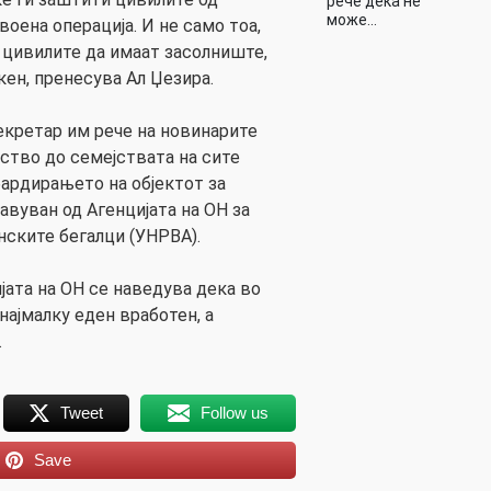
рече дека не
може…
воена операција. И не само тоа,
и цивилите да имаат засолниште,
кен, пренесува Ал Џезира.
кретар им рече на новинарите
ство до семејствата на сите
бардирањето на објектот за
авуван од Агенцијата на ОН за
нските бегалци (УНРВА).
јата на ОН се наведува дека во
најмалку еден вработен, а
.
Tweet
Follow us
Save