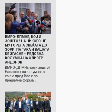
ВМРО-ДПМНЕ, КОЈ И
ЗОШТО? НА НИКОГО НЕ
МУ ГОРЕЛА СВЕЌАТА ДО
ЗОРИ, ПА ТАКА И ВАШАТА
ЌЕ ЗГАСНЕ – РЕДОВНА
КОЛУМНА НА ОЛИВЕР
АНДОНОВ
ВМРО-ДПМНЕ, кој и зошто?
Насловот на колумната
која е пред Вас е во
прашална форма…