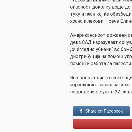
опасност доколку дојде до 
туку и план кој ќе обезбед
храна и лекови – рече Блин
Американскиот државен се
дека САД изразуваат сочув
„очигледно убиени“ во бом
дистрибуција на помош упр
помош и работа за палести
Во соопштението на агенци
израелскиот напад загинал 
повредени се уште 22 лица
Share on Facebook