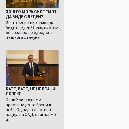
ЗОШТО МОРА СИСТЕМОТ
ДА БИДЕ СЛЕДЕН?
Зошто мора системот да
биде следен? Секој систем
се создава со одредена
цел, кога станува…
БАТЕ, БАТЕ, НЕ НЕ БРАНИ
ПОВЕЌЕ
Кочи Христијане и
престани да не браниш
веќе. Од најповластена
нација на САД, стигнавме
до…