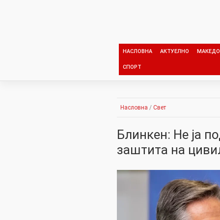
Skip
to
content
НАСЛОВНА
АКТУЕЛНО
МАКЕДО
СПОРТ
Насловна
/
Свет
Блинкен: Не ја п
заштита на циви