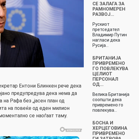
СЕ ЗАЛАГА ЗА
РАМНОМЕРЕН
РАЗВОЈ…
Рускиот
претседател
Владимир Путин
нагласи дека
Русија…
БРИТАНИЈА
ПРИВРЕМЕНО
ГО ПОВЛЕКУВА
ЦЕЛИОТ
ПЕРСОНАЛ
ОД…
кретар Ентони Блинкен рече дека
јано предупредува дека нема да
Велика Британија
соопшти дека
 на Рафа без „јасен план од
привремено го
ита на повеќе од еден милион
повлекува…
моментално се наоѓаат таму.
БОСНА И
ХЕРЦЕГОВИНА
ПРИВРЕМЕНО
ГИ ЗАТВОРА