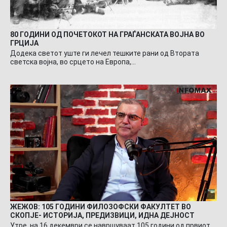
80 ГОДИНИ ОД ПОЧЕТОКОТ НА ГРАЃАНСКАТА ВОЈНА ВО
ГРЦИЈА
Додека светот уште ги лечел тешките рани од Втората
светска војна, во срцето на Европа,…
ЖЕЖОВ: 105 ГОДИНИ ФИЛОЗОФСКИ ФАКУЛТЕТ ВО
СКОПЈЕ- ИСТОРИЈА, ПРЕДИЗВИЦИ, ИДНА ДЕЈНОСТ
Утре, на 16 декември се навршуваат 105 години од првиот