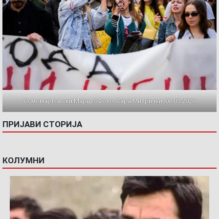
Осмомартовски Марш / Фото: Сара Митрички, 08.03.2026
ПРИЈАВИ СТОРИЈА
КОЛУМНИ