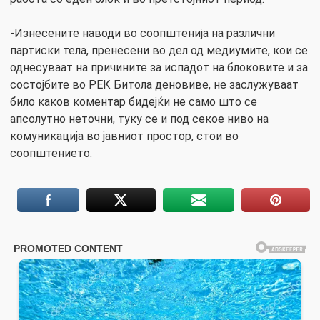
-Изнесените наводи во соопштенија на различни
партиски тела, пренесени во дел од медиумите, кои се
однесуваат на причините за испадот на блоковите и за
состојбите во РЕК Битола деновиве, не заслужуваат
било каков коментар бидејќи не само што се
апсолутно неточни, туку се и под секое ниво на
комуникација во јавниот простор, стои во
соопштението.