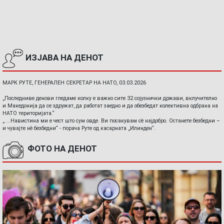
ИЗЈАВА НА ДЕНОТ
МАРК РУТЕ, ГЕНЕРАЛЕН СЕКРЕТАР НА НАТО, 03.03.2026
„Последниве денови гледаме колку е важно сите 32 сојузнички држави, вклучително
и Македонија да се здружат, да работат заедно и да обезбедат колективна одбрана на
НАТО територијата.“
„ ...Навистина ми е чест што сум овде. Ви посакувам сè најдобро. Останете безбедни –
и чувајте нè безбедни“ - порача Руте од касарната „Илинден“.
ФОТО НА ДЕНОТ