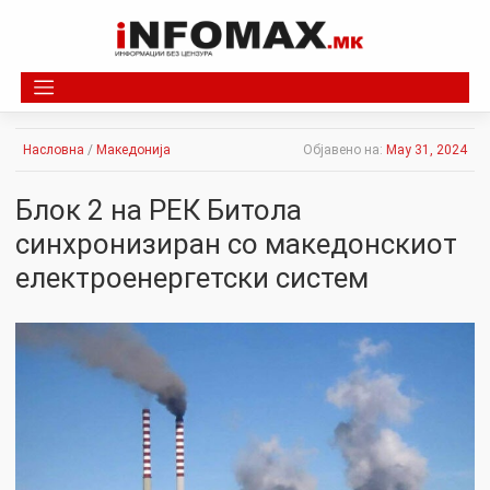
Skip
to
content
Насловна
/
Македонија
Објавено на:
May 31, 2024
Блок 2 на РЕК Битола
синхронизиран со македонскиот
електроенергетски систем