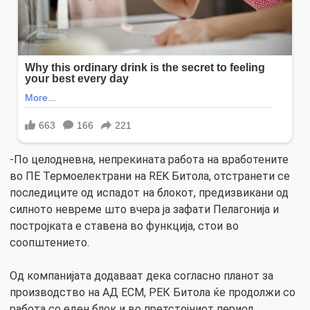
-По целодневна, непрекината работа на вработените
во ПE Термоелектрани на REK Битола, отстранети се
последиците од испадот на блокот, предизвикани од
силното невреме што вчера ја зафати Пелагонија и
постројката е ставена во функција, стои во
соопштението.
Од компанијата додаваат дека согласно планот за
производство на АД ЕСМ, РЕК Битола ќе продолжи со
работа со еден блок и во претстојниот период.