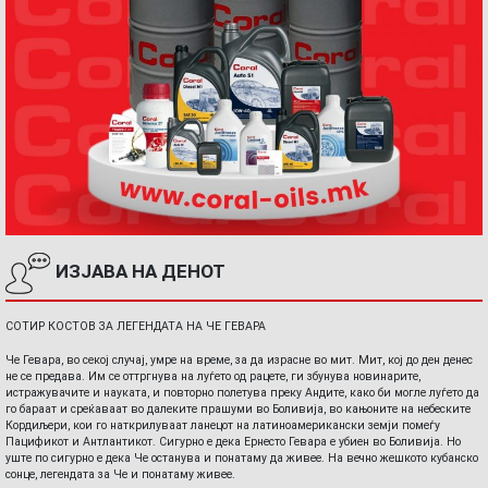
ИЗЈАВА НА ДЕНОТ
СОТИР КОСТОВ ЗА ЛЕГЕНДАТА НА ЧЕ ГЕВАРА
Че Гевара, во секој случај, умре на време, за да израсне во мит. Мит, кој до ден денес
не се предава. Им се оттргнува на луѓето од рацете, ги збунува новинарите,
истражувачите и науката, и повторно полетува преку Андите, како би могле луѓето да
го бараат и среќаваат во далеките прашуми во Боливија, во кањоните на небеските
Кордиљери, кои го наткрилуваат ланецот на латиноамерикански земји помеѓу
Пацификот и Антлантикот. Сигурно е дека Ернесто Гевара е убиен во Боливија. Но
уште по сигурно е дека Че останува и понатаму да живее. На вечно жешкото кубанско
сонце, легендата за Че и понатаму живее.