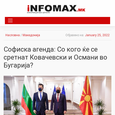
Skip
to
content
Насловна
/
Македонија
Објавено на:
January 25, 2022
Софиска агенда: Со кого ќе се
сретнат Ковачевски и Османи во
Бугарија?