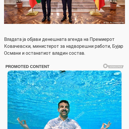
Владата ја објави денешната агенда на Премиерот
Ковачевски, министерот за надворешни работи, Бујар
Османи и останатиот владин состав.