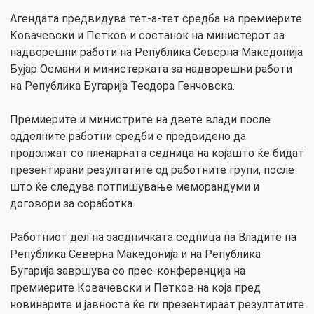
Агендата предвидува тет-а-тет средба на премиерите
Ковачевски и Петков и состанок на министерот за
надворешни работи на Република Северна Македонија
Бујар Османи и министерката за надворешни работи
на Република Бугарија Теодора Генчовска.
Премиерите и министрите на двете влади после
одделните работни средби е предвидено да
продолжат со пленарната седница на којашто ќе бидат
презентирани резултатите од работните групи, после
што ќе следува потпишување меморандуми и
договори за соработка.
Работниот дел на заедничката седница на Владите на
Република Северна Македонија и на Република
Бугарија завршува со прес-конференција на
премиерите Ковачевски и Петков на која пред
новинарите и јавноста ќе ги презентираат резултатите