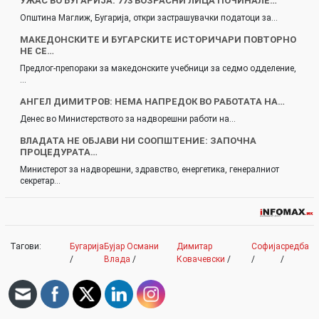
УЖАС ВО БУГАРИЈА: 773 ВОЗРАСНИ ЛИЦА ПОЧИНАЛЕ…
Општина Маглиж, Бугарија, откри застрашувачки податоци за…
МАКЕДОНСКИТЕ И БУГАРСКИТЕ ИСТОРИЧАРИ ПОВТОРНО
НЕ СЕ…
Предлог-препораки за македонските учебници за седмо одделение,
…
АНГЕЛ ДИМИТРОВ: НЕМА НАПРЕДОК ВО РАБОТАТА НА…
Денес во Министерството за надворешни работи на…
ВЛАДАТА НЕ ОБЈАВИ НИ СООПШТЕНИЕ: ЗАПОЧНА
ПРОЦЕДУРАТА…
Министерот за надворешни, здравство, енергетика, генералниот
секретар…
Тагови:
Бугарија
Бујар Османи
Димитар
Софија
средба
/
Влада
/
Ковачевски
/
/
/