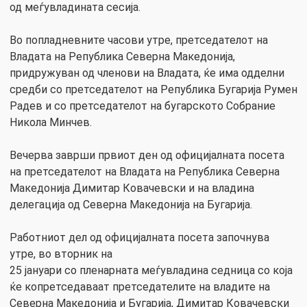
од меѓувладината сесија.
Во попладневните часови утре, претседателот на
Владата на Република Северна Македонија,
придружуван од членови на Владата, ќе има одделни
средби со претседателот на Република Бугарија Румен
Радев и со претседателот на бугарското Собрание
Никола Минчев.
Вечерва заврши првиот ден од официјалната посета
на претседателот на Владата на Република Северна
Македонија Димитар Ковачевски и на владина
делегација од Северна Македонија на Бугарија.
Работниот дел од официјалната посета започнува
утре, во вторник на
25 јануари со пленарната меѓувладина седница со која
ќе копретседаваат претседателите на владите на
Северна Македонија и Бугарија, Димитар Ковачевски