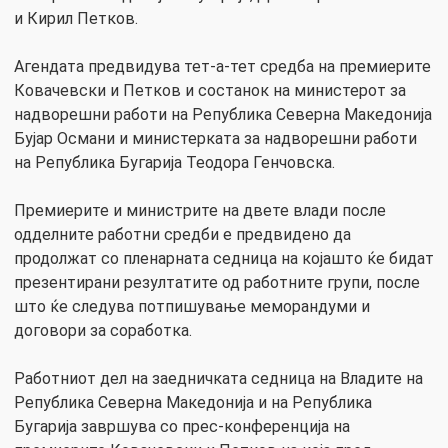
и Кирил Петков.
Агендата предвидува тет-а-тет средба на премиерите
Ковачевски и Петков и состанок на министерот за
надворешни работи на Република Северна Македонија
Бујар Османи и министерката за надворешни работи
на Република Бугарија Теодора Генчовска.
Премиерите и министрите на двете влади после
одделните работни средби е предвидено да
продолжат со пленарната седница на којашто ќе бидат
презентирани резултатите од работните групи, после
што ќе следува потпишување меморандуми и
договори за соработка.
Работниот дел на заедничката седница на Владите на
Република Северна Македонија и на Република
Бугарија завршува со прес-конференција на