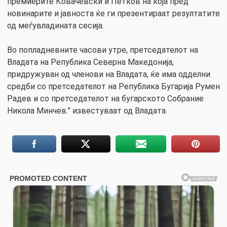
премиерите Ковачевски и Петков на која пред
новинарите и јавноста ќе ги презентираат резултатите
од меѓувладината сесија.
Во попладневните часови утре, претседателот на
Владата на Република Северна Македонија,
придружуван од членови на Владата, ќе има одделни
средби со претседателот на Република Бугарија Румен
Радев и со претседателот на бугарското Собрание
Никола Минчев.” известуваат од Владата.