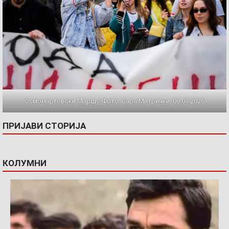
Осмомартовски Марш / Фото: Сара Митрички, 08.03.2026
ПРИЈАВИ СТОРИЈА
КОЛУМНИ