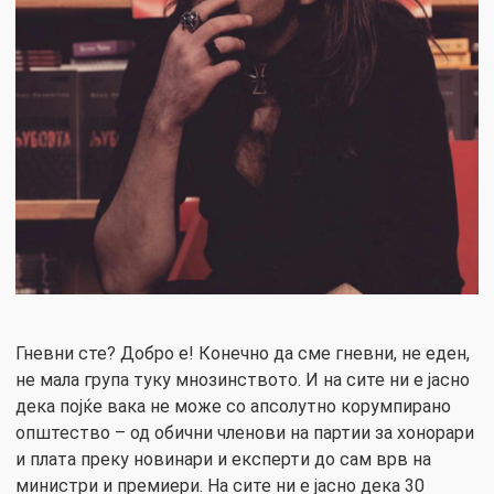
Гневни сте? Добро е! Конечно да сме гневни, не еден,
не мала група туку мнозинството. И на сите ни е јасно
дека појќе вака не може со апсолутно корумпирано
општество – од обични членови на партии за хонорари
и плата преку новинари и експерти до сам врв на
министри и премиери. На сите ни е јасно дека 30