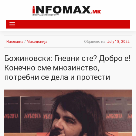
Skip
to
content
Насловна
/
Македонија
Објавено на:
July 18, 2022
Божиновски: Гневни сте? Добро е!
Конечно сме мнозинство,
потребни се дела и протести