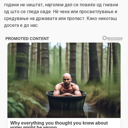
години не ништат, најголем дел се повеќе од гневни
од што се гледа овде. Нѐ чека или просветлување и
средување на државата или пропаст. Како никогаш
досега е до нас.