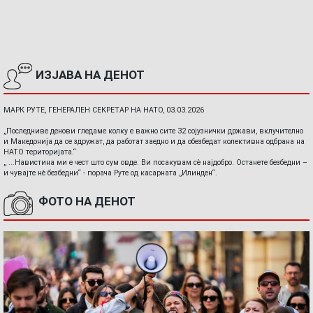
ИЗЈАВА НА ДЕНОТ
МАРК РУТЕ, ГЕНЕРАЛЕН СЕКРЕТАР НА НАТО, 03.03.2026
„Последниве денови гледаме колку е важно сите 32 сојузнички држави, вклучително
и Македонија да се здружат, да работат заедно и да обезбедат колективна одбрана на
НАТО територијата.“
„ ...Навистина ми е чест што сум овде. Ви посакувам сè најдобро. Останете безбедни –
и чувајте нè безбедни“ - порача Руте од касарната „Илинден“.
ФОТО НА ДЕНОТ