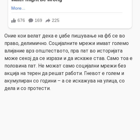
Оние кои велат дека е џабе пишување на фб се во
право, делимично. Социјалните мрежи имаат големо
влијание врз општеството, прв пат во историјата
може секој да се изрази и да искаже став. Само тоа е
половина пат. Не можат само социјални мрежи без
акција на терен да решат работи. Гневот е голем и
акумулиран со години – а се искажува на улица, со
дела и со протести.