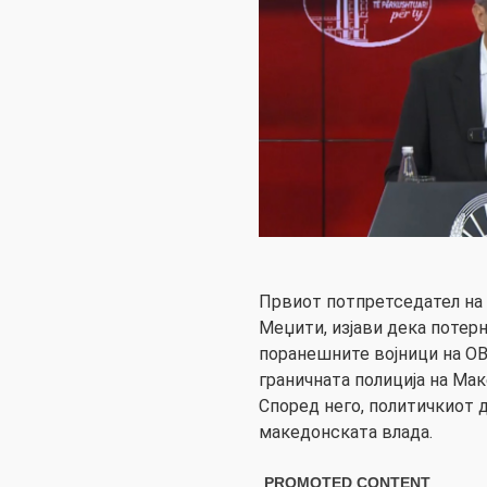
Првиот потпретседател на 
Меџити, изјави дека потер
поранешните војници на ОВ
граничната полиција на Мак
Според него, политичкиот 
македонската влада.