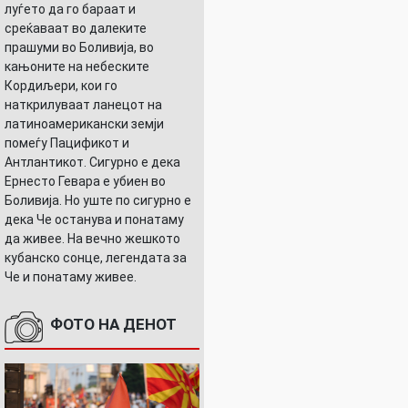
луѓето да го бараат и
среќаваат во далеките
прашуми во Боливија, во
кањоните на небеските
Кордиљери, кои го
наткрилуваат ланецот на
латиноамерикански земји
помеѓу Пацификот и
Антлантикот. Сигурно е дека
Ернесто Гевара е убиен во
Боливија. Но уште по сигурно е
дека Че останува и понатаму
да живее. На вечно жешкото
кубанско сонце, легендата за
Че и понатаму живее.
ФОТО НА ДЕНОТ