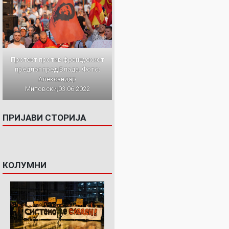
Протест против францускиот
предлог пред Влада. Фото:
Александар
Митовски,03.06.2022
ПРИЈАВИ СТОРИЈА
КОЛУМНИ