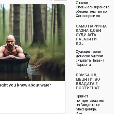
Откако
Специјализираното
обвинителство во
Хаг заврши со…
САМО ПАРИЧНА
КАЗНА ДОБИ
СУДИЈАТА
ПАЈАЗИТИ
КОЈ…
Судскиот совет
денеска одлучи
судијата Пајазит
Пајазити,…
БОМБА ОД
МЕЏИТИ: ВО
ВЛАДАТА Е
ПОСТИГНАТ…
Првиот
потпретседател
на Владата на
Македонија,
Изет…