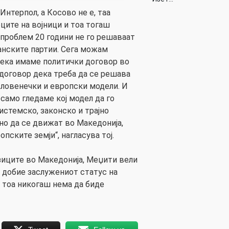
 Интерпол, а Косово не е, таа
ците на војници и тоа тогаш
 проблем 20 години не го решаваат
анските партии. Сега можам
дека имаме политички договор во
договор дека треба да се решава
словенечки и европски модели. И
 само гледаме кој модел да го
истемско, законско и трајно
но да се движат во Македонија,
пските земји“, нагласува тој.
азиците во Македонија, Меџити вели
о добие заслужениот статус на
, тоа никогаш нема да биде