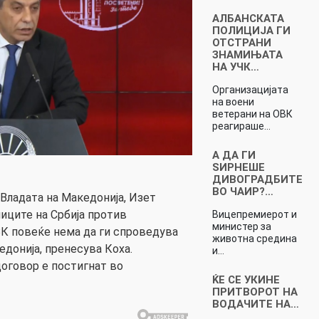
АЛБАНСКАТА
ПОЛИЦИЈА ГИ
ОТСТРАНИ
ЗНАМИЊАТА
НА УЧК…
Организацијата
на воени
ветерани на ОВК
реагираше…
А ДА ГИ
ЅИРНЕШЕ
ДИВОГРАДБИТЕ
ВО ЧАИР?…
Владата на Македонија, Изет
ниците на Србија против
Вицепремиерот и
министер за
К повеќе нема да ги спроведува
животна средина
едонија, пренесува Коха.
и…
договор е постигнат во
ЌЕ СЕ УКИНЕ
ПРИТВОРОТ НА
ВОДАЧИТЕ НА…