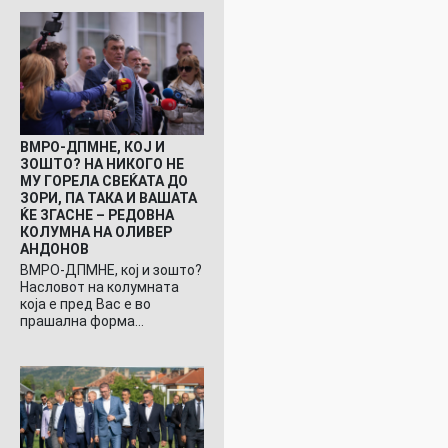
ВМРО-ДПМНЕ, КОЈ И
ЗОШТО? НА НИКОГО НЕ
МУ ГОРЕЛА СВЕЌАТА ДО
ЗОРИ, ПА ТАКА И ВАШАТА
ЌЕ ЗГАСНЕ – РЕДОВНА
КОЛУМНА НА ОЛИВЕР
АНДОНОВ
ВМРО-ДПМНЕ, кој и зошто?
Насловот на колумната
која е пред Вас е во
прашална форма…