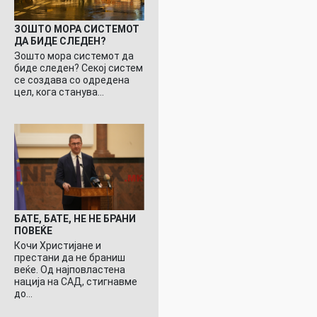
ЗОШТО МОРА СИСТЕМОТ
ДА БИДЕ СЛЕДЕН?
Зошто мора системот да
биде следен? Секој систем
се создава со одредена
цел, кога станува…
БАТЕ, БАТЕ, НЕ НЕ БРАНИ
ПОВЕЌЕ
Кочи Христијане и
престани да не браниш
веќе. Од најповластена
нација на САД, стигнавме
до…