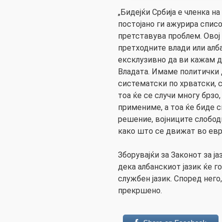
„Бидејќи Србија е членка на
постојано ги ажурира списо
претставува проблем. Овој
претходните влади или алб
ексклузивно да ви кажам 
Владата. Имаме политички 
систематски по хрватски, 
тоа ќе се случи многу брзо,
примениме, а тоа ќе биде с
решение, војниците слобод
како што се движат во евро
Зборувајќи за Законот за ј
дека албанскиот јазик ќе г
службен јазик. Според него
прекршено.