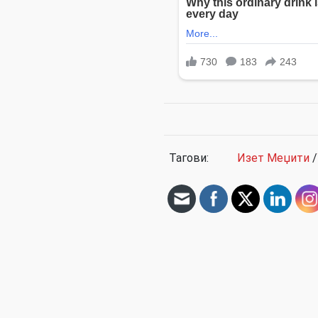
Тагови:
Изет Меџити
/