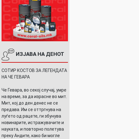
ИЗЈАВА НА ДЕНОТ
СОТИР КОСТОВ ЗА ЛЕГЕНДАТА
НА ЧЕ ГЕВАРА
Че Гевара, во секој случај, умре
на време, за да израсне во мит.
Мит, кој до ден денес не се
предава. Им се оттргнува на
луѓето од рацете, ги збунува
новинарите, истражувачите и
науката, и повторно полетува
преку Андите, како би могле