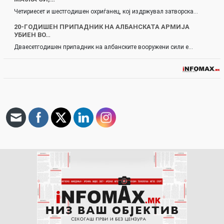
Четириесет и шестгодишен охриѓанец, кој издржувал затворска…
20-ГОДИШЕН ПРИПАДНИК НА АЛБАНСКАТА АРМИЈА
УБИЕН ВО…
Дваесетгодишен припадник на албанските вооружени сили е…