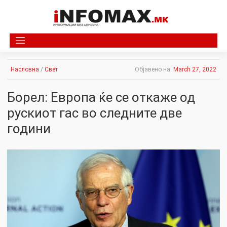
Skip
to
content
Насловна
/
Свет
Објавено на:
March 27, 2022
Борел: Европа ќе се откаже од
рускиот гас во следните две
години