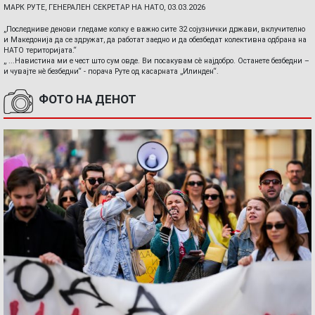
МАРК РУТЕ, ГЕНЕРАЛЕН СЕКРЕТАР НА НАТО, 03.03.2026
„Последниве денови гледаме колку е важно сите 32 сојузнички држави, вклучително
и Македонија да се здружат, да работат заедно и да обезбедат колективна одбрана на
НАТО територијата.“
„ ...Навистина ми е чест што сум овде. Ви посакувам сè најдобро. Останете безбедни –
и чувајте нè безбедни“ - порача Руте од касарната „Илинден“.
ФОТО НА ДЕНОТ