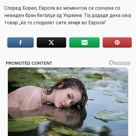
Според Борел, Европа во моментов се соочува со
невиден бран бегалци од Украина. Тој додаде дека овој
товар „ќе го споделат сите земји во Европа“.