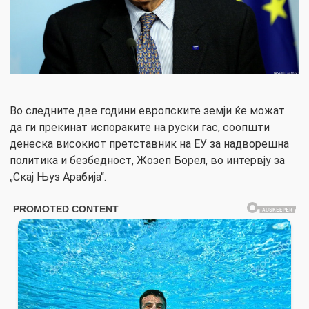
Во следните две години европските земји ќе можат
да ги прекинат испораките на руски гас, соопшти
денеска високиот претставник на ЕУ за надворешна
политика и безбедност, Жозеп Борел, во интервју за
„Скај Њуз Арабија“.