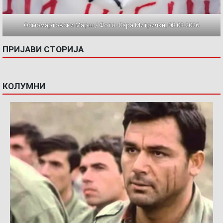
Осмомартовски Марш / Фото: Сара Митрички, 08.03.2026
ПРИЈАВИ СТОРИЈА
КОЛУМНИ