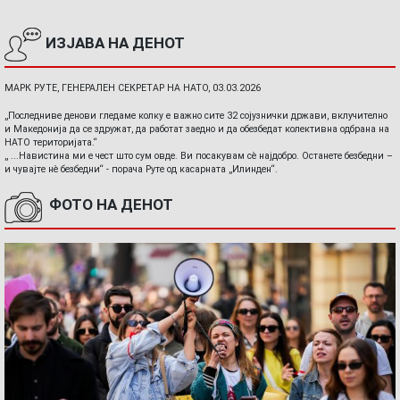
ИЗЈАВА НА ДЕНОТ
МАРК РУТЕ, ГЕНЕРАЛЕН СЕКРЕТАР НА НАТО, 03.03.2026
„Последниве денови гледаме колку е важно сите 32 сојузнички држави, вклучително
и Македонија да се здружат, да работат заедно и да обезбедат колективна одбрана на
НАТО територијата.“
„ ...Навистина ми е чест што сум овде. Ви посакувам сè најдобро. Останете безбедни –
и чувајте нè безбедни“ - порача Руте од касарната „Илинден“.
ФОТО НА ДЕНОТ