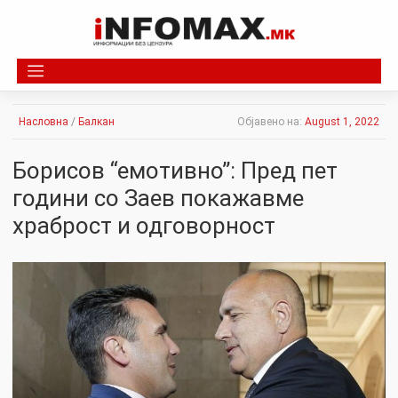
Skip
to
content
Насловна
/
Балкан
Објавено на:
August 1, 2022
Борисов “емотивно”: Пред пет
години со Заев покажавме
храброст и одговорност