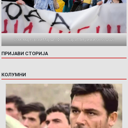
Осмомартовски Марш / Фото: Сара Митрички, 08.03.2026
ПРИЈАВИ СТОРИЈА
КОЛУМНИ