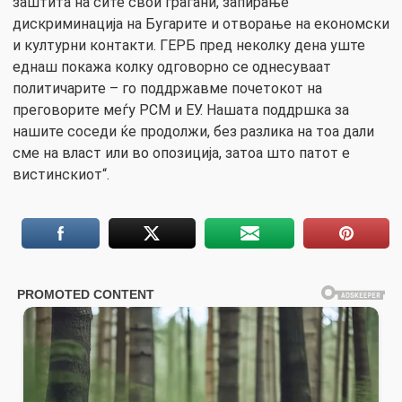
заштита на сите свои граѓани, запирање
дискриминација на Бугарите и отворање на економски
и културни контакти. ГЕРБ пред неколку дена уште
еднаш покажа колку одговорно се однесуваат
политичарите – го поддржавме почетокот на
преговорите меѓу РСМ и ЕУ. Нашата поддршка за
нашите соседи ќе продолжи, без разлика на тоа дали
сме на власт или во опозиција, затоа што патот е
вистинскиот“.