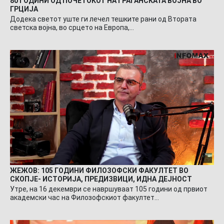
80 ГОДИНИ ОД ПОЧЕТОКОТ НА ГРАЃАНСКАТА ВОЈНА ВО
ГРЦИЈА
Додека светот уште ги лечел тешките рани од Втората
светска војна, во срцето на Европа,…
ЖЕЖОВ: 105 ГОДИНИ ФИЛОЗОФСКИ ФАКУЛТЕТ ВО
СКОПЈЕ- ИСТОРИЈА, ПРЕДИЗВИЦИ, ИДНА ДЕЈНОСТ
Утре, на 16 декември се навршуваат 105 години од првиот
академски час на Филозофскиот факултет…